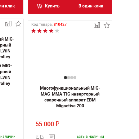
ин клик
Купить
В один клик
Код товара:
810427
 MIG-
орный
ELWIN
rolley
Многофункциональный MIG-
MAG-MMA-TIG инверторный
сварочный аппарат ЕВМ
Migactive 200
55 000
₽
в наличии
Есть в наличии