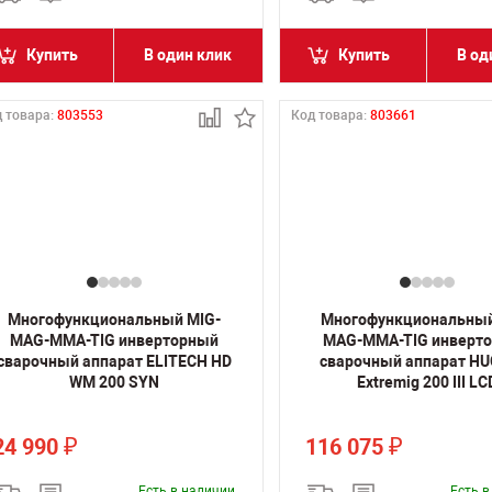
Купить
В один клик
Купить
В од
 товара:
803553
Код товара:
803661
Многофункциональный MIG-
Многофункциональный
MAG-MMA-TIG инверторный
MAG-MMA-TIG инверт
сварочный аппарат ELITECH HD
сварочный аппарат H
WM 200 SYN
Extremig 200 III LC
24 990
116 075
₽
₽
Есть в наличии
Есть 