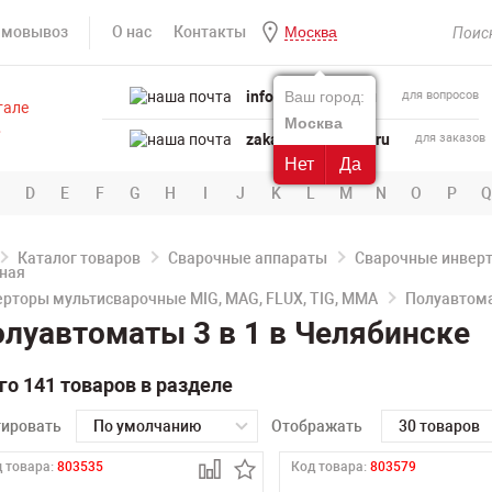
амовывоз
О нас
Контакты
Москва
info@powertool.ru
Ваш город:
для вопросов
Москва
zakaz@powertool.ru
для заказов
Нет
Да
D
E
F
G
H
I
J
K
L
M
N
O
P
Q
Каталог товаров
Сварочные аппараты
Сварочные инвер
рторы мультисварочные MIG, MAG, FLUX, TIG, MMA
Полуавтома
луавтоматы 3 в 1 в Челябинске
го 141 товаров в разделе
тировать
По умолчанию
Отображать
30 товаров
 товара:
803535
Код товара:
803579