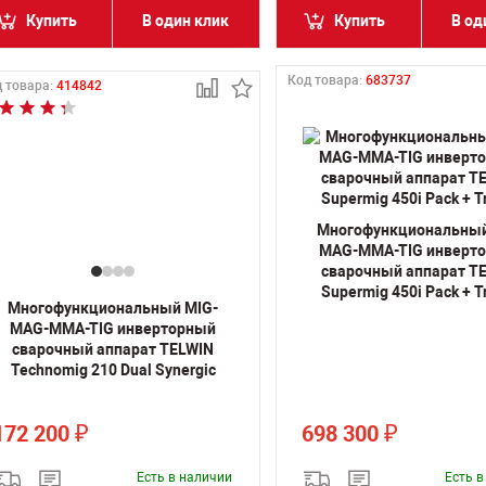
Купить
В один клик
Купить
В од
Код товара:
683737
 товара:
414842
Многофункциональный
MAG-MMA-TIG инверт
сварочный аппарат T
Supermig 450i Pack + T
Многофункциональный MIG-
MAG-MMA-TIG инверторный
сварочный аппарат TELWIN
Technomig 210 Dual Synergic
172 200
698 300
₽
₽
Есть в наличии
Есть 