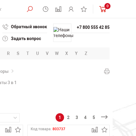
0
Обратный звонок
+7 800 555 42 85
Задать вопрос
R
S
T
U
V
W
X
Y
Z
торы
ты 3 в 1
1
2
3
4
5
Код товара:
803737