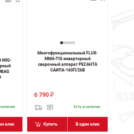
Многофункциональный FLUX-
MMA-TIG инверторный
 MIG-
сварочный аппарат РЕСАНТА
орный
САИПА-160П/26В
FUBAG
D
6 790
₽
в наличии
Есть в наличии
ин клик
Купить
В один клик