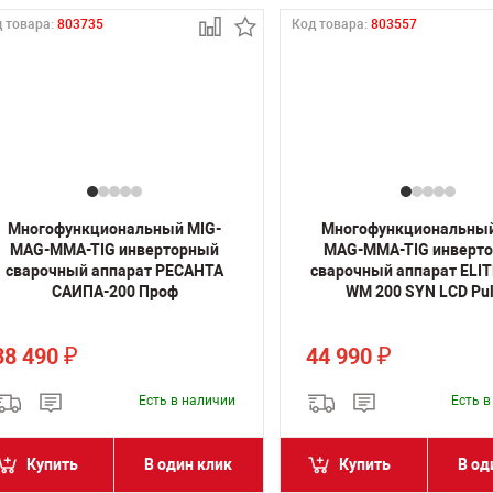
 товара:
803735
Код товара:
803557
Многофункциональный MIG-
Многофункциональный
MAG-MMA-TIG инверторный
MAG-MMA-TIG инверт
сварочный аппарат РЕСАНТА
сварочный аппарат ELI
САИПА-200 Проф
WM 200 SYN LCD Pu
38 490
44 990
₽
₽
Есть в наличии
Есть 
Купить
В один клик
Купить
В од