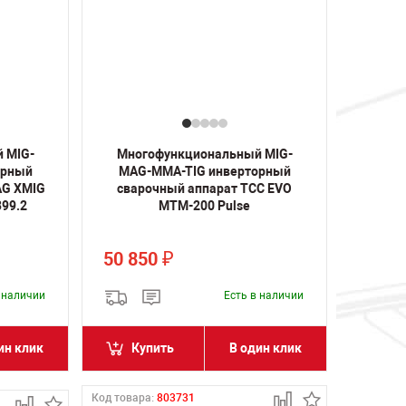
 MIG-
Многофункциональный MIG-
орный
MAG-MMA-TIG инверторный
AG XMIG
сварочный аппарат ТСС EVO
399.2
MTM-200 Pulse
50 850
₽
в наличии
Есть в наличии
ин клик
Купить
В один клик
Код товара:
803731