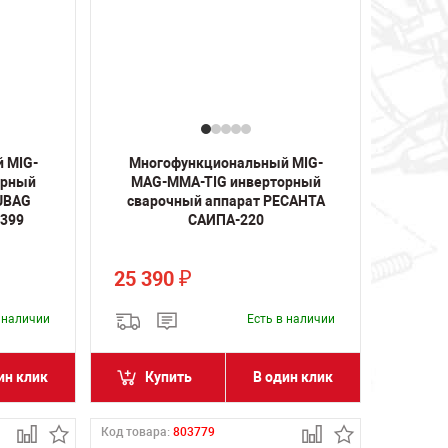
 MIG-
Многофункциональный MIG-
орный
MAG-MMA-TIG инверторный
FUBAG
сварочный аппарат РЕСАНТА
1399
САИПА-220
25 390
₽
в наличии
Есть в наличии
ин клик
Купить
В один клик
Код товара:
803779