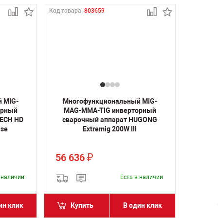
Код товара:
803659
 MIG-
Многофункциональный MIG-
орный
MAG-MMA-TIG инверторный
TECH HD
сварочный аппарат HUGONG
lse
Extremig 200W III
56 636
₽
в наличии
Есть в наличии
ин клик
Купить
В один клик