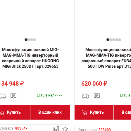
Многофункциональный MIG-
Многофункциональный
MAG-MMA-TIG инверторный
MAG-MMA-TIG инверт
сварочный аппарат HUGONG
сварочный аппарат FUB
MIG/Stick 250D III арт.029653
500T DW Pulse арт.31
134 948
620 060
₽
₽
Есть в наличии
Есть 
Купить
В один клик
Купить
В од
 товара:
803547
Код товара:
803603