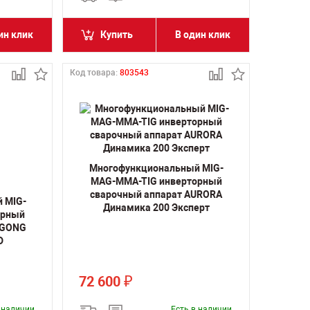
ин клик
Купить
В один клик
Код товара:
803543
Многофункциональный MIG-
MAG-MMA-TIG инверторный
сварочный аппарат AURORA
 MIG-
Динамика 200 Эксперт
орный
UGONG
D
72 600
₽
в наличии
Есть в наличии