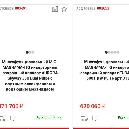
 товара:
803491
Код товара:
803653
Многофункциональный MIG-
Многофункциональный
MAG-MMA-TIG инверторный
MAG-MMA-TIG инверт
сварочный аппарат AURORA
сварочный аппарат FUB
Skyway 350 Dual Pulse с
500T DW Pulse арт.31
водяным охлаждением и
подающим механизмом
371 700
620 060
₽
₽
Есть в наличии
Есть 