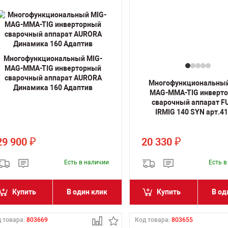
Многофункциональный MIG-
MAG-MMA-TIG инверторный
сварочный аппарат AURORA
Многофункциональный
Динамика 160 Адаптив
MAG-MMA-TIG инверт
сварочный аппарат 
IRMIG 140 SYN арт.4
29 900
20 330
₽
₽
Есть в наличии
Есть 
Купить
В один клик
Купить
В од
 товара:
803669
Код товара:
803655