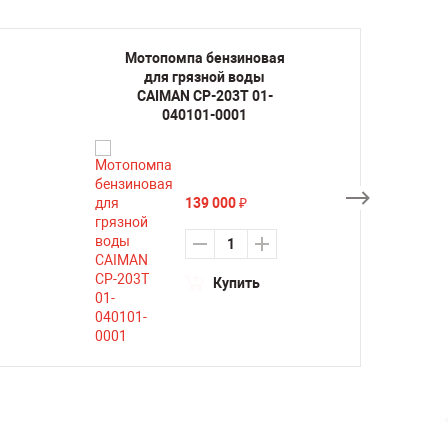
Мотопомпа бензиновая
Мото
для грязной воды
дл
CAIMAN CP-203T 01-
CAIM
040101-0001
139 000
₽
Купить