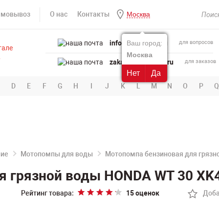
амовывоз
О нас
Контакты
Москва
info@powertool.ru
Ваш город:
для вопросов
Москва
zakaz@powertool.ru
для заказов
Нет
Да
D
E
F
G
H
I
J
K
L
M
N
O
P
Q
ние
Мотопомпы для воды
Мотопомпа бензиновая для грязн
я грязной воды HONDA WT 30 XK
Рейтинг товара:
15 оценок
Доба