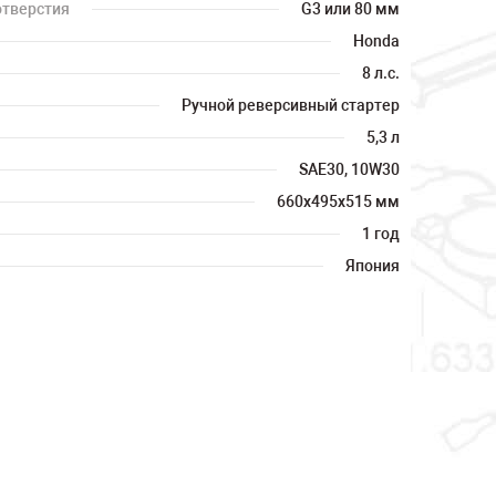
отверстия
G3 или 80 мм
Honda
8 л.с.
Ручной реверсивный стартер
5,3 л
SAE30, 10W30
660x495x515 мм
1 год
Япония