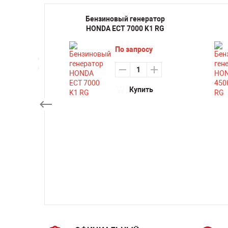
ка
Бензиновый генератор
ходная
HONDA ECT 7000 K1 RG
5 VKEA
По запросу
₽
Купить
ть