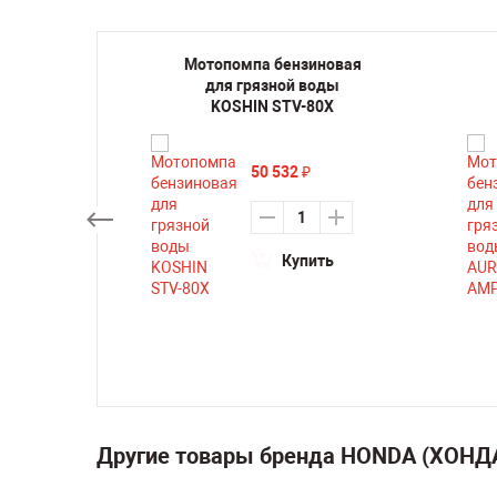
иновая
Мотопомпа бензиновая
 FUBAG
для грязной воды
KOSHIN STV-80X
50 532
₽
ть
Купить
Другие товары бренда HONDA (ХОНД