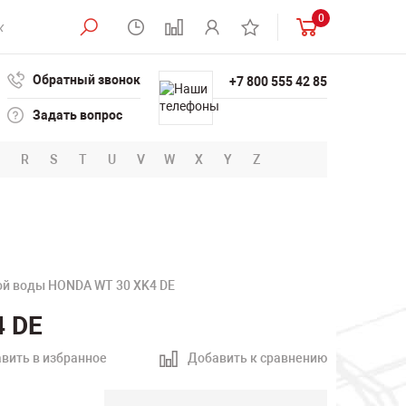
0
Обратный звонок
+7 800 555 42 85
Задать вопрос
R
S
T
U
V
W
X
Y
Z
ой воды HONDA WT 30 XK4 DE
4 DE
вить в избранное
Добавить к сравнению