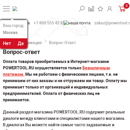
0
+7 800 555 42 85
zakaz@powertool.
Ваш город:
Ваш город:
Москва
Москва
Информация
Вопрос-Ответ
Нет
Нет
Да
Да
Вопрос-ответ
Оплата товаров приобретаемых в Интернет-магазине
POWERTOOL.RU осуществляется только
Безналичным
платежом.
Мы не работаем с физическими лицами, т.е. не
принимаем от них заказы и не отгружаем им товар. Оплату мы
принимает только от организаций и индивидуальных
предпринимателей. Оплата от физических лиц не
принимается.
Данный раздел магазина POWERTOOL.RU содержит реальные
диалоги между клиентами и специалистами нашего магазина.
В диалогах Вы можете найти самые часто задаваемые и