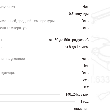
излучения
Нет
0,5 секунды
имальной, средней температуры
Есть
дела температур
Есть
ры
от -50 до 500 градусов С
ь
от 8 до 14 мкм
ния на дисплее
Есть
Нет
индикация
Есть
Есть
Нет
140х24х38 мм
1 год
Германия