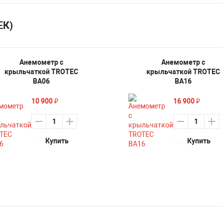
ЕК)
Анемометр с
Анемометр с
крыльчаткой TROTEC
крыльчаткой TROTEC
BA06
BA16
10 900
16 900
₽
₽
Купить
Купить