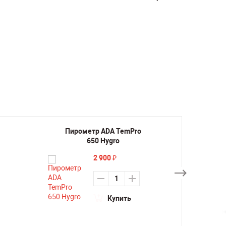
Пирометр ADA TemPro
Пиро
650 Hygro
2 900
₽
Купить