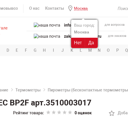
амовывоз
О нас
Контакты
Москва
info@powertool.ru
Ваш город:
для вопросов
Москва
zakaz@powertool.ru
для заказов
Нет
Да
D
E
F
G
H
I
J
K
L
M
N
O
P
Q
ание
Термометры
Пирометры (бесконтактные термометры
C BP2F арт.3510003017
Рейтинг товара:
0 оценок
Доба