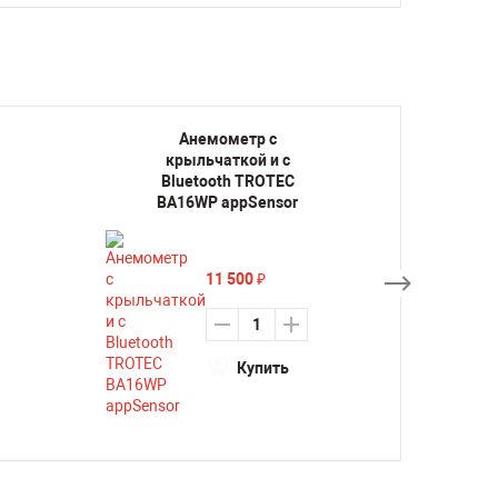
Анемометр с
крыльчаткой и с
обог
Bluetooth TROTEC
BA16WP appSensor
11 500
₽
Купить