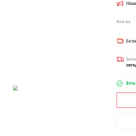
Наш
Кол-во
Безн
Бесп
сего
Есть