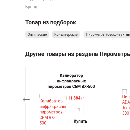
Бренд
Товар из подборок
Оптические
Кондитерские
Пирометры (бесконтактны
Другие товары из раздела Пирометр
T-882
Калибратор
инфракрасных
пирометров CEM BX-500
111 384
₽
ть
Купить