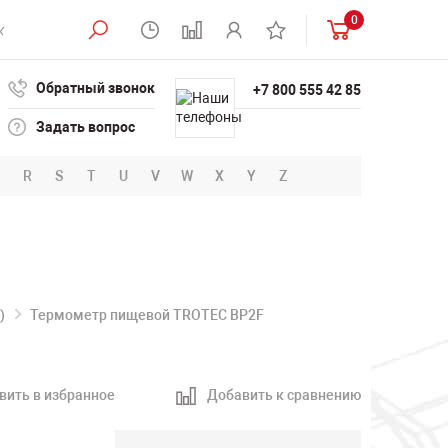
0
Обратный звонок
+7 800 555 42 85
Задать вопрос
R
S
T
U
V
W
X
Y
Z
)
Термометр пищевой TROTEC BP2F
вить в избранное
Добавить к сравнению