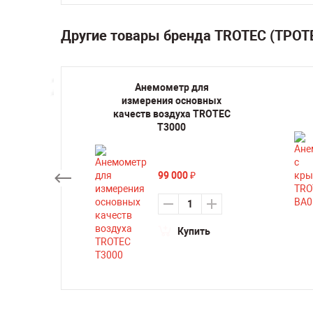
Другие товары бренда TROTEC (ТРОТ
ерный
Анемометр для
1
измерения основных
качеств воздуха TROTEC
су
T3000
99 000
₽
ть
Купить