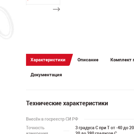
Характеристики
Описание
Комплект 
Документация
Технические характеристики
Внесён в госреестр СИ РФ
Точность
3 градуса С при T от -40 до 2
измерения
20 до 280 градусов С