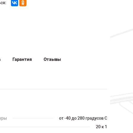
ся:
а
Гарантия
Отзывы
уры
от -40 до 280 градусов С
20 к 1