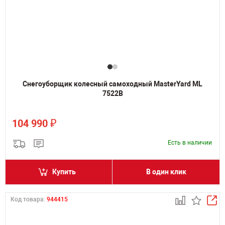
Снегоуборщик колесный самоходный MasterYard ML
7522B
₽
104 990
Есть в наличии
Купить
В один клик
Код товара:
944415