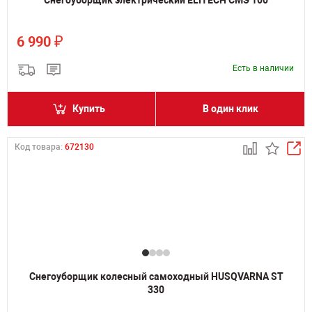
Снегоуборщик электрический ELITECH СМЭ 100
₽
6 990
Есть в наличии
Купить
В один клик
Код товара:
672130
Снегоуборщик колесный самоходный HUSQVARNA ST
330