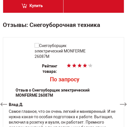
Купить
Отзывы: Снегоуборочная техника
Рейтинг
Рейтинг
Рейтинг
Рейтинг
Рейтинг
Рейтинг
Рейтинг
Рейтинг
Рейтинг
Рейтинг
товара:
товара:
товара:
товара:
товара:
товара:
товара:
товара:
товара:
товара:
p
9 000
По запросу
По запросу
По запросу
По запросу
По запросу
По запросу
По запросу
p
p
384 990
279 990
Отзыв о Снегоуборщик электрический
MONFERME 26087M
Влад Д.
Самое главное, что он очень легкий и маневренный. И не
нужна какая-то особая подготовка к работе. Вытащил,
включил в розетку и вуаля, он работает. Премного