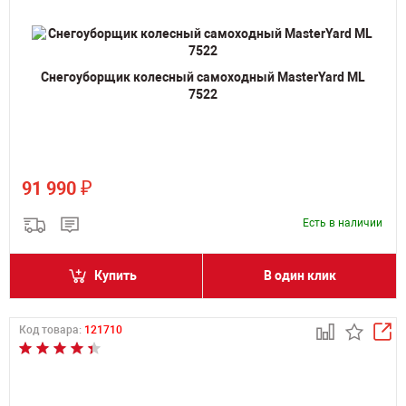
Снегоуборщик колесный самоходный MasterYard ML
7522
₽
91 990
Есть в наличии
Купить
В один клик
Код товара:
121710