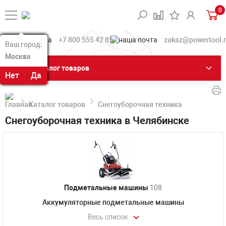
0
+7 800 555 42 85
zakaz@powertool.
Ваш город:
Ваш город:
Москва
Москва
Каталог товаров
Нет
Нет
Да
Да
Каталог товаров
Снегоуборочная техника
Снегоуборочная техника в Челябинске
Подметальные машины
108
Аккумуляторные подметальные машины
Весь список