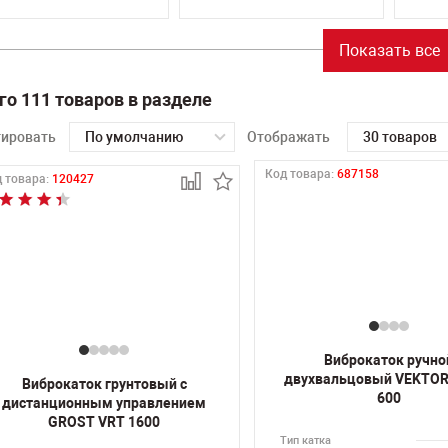
Показать все
го 111 товаров в разделе
тировать
По умолчанию
Отображать
30 товаров
Код товара:
687158
 товара:
120427
Виброкаток ручно
двухвальцовый VEKTOR
Виброкаток грунтовый с
600
дистанционным управлением
GROST VRT 1600
Тип катка