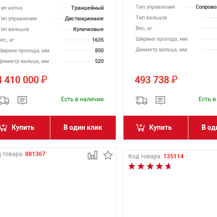
Тип управления
Сопров
Тип катка
Траншейный
Тип вальцов
Тип управления
Дистанционное
Вес, кг
Тип вальцов
Кулачковые
Ширина прохода, мм
ес, кг
1635
Диаметр вальца, мм
Ширина прохода, мм
850
Диаметр вальца, мм
520
4 410 000
493 738
₽
₽
Есть в наличии
Есть 
Купить
В один клик
Купить
В од
 товара:
881367
Код товара:
135114