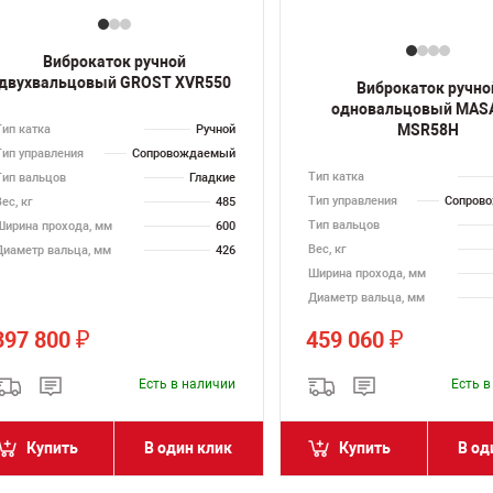
Виброкаток ручной
двухвальцовый GROST XVR550
Виброкаток ручно
одновальцовый MAS
MSR58H
Тип катка
Ручной
Тип управления
Сопровождаемый
Тип катка
Тип вальцов
Гладкие
Тип управления
Сопров
ес, кг
485
Тип вальцов
Ширина прохода, мм
600
Вес, кг
Диаметр вальца, мм
426
Ширина прохода, мм
Диаметр вальца, мм
397 800
459 060
₽
₽
Есть в наличии
Есть 
Купить
В один клик
Купить
В од