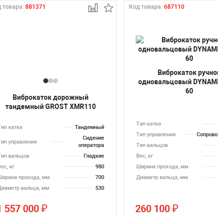
 товара:
881371
Код товара:
687110
Виброкаток ручно
одновальцовый DYNAMI
60
Виброкаток дорожный
тандемный GROST XMR110
Тип катка
Тип катка
Тандемный
Тип управления
Сопров
Сидение
Тип управления
оператора
Тип вальцов
Тип вальцов
Гладкие
Вес, кг
ес, кг
980
Ширина прохода, мм
Ширина прохода, мм
700
Диаметр вальца, мм
Диаметр вальца, мм
530
1 557 000
260 100
₽
₽