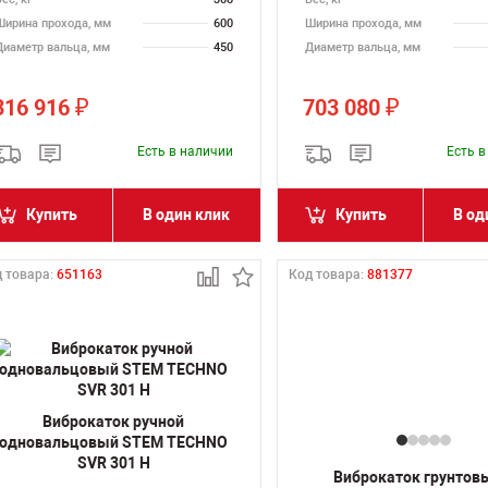
Ширина прохода, мм
600
Ширина прохода, мм
Диаметр вальца, мм
450
Диаметр вальца, мм
316 916
703 080
₽
₽
Есть в наличии
Есть 
Купить
В один клик
Купить
В од
 товара:
651163
Код товара:
881377
Виброкаток ручной
одновальцовый STEM TECHNO
SVR 301 H
Виброкаток грунтов