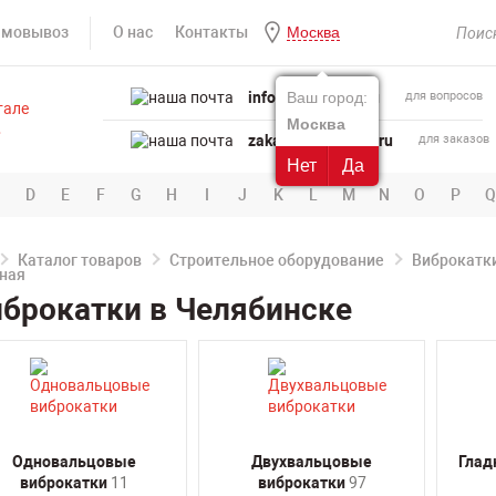
амовывоз
О нас
Контакты
Москва
info@powertool.ru
Ваш город:
для вопросов
Москва
zakaz@powertool.ru
для заказов
Нет
Да
D
E
F
G
H
I
J
K
L
M
N
O
P
Q
Каталог товаров
Строительное оборудование
Виброкатк
брокатки в Челябинске
Одновальцовые
Двухвальцовые
Глад
виброкатки
11
виброкатки
97