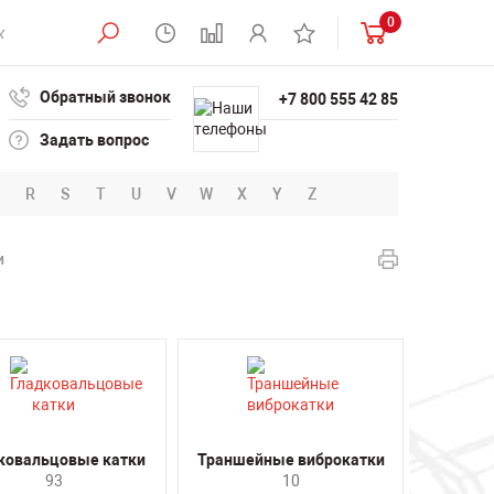
0
Обратный звонок
+7 800 555 42 85
Задать вопрос
R
S
T
U
V
W
X
Y
Z
и
ковальцовые катки
Траншейные виброкатки
93
10