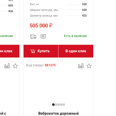
Вес, кг
550
600
Ширина прохода, мм
600
426
Диаметр вальца, мм
425
505 000
₽
в наличии
Есть в наличии
ин клик
Купить
В один клик
Код товара:
881375
ый с
Виброкаток дорожный