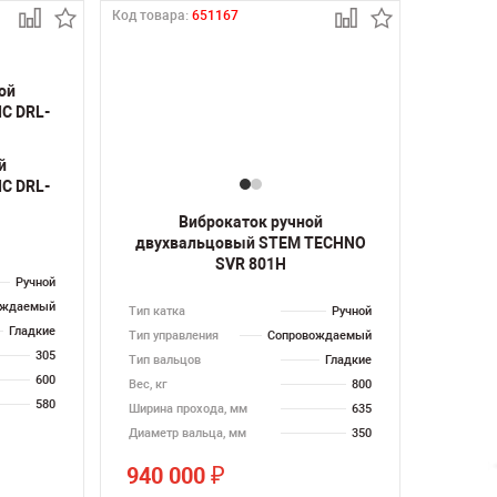
Код товара:
651167
й
C DRL-
Виброкаток ручной
двухвальцовый STEM TECHNO
SVR 801H
Ручной
ождаемый
Тип катка
Ручной
Гладкие
Тип управления
Сопровождаемый
305
Тип вальцов
Гладкие
600
Вес, кг
800
580
Ширина прохода, мм
635
Диаметр вальца, мм
350
940 000
₽