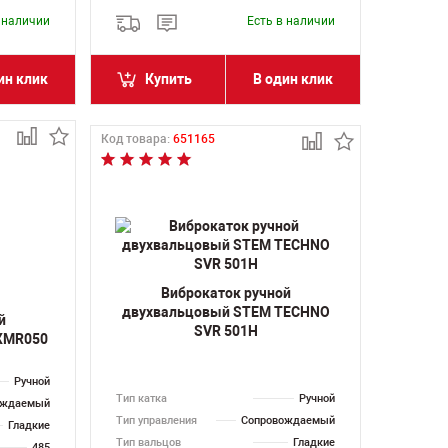
в наличии
Есть в наличии
ин клик
Купить
В один клик
Код товара:
651165
Виброкаток ручной
двухвальцовый STEM TECHNO
й
SVR 501H
XMR050
Ручной
Тип катка
Ручной
ождаемый
Тип управления
Сопровождаемый
Гладкие
Тип вальцов
Гладкие
485