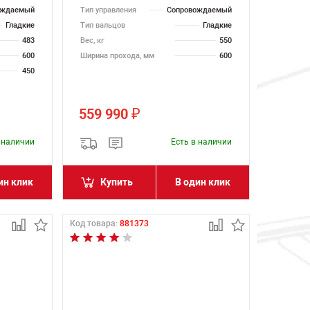
ождаемый
Тип управления
Сопровождаемый
Гладкие
Тип вальцов
Гладкие
483
Вес, кг
550
600
Ширина прохода, мм
600
450
559 990
₽
в наличии
Есть в наличии
ин клик
Купить
В один клик
Код товара:
881373