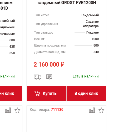
лением
тандемный GROST FVR1200H
801D
Тип катка
Тандемный
аншейный
Сидение
Тип управления
оператора
анционное
Тип вальцов
Гладкие
лачковые
Вес, кг
1000
800
Ширина прохода, мм
800
635
Диаметр вальца, мм
540
350
2 160 000
₽
в наличии
Есть в наличии
ин клик
Купить
В один клик
Код товара:
711130