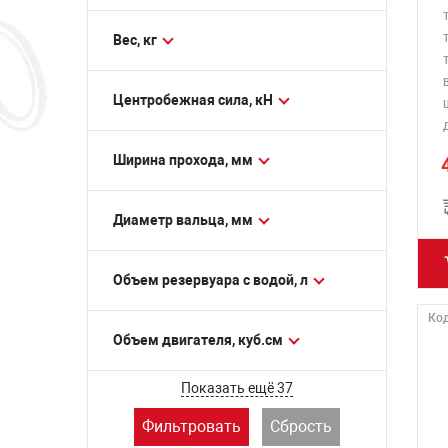
HUSQVARNA (ХУСКВАРНА)
KEDASA (КЕДАСА)
Вес, кг
MASALTA (МАСАЛЬТА)
В
MASTERPAC (МАСТЕРПАК)
Центробежная сила, кН
SAMSAN (САМСАН)
STEM TECHNO (СТЭМ ТЕХНО)
Ширина прохода, мм
TREMMER (ТРЕММЕР)
VEKTOR (ВЕКТОР)
Диаметр вальца, мм
WACKER NEUSON (ВАККЕР
НОЙСОН)
Объем резервуара с водой, л
Код
Объем двигателя, куб.см
Показать ещё 37
Фильтровать
Сбрость