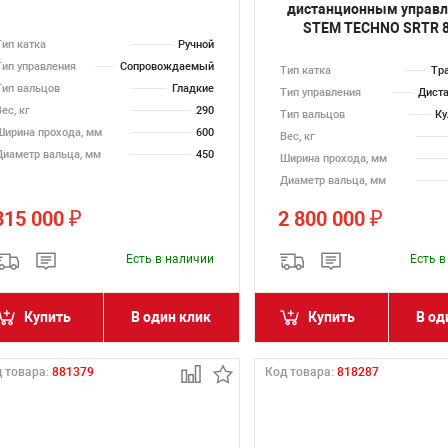
дистанционным управ
STEM TECHNO SRTR 
Тип катка
Ручной
Тип управления
Сопровождаемый
Тип катка
Тр
Тип вальцов
Гладкие
Тип управления
Дист
ес, кг
290
Тип вальцов
Ку
Ширина прохода, мм
600
Вес, кг
Диаметр вальца, мм
450
Ширина прохода, мм
Диаметр вальца, мм
315 000
2 800 000
₽
₽
Есть в наличии
Есть 
Купить
В один клик
Купить
В од
 товара:
881379
Код товара:
818287