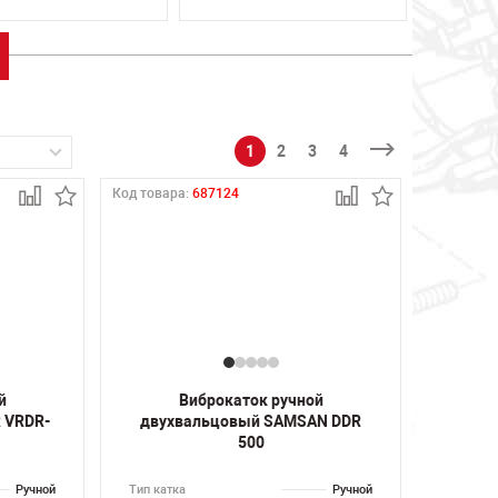
1
2
3
4
Код товара:
687124
й
Виброкаток ручной
 VRDR-
двухвальцовый SAMSAN DDR
500
Ручной
Тип катка
Ручной