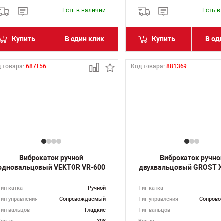
Есть в наличии
Есть 
Купить
В один клик
Купить
В од
 товара:
687156
Код товара:
881369
Виброкаток ручной
Виброкаток ручно
одновальцовый VEKTOR VR-600
двухвальцовый GROST 
Тип катка
Ручной
Тип катка
Тип управления
Сопровождаемый
Тип управления
Сопров
Тип вальцов
Гладкие
Тип вальцов
ес, кг
308
Вес, кг