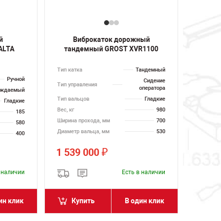
й
Виброкаток дорожный
ALTA
тандемный GROST XVR1100
Тип катка
Тандемный
Ручной
Сидение
Тип управления
оператора
ождаемый
Тип вальцов
Гладкие
Гладкие
Вес, кг
980
185
Ширина прохода, мм
700
580
Диаметр вальца, мм
530
400
1 539 000
₽
в наличии
Есть в наличии
ин клик
Купить
В один клик