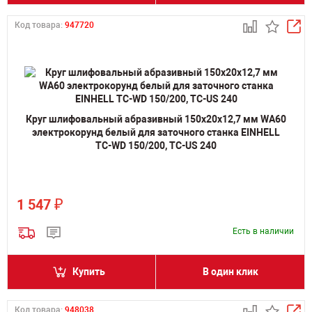
Код товара:
947720
Круг шлифовальный абразивный 150х20х12,7 мм WA60
электрокорунд белый для заточного станка EINHELL
TC-WD 150/200, TC-US 240
₽
1 547
Есть в наличии
Купить
В один клик
Код товара:
948038