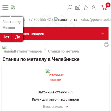
0
+7 800 555 42 85
zakaz@powertool.
Ваш город:
Ваш город:
Москва
Москва
Каталог товаров
Нет
Нет
Да
Да
Каталог товаров
Станки по металлу
Станки по металлу в Челябинске
Заточные станки
789
Круги для заточных станков
Весь список