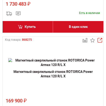
₽
1 730 483
Есть в наличии
Купить
В один клик
Код товара:
868275
Магнитный сверлильный станок ROTORICA Power
Armax 120 R/L X
₽
169 900