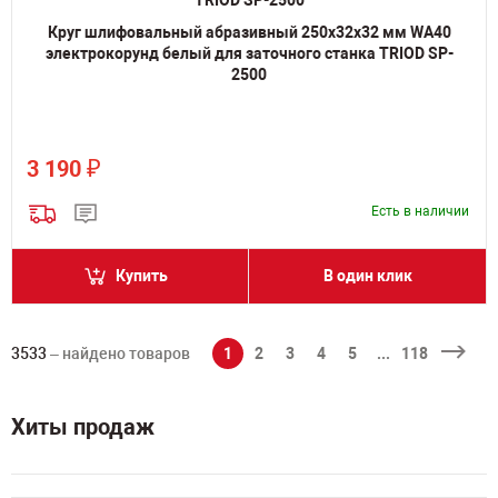
Круг шлифовальный абразивный 250х32х32 мм WA40
электрокорунд белый для заточного станка TRIOD SP-
2500
₽
3 190
Есть в наличии
Купить
В один клик
3533
– найдено товаров
1
2
3
4
5
...
118
Хиты продаж