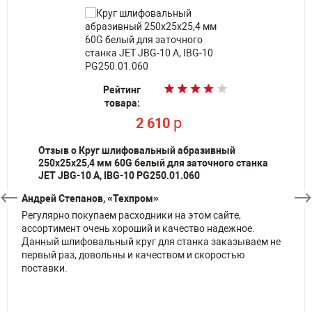
Рейтинг
Рейтинг
Рейтинг
Рейтинг
Рейтинг
Рейтинг
Рейтинг
товара:
товара:
товара:
Рейтинг
Рейтинг
товара:
товара:
товара:
товара:
По запросу
По запросу
По запросу
Рейтинг
товара:
товара:
По запросу
p
p
p
152 000
333 040
1 840
товара:
p
p
12 500
640
p
2 610
Отзыв о Круг шлифовальный абразивный
250х25х25,4 мм 60G белый для заточного станка
JET JBG-10 A, IBG-10 PG250.01.060
Андрей Степанов, «Техпром»
Регулярно покупаем расходники на этом сайте,
ассортимент очень хороший и качество надежное.
Данный шлифовальный круг для станка заказываем не
первый раз, довольны и качеством и скоростью
поставки.