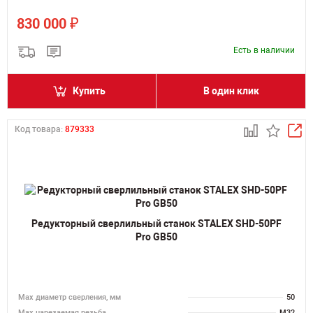
₽
830 000
Есть в наличии
Купить
В один клик
Код товара:
879333
Редукторный сверлильный станок STALEX SHD-50PF
Pro GB50
Мах диаметр сверления, мм
50
Мах нарезаемая резьба
M32