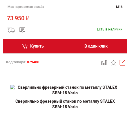
Мах нарезаемая резьба
M16
₽
73 950
Есть в наличии
Купить
В один клик
Код товара:
879486
Сверлильно фрезерный станок по металлу STALEX
SBM-18 Vario