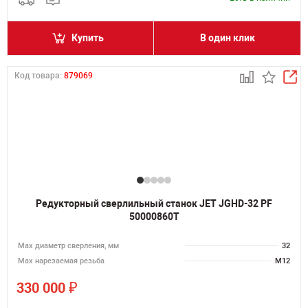
Купить
В один клик
Код товара:
879069
Редукторный сверлильный станок JET JGHD-32 PF
50000860T
Мах диаметр сверления, мм
32
Мах нарезаемая резьба
M12
₽
330 000