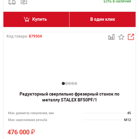
Есть в наличии
Купить
В один клик
Код товара:
879504
Редукторный сверлильно фрезерный станок по
металлу STALEX BF50PF/1
Мах диаметр сверления, мм
45
Мах нарезаемая резьба
M12
₽
476 000