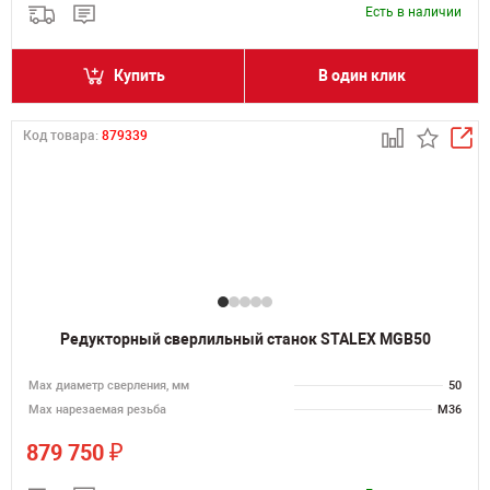
Есть в наличии
Купить
В один клик
Код товара:
879339
Редукторный сверлильный станок STALEX MGB50
Мах диаметр сверления, мм
50
Мах нарезаемая резьба
M36
₽
879 750