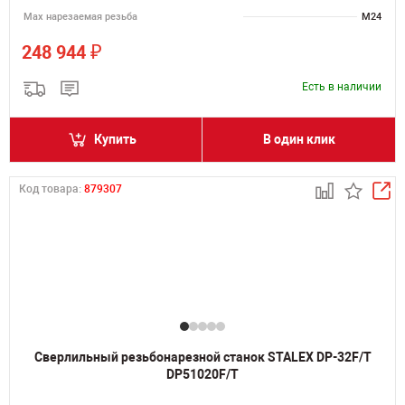
Мах нарезаемая резьба
M24
₽
248 944
Есть в наличии
Купить
В один клик
Код товара:
879307
Сверлильный резьбонарезной станок STALEX DP-32F/T
DP51020F/T