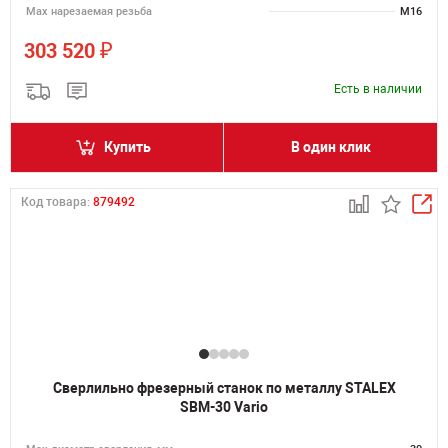
Мах нарезаемая резьба
M16
₽
303 520
Есть в наличии
Купить
В один клик
Код товара:
879492
Сверлильно фрезерный станок по металлу STALEX
SBM-30 Vario