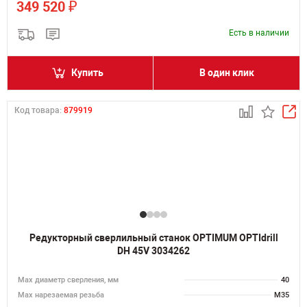
₽
349 520
Есть в наличии
Купить
В один клик
Код товара:
879919
Редукторный сверлильный станок OPTIMUM OPTIdrill
DH 45V 3034262
Мах диаметр сверления, мм
40
Мах нарезаемая резьба
M35