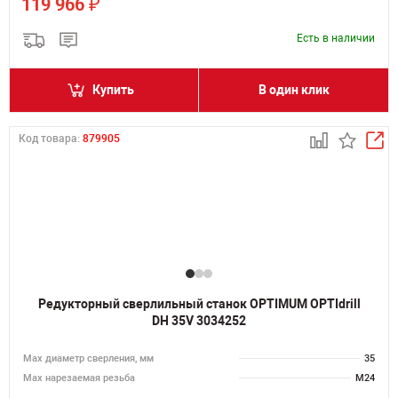
₽
119 966
Есть в наличии
Купить
В один клик
Код товара:
879905
Редукторный сверлильный станок OPTIMUM OPTIdrill
DH 35V 3034252
Мах диаметр сверления, мм
35
Мах нарезаемая резьба
M24