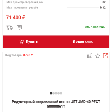
Мах диаметр сверления, мм
32
Мах нарезаемая резьба
M12
₽
71 400
Есть в наличии
Купить
В один клик
Код товара:
879071
Редукторный сверлильный станок JET JMD-40 PFCT
50000861T