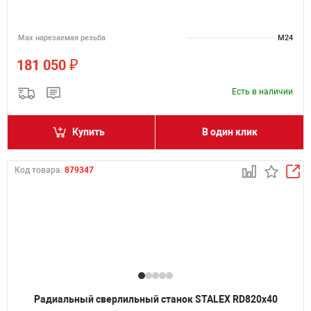
Мах нарезаемая резьба
M24
₽
181 050
Есть в наличии
Купить
В один клик
Код товара:
879347
Радиальный сверлильный станок STALEX RD820x40