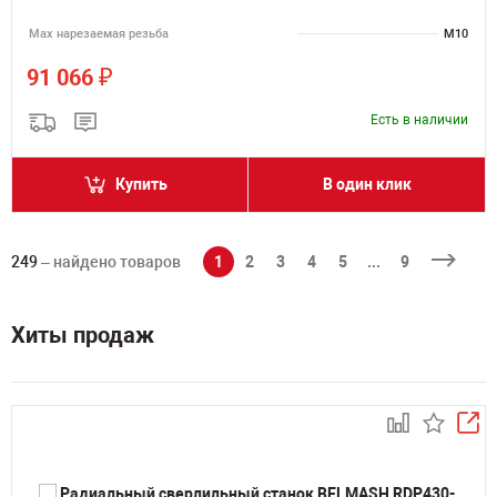
Мах нарезаемая резьба
M10
₽
91 066
Есть в наличии
Купить
В один клик
249
– найдено товаров
1
2
3
4
5
...
9
Хиты продаж