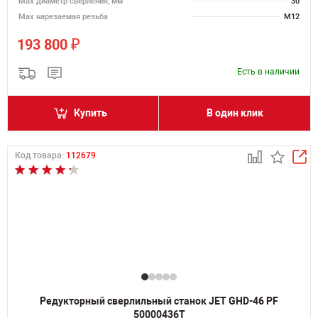
Мах диаметр сверления, мм
30
Мах нарезаемая резьба
M12
₽
193 800
Есть в наличии
Купить
В один клик
Код товара:
112679
Редукторный сверлильный станок JET GHD-46 PF
50000436T