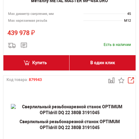
металлу METAL MASTER MF-45A DRO
Мах диаметр сверления, мм
45
Мах нарезаемая резьба
M12
₽
439 978
Есть в наличии
Купить
В один клик
Код товара:
879943
Сверлильный резьбонарезной станок OPTIMUM
OPTIdrill DQ 22 380В 3191045