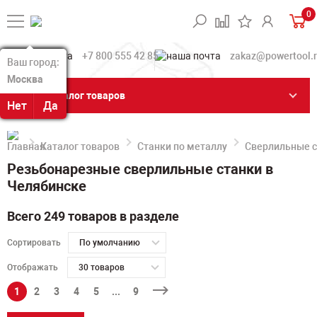
0
+7 800 555 42 85
zakaz@powertool.
Ваш город:
Ваш город:
Москва
Москва
Каталог товаров
Нет
Нет
Да
Да
Каталог товаров
Станки по металлу
Сверлильные с
Резьбонарезные сверлильные станки в
Челябинске
Всего 249 товаров в разделе
Сортировать
По умолчанию
Отображать
30 товаров
1
2
3
4
5
...
9