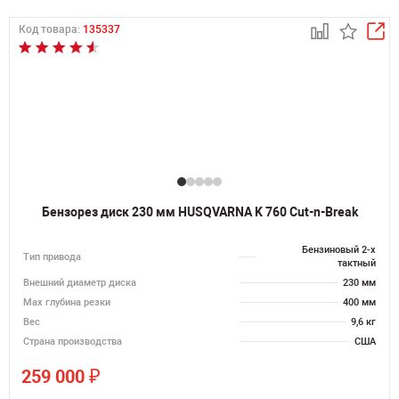
Код товара:
135337
Бензорез диск 230 мм HUSQVARNA K 760 Cut-n-Break
Бензиновый 2-х
Тип привода
тактный
Внешний диаметр диска
230 мм
Max глубина резки
400 мм
Вес
9,6 кг
Страна производства
США
₽
259 000