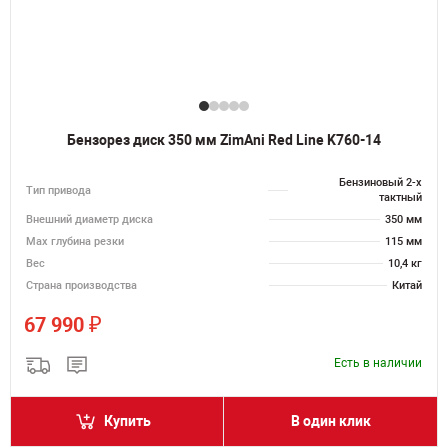
Бензорез диск 350 мм ZimAni Red Line K760-14
Бензиновый 2-х
Тип привода
тактный
Внешний диаметр диска
350 мм
Max глубина резки
115 мм
Вес
10,4 кг
Страна производства
Китай
₽
67 990
Есть в наличии
Купить
В один клик