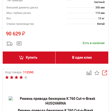
Тип привода
тактный
Внешний диаметр диска
350 мм
Max глубина резки
115 мм
Вес
13 кг
Страна производства
Китай
₽
90 629
Есть в наличии
Купить
В один клик
Код товара:
112590
Ремень привода бензореза K 760 Cut-n-Break