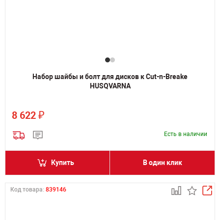
Набор шайбы и болт для дисков к Cut-n-Breake
HUSQVARNA
₽
8 622
Есть в наличии
Купить
В один клик
Код товара:
839146