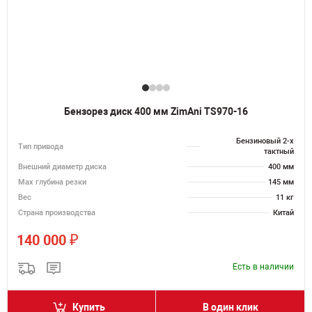
Бензорез диск 400 мм ZimAni TS970-16
Бензиновый 2-х
Тип привода
тактный
Внешний диаметр диска
400 мм
Max глубина резки
145 мм
Вес
11 кг
Страна производства
Китай
₽
140 000
Есть в наличии
Купить
В один клик