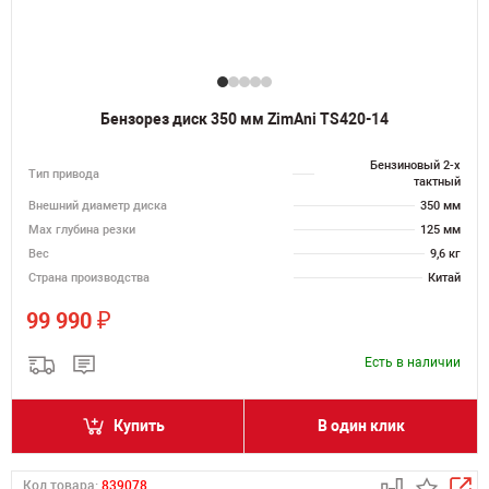
Бензорез диск 350 мм ZimAni TS420-14
Бензиновый 2-х
Тип привода
тактный
Внешний диаметр диска
350 мм
Max глубина резки
125 мм
Вес
9,6 кг
Страна производства
Китай
₽
99 990
Есть в наличии
Купить
В один клик
Код товара:
839078