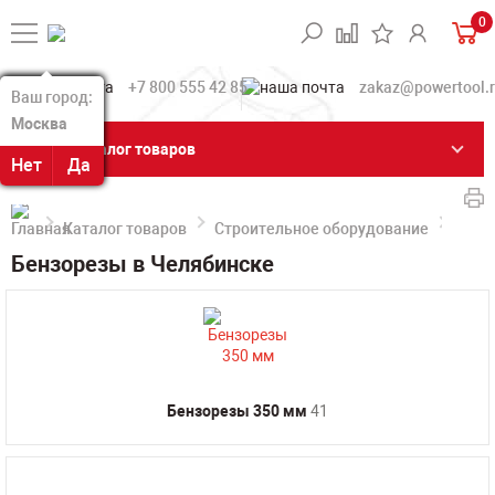
0
+7 800 555 42 85
zakaz@powertool.
Ваш город:
Ваш город:
Москва
Москва
Каталог товаров
Нет
Нет
Да
Да
Каталог товаров
Строительное оборудование
Бенз
Бензорезы в Челябинске
Бензорезы 350 мм
41