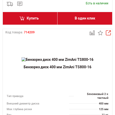
Есть в наличии
Купить
В один клик
Код товара:
714209
Бензорез диск 400 мм ZimAni TS800-16
Бензиновый 2-х
Тип привода
тактный
Внешний диаметр диска
400 мм
Max глубина резки
125 мм
Вес
11 кг