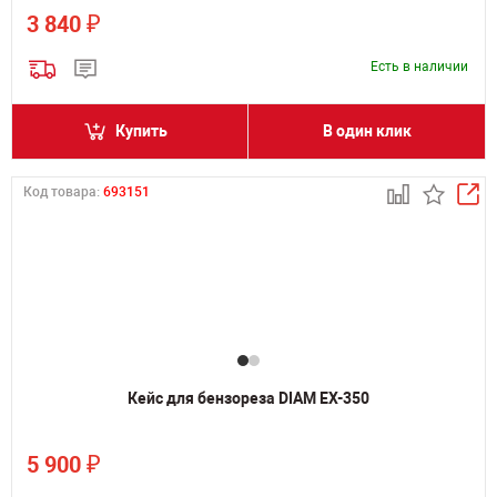
₽
3 840
Есть в наличии
Купить
В один клик
Код товара:
693151
Кейс для бензореза DIAM EX-350
₽
5 900