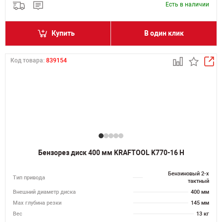
Есть в наличии
Купить
В один клик
Код товара:
839154
Бензорез диск 400 мм KRAFTOOL K770-16 H
Бензиновый 2-х
Тип привода
тактный
Внешний диаметр диска
400 мм
Max глубина резки
145 мм
Вес
13 кг