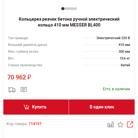
Кольцерез резчик бетона ручной электрический
кольцо 410 мм MESSER BL400
Тип привода
Электрический 220 В
Внешний диаметр диска
410 мм
Max глубина резки
300 мм
Вес
10,6 кг
Страна производства
Китай
₽
70 962
Есть в наличии
Купить
В один клик
Код товара:
714197