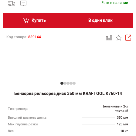
Есть в наличии
Купить
В один клик
Код товара:
839144
Бензорез рельсорез диск 350 мм KRAFTOOL K760-14
Бензиновый 2-х
Тип привода
тактный
Внешний диаметр диска
350 мм
Max глубина резки
125 мм
Вес
10 кг