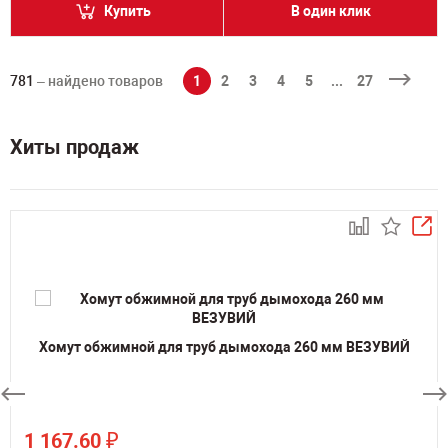
Купить
В один клик
781
– найдено товаров
1
2
3
4
5
...
27
Хиты продаж
Хомут обжимной для труб дымохода 260 мм ВЕЗУВИЙ
₽
1 167.60