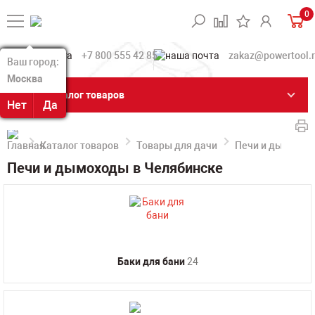
0
+7 800 555 42 85
zakaz@powertool.
Ваш город:
Ваш город:
Москва
Москва
Каталог товаров
Нет
Нет
Да
Да
Каталог товаров
Товары для дачи
Печи и дымоход
Печи и дымоходы в Челябинске
Баки для бани
24