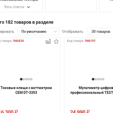
Весь список
го 182 товаров в разделе
тировать
По умолчанию
Отображать
30 товаров
 товара:
946434
Код товара:
946191
Токовые клещи с ваттметром
Мультиметр цифро
CEM DT-3353
профессиональный TEST
16 300
24 990
₽
₽