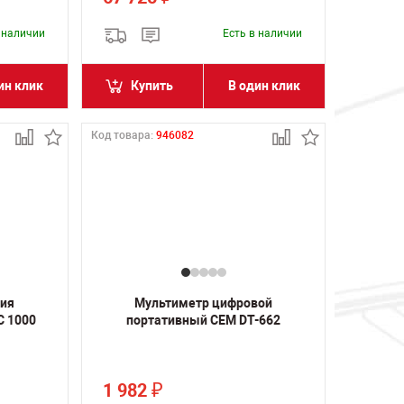
в наличии
Есть в наличии
ин клик
Купить
В один клик
Код товара:
946082
ния
Мультиметр цифровой
C 1000
портативный CEM DT-662
1 982
₽