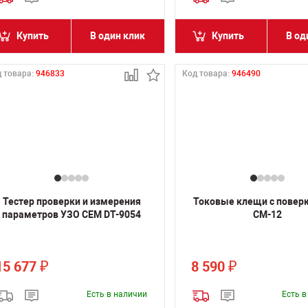
Купить
В один клик
Купить
В од
 товара:
946833
Код товара:
946490
Тестер проверки и измерения
Токовые клещи с повер
параметров УЗО CEM DT-9054
CM-12
15 677
8 590
₽
₽
Есть в наличии
Есть 