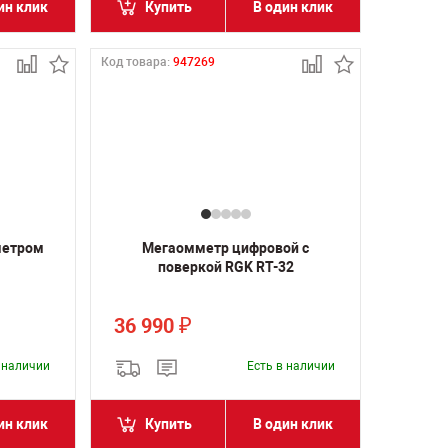
ин клик
Купить
В один клик
Код товара:
947269
метром
Мегаомметр цифровой с
поверкой RGK RT-32
36 990
₽
в наличии
Есть в наличии
ин клик
Купить
В один клик