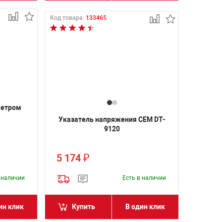
Код товара:
133465
метром
Указатель напряжения CEM DT-
9120
5 174
₽
в наличии
Есть в наличии
ин клик
Купить
В один клик