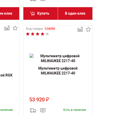
ин клик
Купить
В один клик
Код товара:
124090
Мультиметр цифровой
MILWAUKEE 2217-40
кой RGK
53 920
₽
в наличии
Есть в наличии