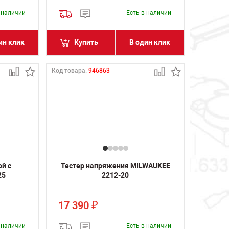
в наличии
Есть в наличии
ин клик
Купить
В один клик
Код товара:
946863
й с
Тестер напряжения MILWAUKEE
25
2212-20
17 390
₽
в наличии
Есть в наличии