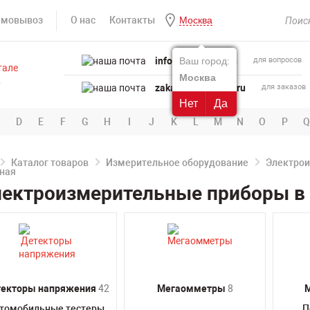
амовывоз
О нас
Контакты
Москва
info@powertool.ru
Ваш город:
для вопросов
Москва
zakaz@powertool.ru
для заказов
Нет
Да
D
E
F
G
H
I
J
K
L
M
N
O
P
Q
Каталог товаров
Измерительное оборудование
Электро
лектроизмерительные приборы в
текторы напряжения
42
Мегаомметры
8
томобильные тестеры
П