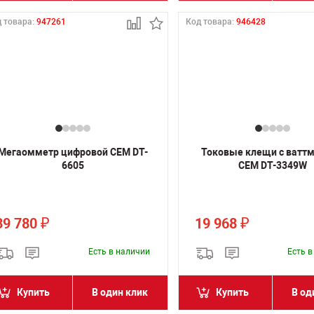
 товара:
947261
Код товара:
946428
Мегаомметр цифровой CEM DT-
Токовые клещи с ватт
6605
CEM DT-3349W
39 780
19 968
₽
₽
Есть в наличии
Есть 
Купить
В один клик
Купить
В од