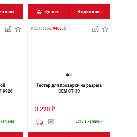
ин клик
Купить
В один клик
Код товара:
946806
вой
Тестер для проверки на разрыв
T-9926
CEM CT-30
3 220
₽
в наличии
Есть в наличии