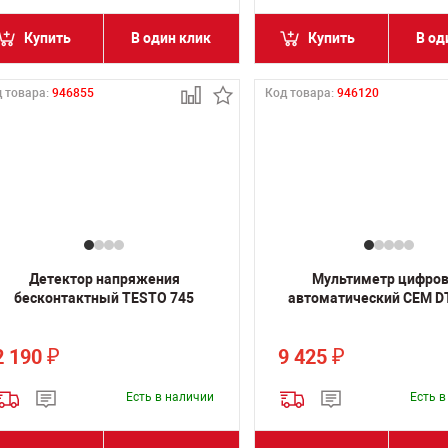
Купить
В один клик
Купить
В од
 товара:
946855
Код товара:
946120
Детектор напряжения
Мультиметр цифро
бесконтактный TESTO 745
автоматический CEM D
2 190
9 425
₽
₽
Есть в наличии
Есть 