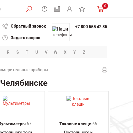
0
Обратный звонок
+7 800 555 42 85
Задать вопрос
R
S
T
U
V
W
X
Y
Z
измерительные приборы
 Челябинске
Мультиметры
67
Токовые клещи
65
остоянного тока
Постоянного и