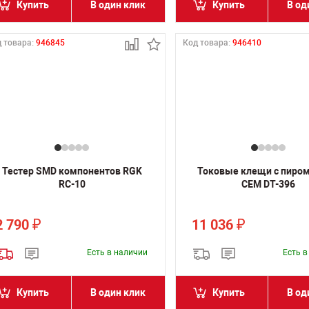
Купить
В один клик
Купить
В од
 товара:
946845
Код товара:
946410
Тестер SMD компонентов RGK
Токовые клещи с пиро
RC-10
CEM DT-396
2 790
11 036
₽
₽
Есть в наличии
Есть 
Купить
В один клик
Купить
В од