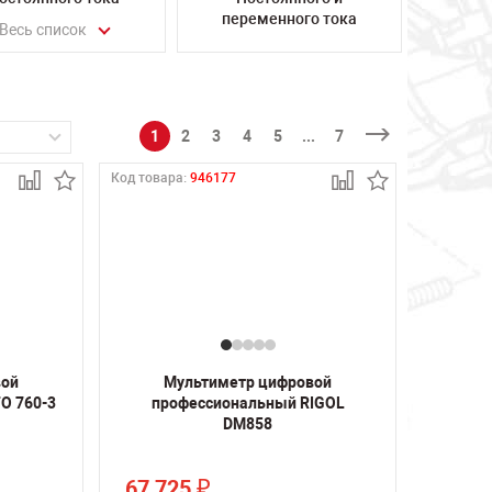
переменного тока
Весь список
1
2
3
4
5
...
7
Код товара:
946177
вой
Мультиметр цифровой
O 760-3
профессиональный RIGOL
DM858
67 725
₽