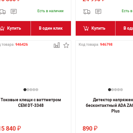
Есть в наличии
Есть 
Купить
В один клик
Купить
В од
 товара:
946426
Код товара:
946798
Токовые клещи с ваттметром
Детектор напряже
CEM DT-3348
бесконтактный ADA ZA
Plus
15 840
890
₽
₽