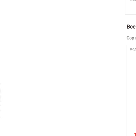
Все
Сор
Код