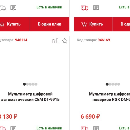
Есть в наличии
Есть 
Купить
В один клик
Купить
В од
 товара:
946114
Код товара:
946169
Мультиметр цифровой
Мультиметр цифрово
автоматический CEM DT-9915
поверкой RGK DM-
8 130
6 690
₽
₽
Есть в наличии
Есть 