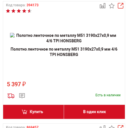
Код товара:
394173
Полотно ленточное по металлу M51 3190х27х0,9 мм 4/6
TPI HONSBERG
₽
5 397
Есть в наличии
Купить
В один клик
Код товара:
869457