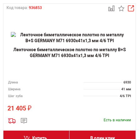
Код товара:
936853
Ленточное биметаллическое полотно по металлу B+S
GERMANY M71 6930х41х1,3 мм 4/6 TPI
Длина
6930
Ширина
41 мм
Шаг зуба
4/6 TPI
₽
21 405
Есть в наличии
Купить
В один клик