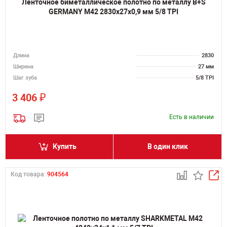
Ленточное биметаллическое полотно по металлу B+S
GERMANY M42 2830х27х0,9 мм 5/8 TPI
Длина
2830
Ширина
27 мм
Шаг зуба
5/8 TPI
₽
3 406
Есть в наличии
Купить
В один клик
Код товара:
904564