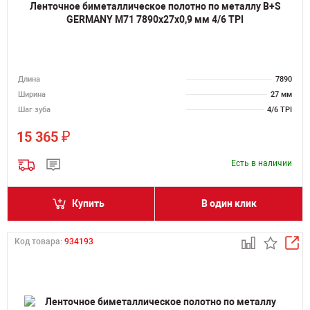
Ленточное биметаллическое полотно по металлу B+S
GERMANY M71 7890х27х0,9 мм 4/6 TPI
Длина
7890
Ширина
27 мм
Шаг зуба
4/6 TPI
₽
15 365
Есть в наличии
Купить
В один клик
Код товара:
934193