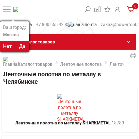
0
+7 800 555 42 85
zakaz@powertool.
Ваш город:
Ваш город:
Москва
Москва
Каталог товаров
Нет
Нет
Да
Да
Каталог товаров
Ленточные полотна
Ленточные по
Ленточные полотна по металлу в
Челябинске
Ленточные полотна по металлу SHARKMETAL
18789