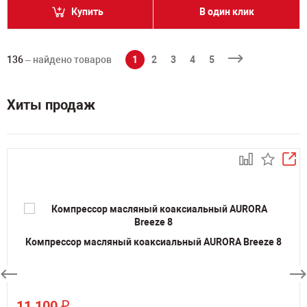
Купить
В один клик
136
– найдено товаров
1
2
3
4
5
Хиты продаж
Компрессор масляный коаксиальный AURORA Breeze 8
₽
11 100