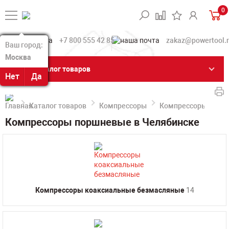
0
+7 800 555 42 85
zakaz@powertool.
Ваш город:
Ваш город:
Москва
Москва
Каталог товаров
Нет
Нет
Да
Да
Каталог товаров
Компрессоры
Компрессоры порш
Компрессоры поршневые в Челябинске
Компрессоры коаксиальные безмасляные
14