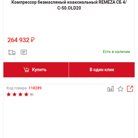
Компрессор безмасляный коаксиальный REMEZA СБ 4/
С-50.OLD20
₽
264 932
Есть в наличии
Купить
В один клик
Код товара:
118289