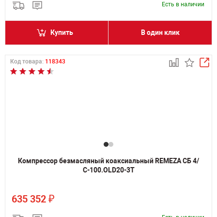
Есть в наличии
Купить
В один клик
Код товара:
118343
Компрессор безмасляный коаксиальный REMEZA СБ 4/
С-100.OLD20-3T
₽
635 352