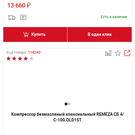
₽
13 660
Есть в наличии
Купить
В один клик
Код товара:
118342
Компрессор безмасляный коаксиальный REMEZA СБ 4/
С-100.OLD15Т