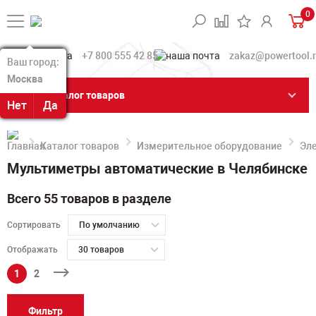
0
+7 800 555 42 85
zakaz@powertool.
Ваш город:
Ваш город:
Москва
Москва
Каталог товаров
Нет
Нет
Да
Да
Каталог товаров
Измерительное оборудование
Эл
Мультиметры автоматические в Челябинске
Всего 55 товаров в разделе
Сортировать
По умолчанию
Отображать
30 товаров
1
2
Фильтр