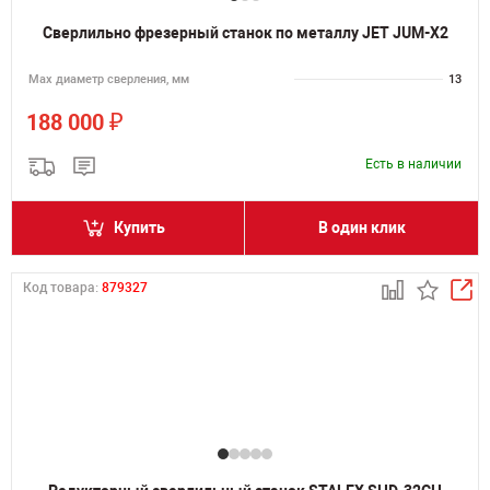
Сверлильно фрезерный станок по металлу JET JUM-X2
Мах диаметр сверления, мм
13
₽
188 000
Есть в наличии
Купить
В один клик
Код товара:
879327