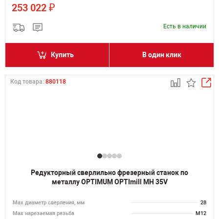
₽
253 022
Есть в наличии
Купить
В один клик
Код товара:
880118
Редукторный сверлильно фрезерный станок по
металлу OPTIMUM OPTImill MH 35V
Мах диаметр сверления, мм
28
Мах нарезаемая резьба
M12