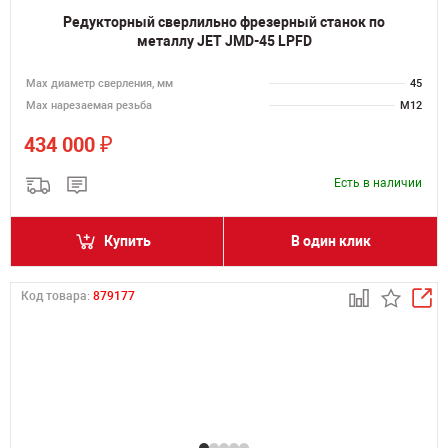
Редукторный сверлильно фрезерный станок по
металлу JET JMD-45 LPFD
Мах диаметр сверления, мм
45
Мах нарезаемая резьба
M12
₽
434 000
Есть в наличии
Купить
В один клик
Код товара:
879177