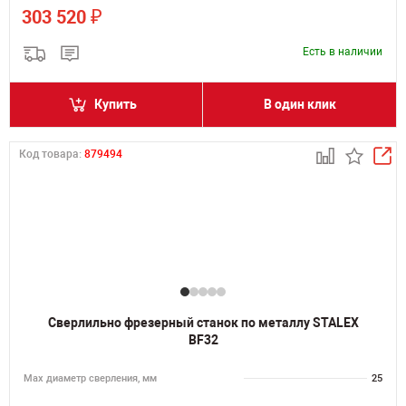
₽
303 520
Есть в наличии
Купить
В один клик
Код товара:
879494
Сверлильно фрезерный станок по металлу STALEX
BF32
Мах диаметр сверления, мм
25