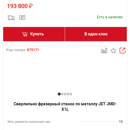
₽
193 800
Есть в наличии
Купить
В один клик
Код товара:
879171
Сверлильно фрезерный станок по металлу JET JMD-
X1L
Мах диаметр сверления, мм
13