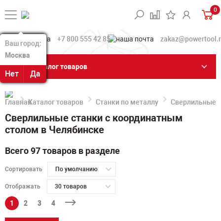
0
+7 800 555 42 85
zakaz@powertool.
Ваш город:
Ваш город:
Москва
Москва
Каталог товаров
Нет
Нет
Да
Да
Каталог товаров
Станки по металлу
Сверлильные с
Сверлильные станки с координатным
столом в Челябинске
Всего 97 товаров в разделе
Сортировать
По умолчанию
Отображать
30 товаров
1
2
3
4