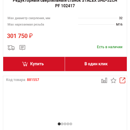
Редукторный сверлильный станок STALEX SHD-32CH
PF 102417
Мах диаметр сверления, мм
32
Мах нарезаемая резьба
M16
₽
301 750
Есть в наличии
Купить
В один клик
Код товара:
881557