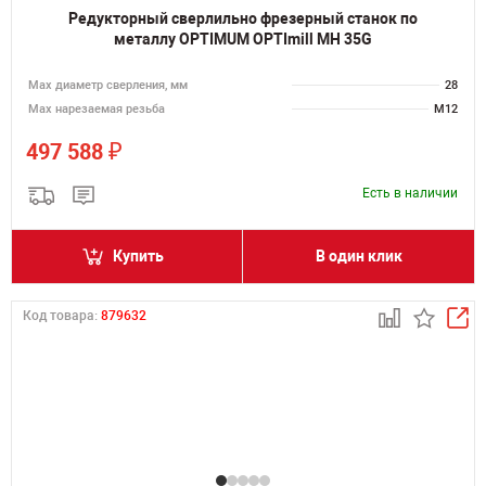
Редукторный сверлильно фрезерный станок по
металлу OPTIMUM OPTImill MH 35G
Мах диаметр сверления, мм
28
Мах нарезаемая резьба
M12
₽
497 588
Есть в наличии
Купить
В один клик
Код товара:
879632