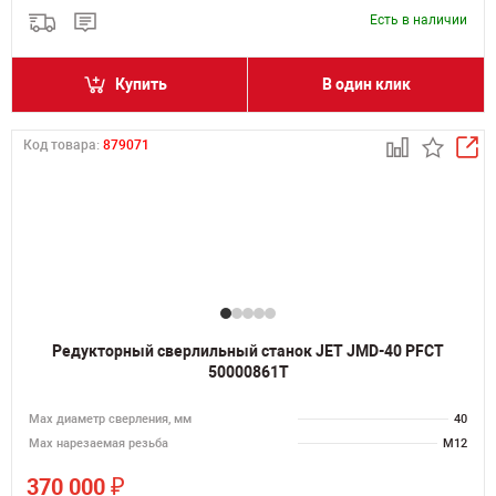
Есть в наличии
Купить
В один клик
Код товара:
879071
Редукторный сверлильный станок JET JMD-40 PFCT
50000861T
Мах диаметр сверления, мм
40
Мах нарезаемая резьба
M12
₽
370 000