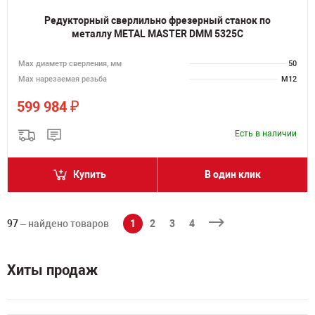
Редукторный сверлильно фрезерный станок по
металлу METAL MASTER DMM 5325C
Мах диаметр сверления, мм
50
Мах нарезаемая резьба
M12
₽
599 984
Есть в наличии
Купить
В один клик
97
– найдено товаров
1
2
3
4
Хиты продаж