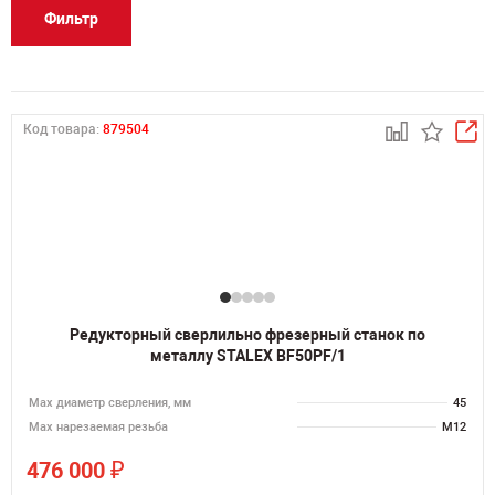
Фильтр
Код товара:
879504
Редукторный сверлильно фрезерный станок по
металлу STALEX BF50PF/1
Мах диаметр сверления, мм
45
Мах нарезаемая резьба
M12
₽
476 000