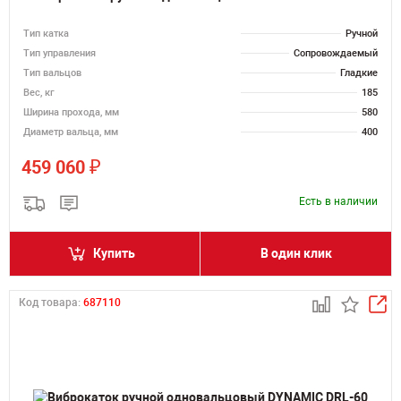
Тип катка
Ручной
Тип управления
Сопровождаемый
Тип вальцов
Гладкие
Вес, кг
185
Ширина прохода, мм
580
Диаметр вальца, мм
400
₽
459 060
Есть в наличии
Купить
В один клик
Код товара:
687110