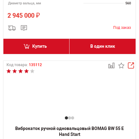
Диаметр вальца, мм
560
₽
2 945 000
Купить
В один клик
Код товара:
135112
Виброкаток ручной одновальцовый BOMAG BW 55 E
Hand Start