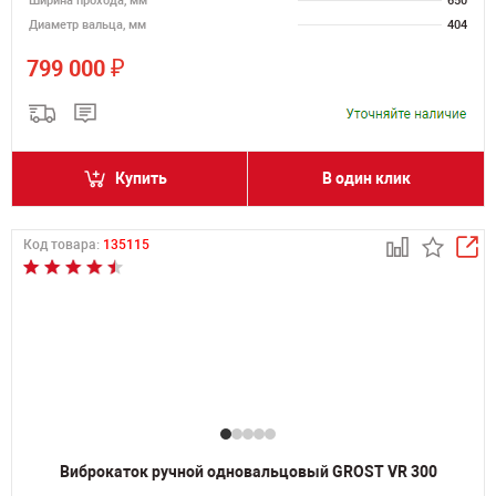
Ширина прохода, мм
650
Диаметр вальца, мм
404
₽
799 000
Купить
В один клик
Код товара:
135115
Виброкаток ручной одновальцовый GROST VR 300