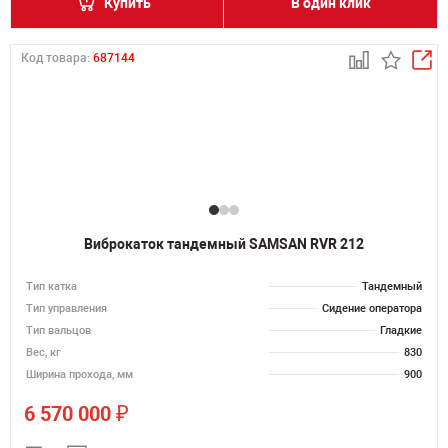
Купить
В один клик
Код товара:
687144
Виброкаток тандемный SAMSAN RVR 212
Тип катка
Тандемный
Тип управления
Сидение оператора
Тип вальцов
Гладкие
Вес, кг
830
Ширина прохода, мм
900
₽
6 570 000