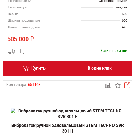
Тип управления
Сопровождаемый
Тип вальцов
Гладкие
Вес, кг
550
Ширина прохода, мм
600
Диаметр вальца, мм
425
₽
505 000
Есть в наличии
Купить
В один клик
Код товара:
651163
Виброкаток ручной одновальцовый STEM TECHNO SVR
301 H