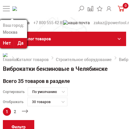
0
+7 800 555 42 85
zakaz@powertool.
Ваш город:
Ваш город:
Москва
Москва
Каталог товаров
Нет
Нет
Да
Да
Каталог товаров
Строительное оборудование
Вибр
Виброкатки бензиновые в Челябинске
Всего 35 товаров в разделе
Сортировать
По умолчанию
Отображать
30 товаров
1
2
Фильтр