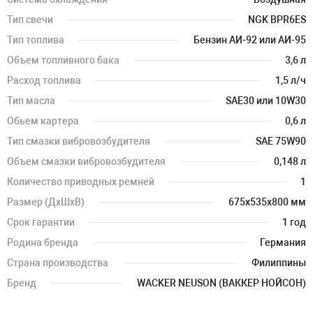
Тип свечи
NGK BPR6ES
Тип топлива
Бензин АИ-92 или АИ-95
Объем топливного бака
3,6 л
Расход топлива
1,5 л/ч
Тип масла
SAE30 или 10W30
Обьем картера
0,6 л
Тип смазки вибровозбудителя
SAE 75W90
Объем смазки вибровозбудителя
0,148 л
Количество приводных ремней
1
Размер (ДхШхВ)
675x535x800 мм
Срок гарантии
1 год
Родина бренда
Германия
Страна производства
Филиппины
Бренд
WACKER NEUSON (ВАККЕР НОЙСОН)