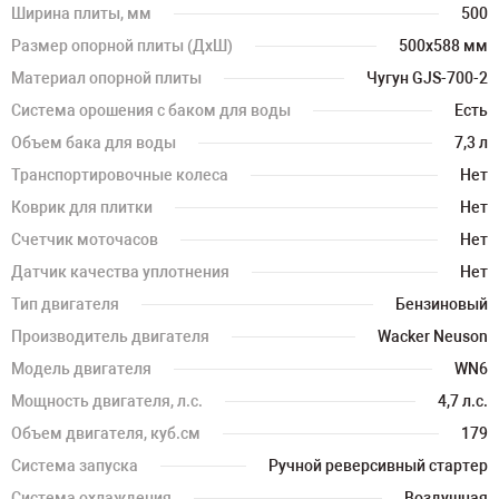
Ширина плиты, мм
500
Размер опорной плиты (ДхШ)
500x588 мм
Материал опорной плиты
Чугун GJS-700-2
Система орошения с баком для воды
Есть
Объем бака для воды
7,3 л
Транспортировочные колеса
Нет
Коврик для плитки
Нет
Счетчик моточасов
Нет
Датчик качества уплотнения
Нет
Тип двигателя
Бензиновый
Производитель двигателя
Wacker Neuson
Модель двигателя
WN6
Мощность двигателя, л.с.
4,7 л.с.
Объем двигателя, куб.см
179
Система запуска
Ручной реверсивный стартер
Система охлаждения
Воздушная