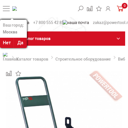
0
+7 800 555 42 85
zakaz@powertool.
Ваш город:
Ваш город:
Москва
Москва
Каталог товаров
Нет
Нет
Да
Да
Каталог товаров
Строительное оборудование
Вибр