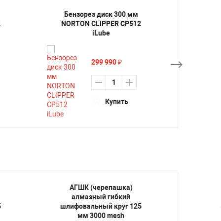
Бензорез диск 300 мм
Бенз
2
NORTON CLIPPER CP512
HI
iLube
299 990
₽
Купить
АГШК (черепашка)
АГ
алмазный гибкий
ал
5
шлифовальный круг 125
шлифо
мм 3000 mesh