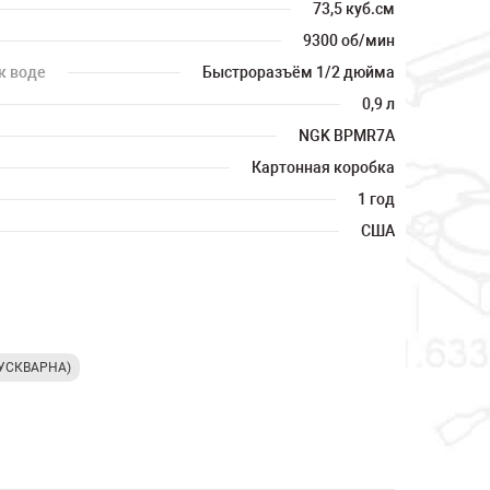
73,5 куб.см
9300 об/мин
к воде
Быстроразъём 1/2 дюйма
0,9 л
NGK BPMR7A
Картонная коробка
1 год
США
ХУСКВАРНА)