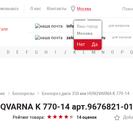
амовывоз
О нас
Контакты
Москва
info@powertool.ru
Ваш город:
для вопросов
Москва
zakaz@powertool.ru
для заказов
Нет
Да
D
E
F
G
H
I
J
K
L
M
N
O
P
Q
ние
Бензорезы
Бензорез диск 350 мм HUSQVARNA K 770-14
QVARNA K 770-14 арт.9676821-0
Рейтинг товара:
14 оценок
Доба