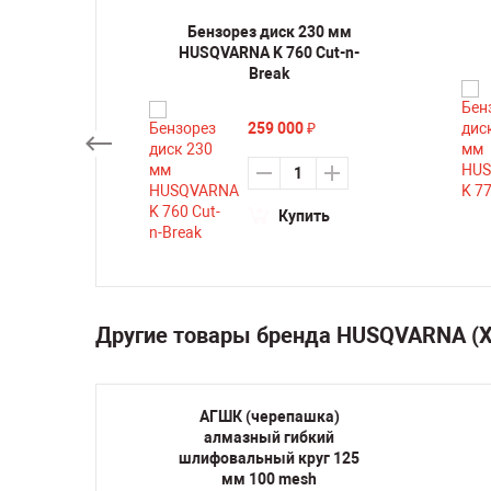
50 мм
Бензорез диск 230 мм
735
HUSQVARNA K 760 Cut-n-
Break
259 000
₽
ть
Купить
Другие товары бренда HUSQVARNA 
овых
АГШК (черепашка)
VARNA
алмазный гибкий
шлифовальный круг 125
мм 100 mesh