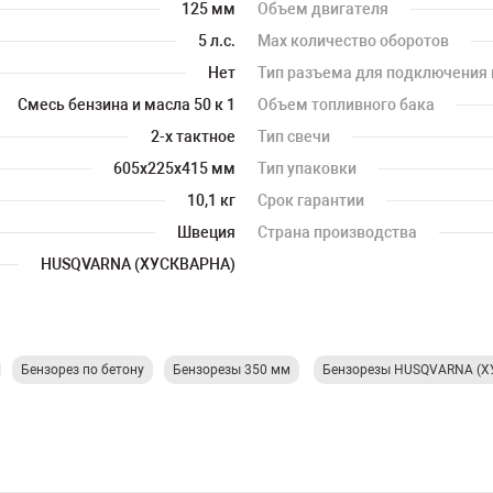
125 мм
Объем двигателя
5 л.с.
Мах количество оборотов
Нет
Тип разъема для подключения 
Смесь бензина и масла 50 к 1
Объем топливного бака
2-х тактное
Тип свечи
605х225х415 мм
Тип упаковки
10,1 кг
Срок гарантии
Швеция
Страна производства
HUSQVARNA (ХУСКВАРНА)
Бензорез по бетону
Бензорезы 350 мм
Бензорезы HUSQVARNA (