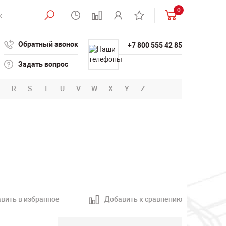
0
Обратный звонок
+7 800 555 42 85
Задать вопрос
R
S
T
U
V
W
X
Y
Z
1
вить в избранное
Добавить к сравнению