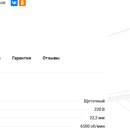
ся:
а
Гарантия
Отзывы
Щеточный
220 В
22,2 мм
6500 об/мин