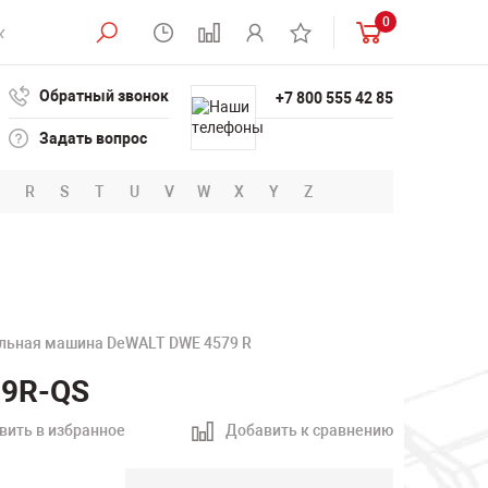
0
Обратный звонок
+7 800 555 42 85
Задать вопрос
R
S
T
U
V
W
X
Y
Z
льная машина DeWALT DWE 4579 R
79R-QS
вить в избранное
Добавить к сравнению