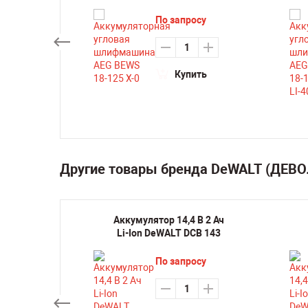
L
По запросу
су
Купить
ть
Другие товары бренда DeWALT (ДЕВО
кая
Аккумулятор 14,4 В 2 Ач
оронка
Li-Ion DeWALT DCB 143
37 мм
21L
По запросу