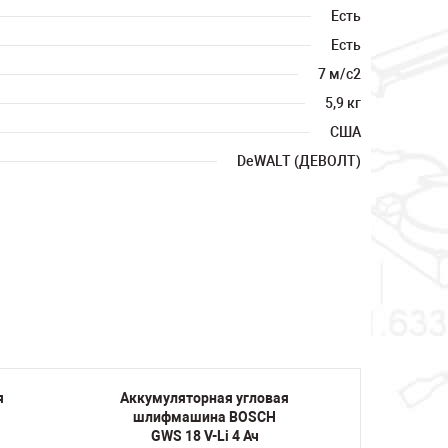
Есть
Есть
7 м/с2
5,9 кг
США
DeWALT (ДЕВОЛТ)
я
Аккумуляторная угловая
Аккум
шлифмашина BOSCH
шли
GWS 18 V-Li 4 Ач
G