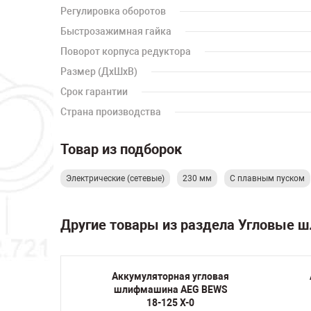
Регулировка оборотов
Быстрозажимная гайка
Поворот корпуса редуктора
Размер (ДхШхВ)
Срок гарантии
Страна производства
Товар из подборок
Электрические (сетевые)
230 мм
С плавным пуском
Другие товары из раздела Угловые
гловая
Аккумуляторная угловая
а
шлифмашина AEG BEWS
 CAG-
18-125 X-0