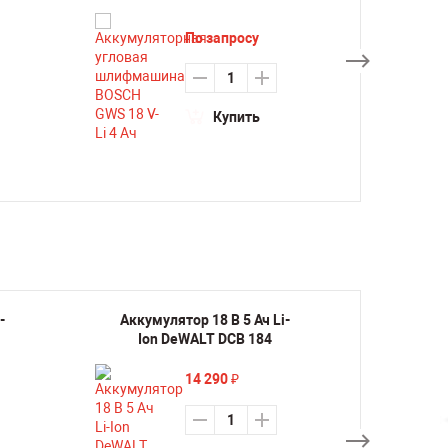
По запросу
Купить
-
Аккумулятор 18 В 5 Ач Li-
Аккум
Ion DeWALT DCB 184
шли
14 290
₽