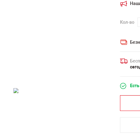
Наш
Кол-во
Безн
Бесп
сего
Есть