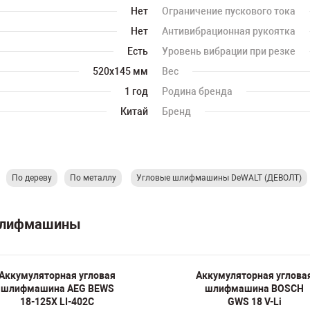
Нет
Ограничение пускового тока
Нет
Антивибрационная рукоятка
Есть
Уровень вибрации при резке
520х145 мм
Вес
1 год
Родина бренда
Китай
Бренд
По дереву
По металлу
Угловые шлифмашины DeWALT (ДЕВОЛТ)
 шлифмашины
Аккумуляторная угловая
Аккумуляторная углова
шлифмашина AEG BEWS
шлифмашина BOSCH
18-125Х LI-402C
GWS 18 V-Li