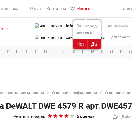
амовывоз
О нас
Контакты
Москва
info@powertool.ru
Ваш город:
для вопросов
Москва
zakaz@powertool.ru
для заказов
Нет
Да
D
E
F
G
H
I
J
K
L
M
N
O
P
Q
лифовальные машины
Угловые шлифмашины
Углошлифова
 DeWALT DWE 4579 R арт.DWE45
Рейтинг товара:
5 оценок
Доба