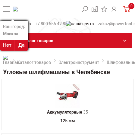
0
+7 800 555 42 85
zakaz@powertool.
Ваш город:
Ваш город:
Москва
Москва
Каталог товаров
Нет
Нет
Да
Да
Каталог товаров
Электроинструмент
Шлифовальн
Угловые шлифмашины в Челябинске
Аккумуляторные
35
125 мм