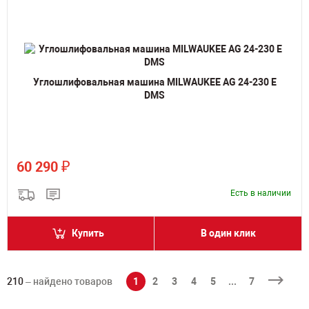
Углошлифовальная машина MILWAUKEE AG 24-230 E
DMS
₽
60 290
Есть в наличии
Купить
В один клик
210
– найдено товаров
1
2
3
4
5
...
7