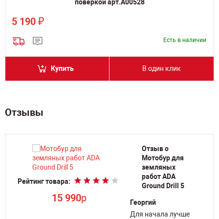
поверкой арт.А00528
₽
5 190
Есть в наличии
Купить
В один клик
Отзывы
Отзыв о
Мотобур для
земляных
работ ADA
Рейтинг товара:
Ре
Ground Drill 5
ой
15 990
p
Георгий
Для начала лучше