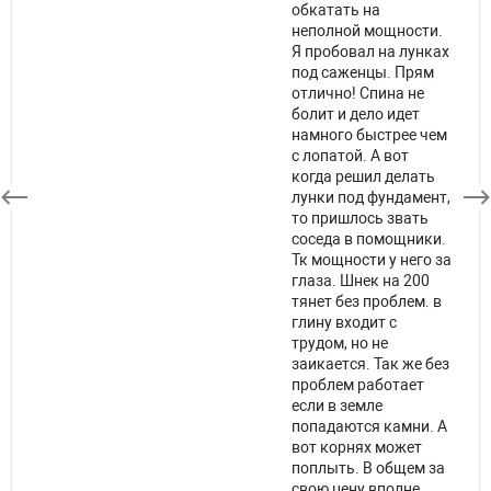
обкатать на
неполной мощности.
ов
Я пробовал на лунках
под саженцы. Прям
 и
отлично! Спина не
й
болит и дело идет
намного быстрее чем
К
с лопатой. А вот
когда решил делать
лунки под фундамент,
то пришлось звать
соседа в помощники.
Тк мощности у него за
глаза. Шнек на 200
тянет без проблем. в
глину входит с
трудом, но не
заикается. Так же без
проблем работает
если в земле
попадаются камни. А
вот корнях может
поплыть. В общем за
свою цену вполне