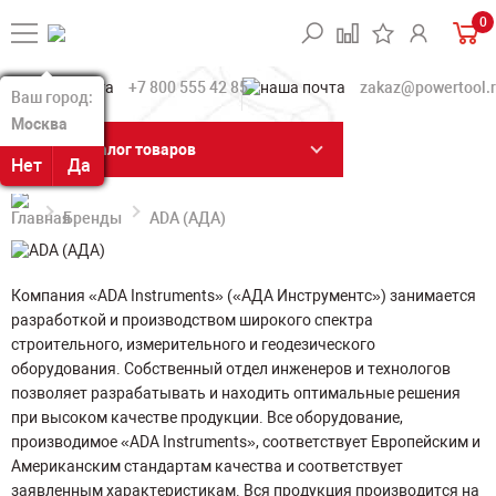
0
+7 800 555 42 85
zakaz@powertool.
Ваш город:
Ваш город:
Москва
Москва
Каталог товаров
Нет
Нет
Да
Да
Бренды
ADA (АДА)
Компания «ADA Instruments» («АДА Инструментс») занимается
разработкой и производством широкого спектра
строительного, измерительного и геодезического
оборудования. Собственный отдел инженеров и технологов
позволяет разрабатывать и находить оптимальные решения
при высоком качестве продукции. Все оборудование,
производимое «ADA Instruments», соответствует Европейским и
Американским стандартам качества и соответствует
заявленным характеристикам. Вся продукция производится на