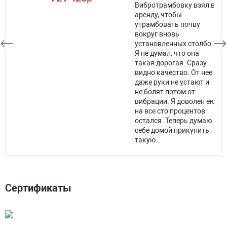
Вибротрамбовку взял в
аренду, чтобы
утрамбовать почву
али
вокруг вновь
й
установленных столбов.
цену
Я не думал, что она
Но
такая дорогая. Сразу
.
видно качество. От нее
е
даже руки не устают и
и.
не болят потом от
вибрации. Я доволен ею
на все сто процентов
остался. Теперь думаю и
себе домой прикупить
такую.
Сертификаты