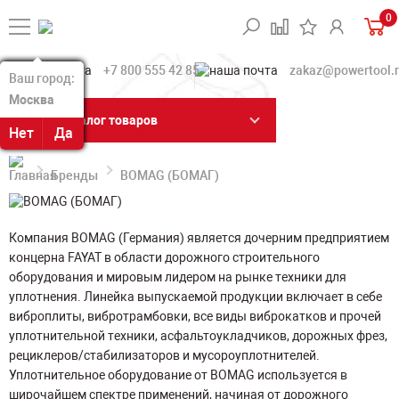
0
+7 800 555 42 85
zakaz@powertool.
Ваш город:
Ваш город:
Москва
Москва
Каталог товаров
Нет
Нет
Да
Да
Бренды
BOMAG (БОМАГ)
Компания BOMAG (Германия) является дочерним предприятием
концерна FAYAT в области дорожного строительного
оборудования и мировым лидером на рынке техники для
уплотнения. Линейка выпускаемой продукции включает в себе
виброплиты, вибротрамбовки, все виды виброкатков и прочей
уплотнительной техники, асфальтоукладчиков, дорожных фрез,
рециклеров/стабилизаторов и мусороуплотнителей.
Уплотнительное оборудование от BOMAG используется в
широчайшем спектре применений, начиная от дорожного