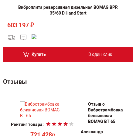
Виброплита реверсивная дизельная BOMAG BPR
35/60 D Hand Start
₽
603 197
Купить
В один клик
Отзывы
Отзыв о
Вибротрамбовка
бензиновая
й
BOMAG BT 65
Рейтинг товара:
Ре
Александр
721 428
p