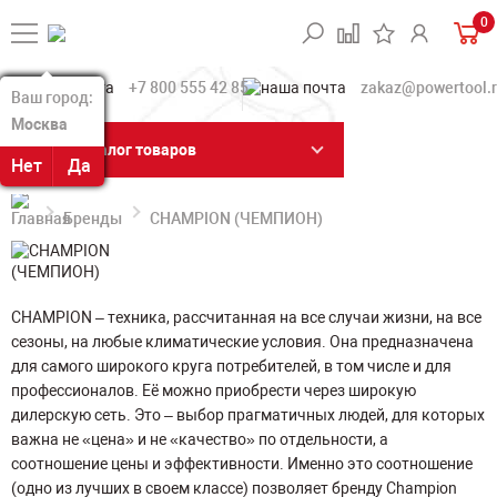
0
+7 800 555 42 85
zakaz@powertool.
Ваш город:
Ваш город:
Москва
Москва
Каталог товаров
Нет
Нет
Да
Да
Бренды
CHAMPION (ЧЕМПИОН)
CHAMPION – техника, рассчитанная на все случаи жизни, на все
сезоны, на любые климатические условия. Она предназначена
для самого широкого круга потребителей, в том числе и для
профессионалов. Её можно приобрести через широкую
дилерскую сеть. Это – выбор прагматичных людей, для которых
важна не «цена» и не «качество» по отдельности, а
соотношение цены и эффективности. Именно это соотношение
(одно из лучших в своем классе) позволяет бренду Champion