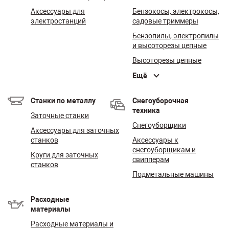
Аксессуары для
Бензокосы, электрокосы,
электростанций
садовые триммеры
Бензопилы, электропилы
и высоторезы цепные
Высоторезы цепные
Ещё
Станки по металлу
Снегоуборочная
техника
Заточные станки
Снегоуборщики
Аксессуары для заточных
станков
Аксессуары к
снегоуборщикам и
Круги для заточных
свипперам
станков
Подметальные машины
Расходные
материалы
Расходные материалы и