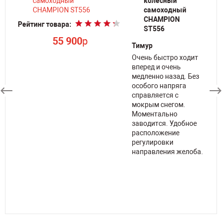
колесный
самоходный
Ре
CHAMPION
Рейтинг товара:
ST556
55 900
p
Тимур
Очень быстро ходит
но
вперед и очень
медленно назад. Без
як
особого напряга
справляется с
мокрым снегом.
е
Моментально
заводится. Удобное
расположение
регулировки
ти
направления желоба.
чку
о.
я