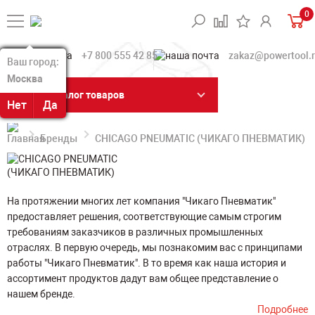
0
+7 800 555 42 85
zakaz@powertool.
Ваш город:
Ваш город:
Москва
Москва
Каталог товаров
Нет
Нет
Да
Да
Бренды
CHICAGO PNEUMATIC (ЧИКАГО ПНЕВМАТИК)
На протяжении многих лет компания "Чикаго Пневматик"
предоставляет решения, соответствующие самым строгим
требованиям заказчиков в различных промышленных
отраслях. В первую очередь, мы познакомим вас с принципами
работы "Чикаго Пневматик". В то время как наша история и
ассортимент продуктов дадут вам общее представление о
нашем бренде.
Подробнее