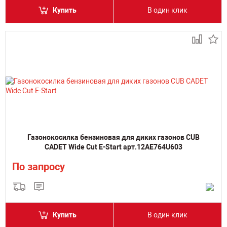
Купить
В один клик
Газонокосилка бензиновая для диких газонов CUB
CADET Wide Cut E-Start арт.12AE764U603
По запросу
Купить
В один клик