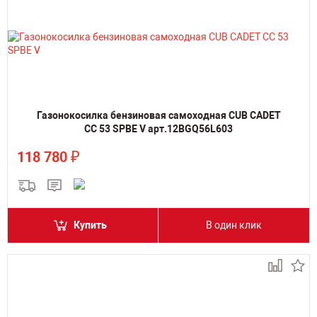
Газонокосилка бензиновая самоходная CUB CADET
CC 53 SPBE V арт.12BGQ56L603
₽
118 780
Купить
В один клик