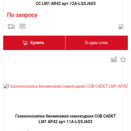
CC LM1 AR42 арт.12A-LQSJ603
По запросу
Купить
В один клик
Газонокосилка бензиновая самоходная CUB CADET
LM1 AP42 арт.11A-LQSJ603