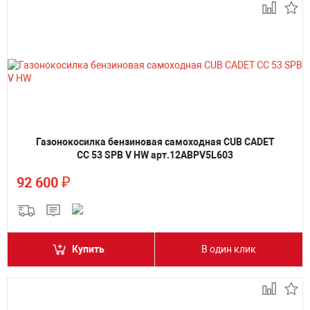
Газонокосилка бензиновая самоходная CUB CADET
CC 53 SPB V HW арт.12ABPV5L603
₽
92 600
Купить
В один клик