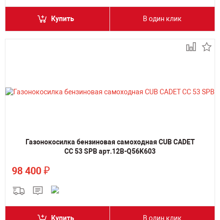
Купить
В один клик
Газонокосилка бензиновая самоходная CUB CADET
CC 53 SPB арт.12B-Q56K603
₽
98 400
Купить
В один клик