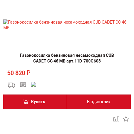
Газонокосилка бензиновая несамоходная CUB
CADET CC 46 MB арт.11D-700G603
₽
50 820
Купить
В один клик