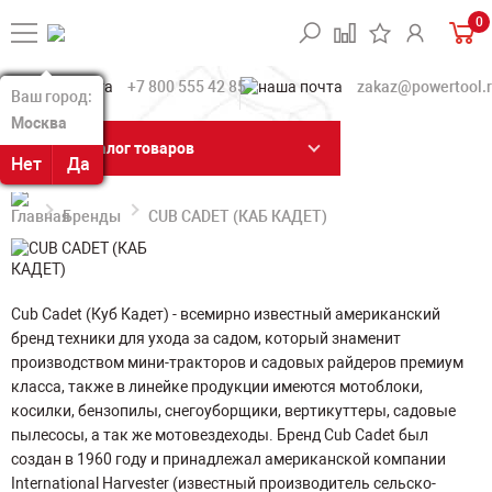
0
+7 800 555 42 85
zakaz@powertool.
Ваш город:
Ваш город:
Москва
Москва
Каталог товаров
Нет
Нет
Да
Да
Бренды
CUB CADET (КАБ КАДЕТ)
Cub Cadet (Куб Кадет) - всемирно известный американский
бренд техники для ухода за садом, который знаменит
производством мини-тракторов и садовых райдеров премиум
класса, также в линейке продукции имеются мотоблоки,
косилки, бензопилы, снегоуборщики, вертикуттеры, садовые
пылесосы, а так же мотовездеходы. Бренд Cub Cadet был
создан в 1960 году и принадлежал американской компании
International Harvester (известный производитель сельско-