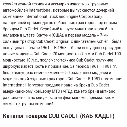
хозяйственной техники и всемирно известных грузовых
автомобилей International, которые выпускаются дочерней
компанией International Truck and Engine Corporation),
наладившей производство небольших тракторов под новым
брендом Cub Cadet. Серийный выпуск минитракторов был
налажен в штате Кентуки (США), а первая модель – 7-ми
сильный трактор Cub Cadet Original с двигателем Kohler – была
выпущена в начале 1961 г. В 1963 г. были выпущены сразу две
новые модели – Cub Cadet 70 мощностью 7 л.с. и Cub Cadet 100
мощностью 10 л.с., после чего техника Cub Cadet получила
широкую известность и признание. За период 1961 – 1981 гг.
было выпущено немногим менее 50 различных моделей и
модификаций садовых тракторов Cub Cadet. В 1981 г. компания
International Harvester продала права на бренд Cub Cadet
американскому концерну MTD (МТД), где это бренд активно
развивается и по сей день, став флагманом в премиальном
сегменте группы компаний.
Каталог товаров CUB CADET (КАБ КАДЕТ)