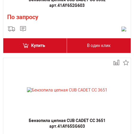
арт.41AY652G603
По запросу
Купить
В один клик
Бензопила цепная CUB CADET CC 3651
арт.41AY65SG603