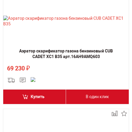
Аэратор скарификатор газона бензиновый CUB
CADET XC1 B35 арт.16AH9AMQ603
₽
69 230
Купить
В один клик