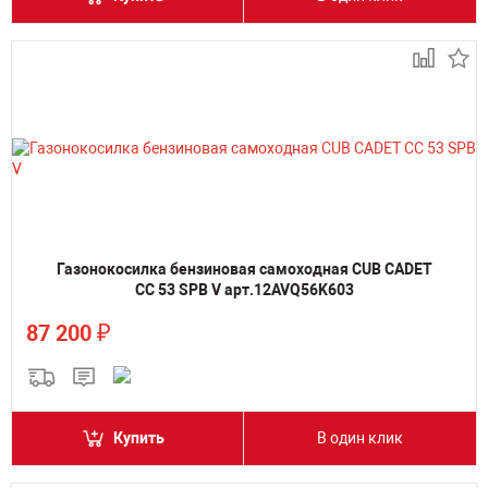
Газонокосилка бензиновая самоходная CUB CADET
CC 53 SPB V арт.12AVQ56K603
₽
87 200
Купить
В один клик