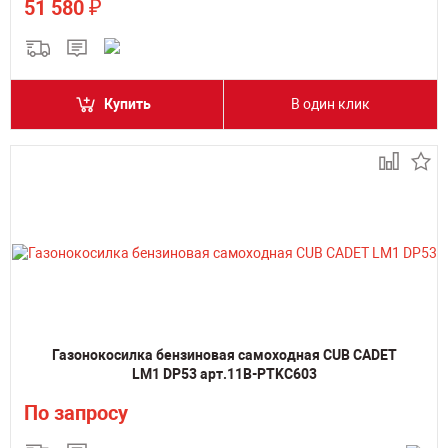
₽
51 580
Купить
В один клик
Газонокосилка бензиновая самоходная CUB CADET
LM1 DP53 арт.11B-PTKC603
По запросу