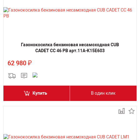
Газонокосилка бензиновая несамоходная CUB
CADET CC 46 PB арт.11A-K15E603
₽
62 980
Купить
В один клик