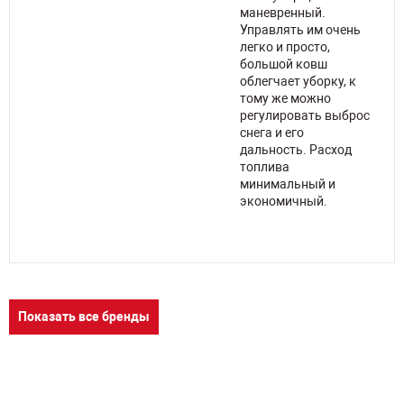
маневренный.
Управлять им очень
легко и просто,
на
большой ковш
,
облегчает уборку, к
тому же можно
но
регулировать выброс
.
снега и его
дальность. Расход
топлива
минимальный и
экономичный.
Показать все бренды