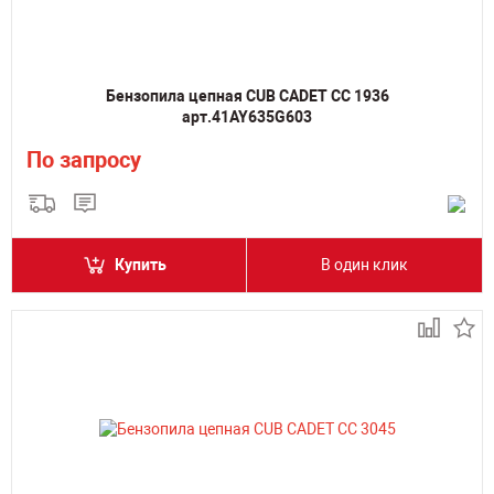
Бензопила цепная CUB CADET CC 1936
арт.41AY635G603
По запросу
Купить
В один клик