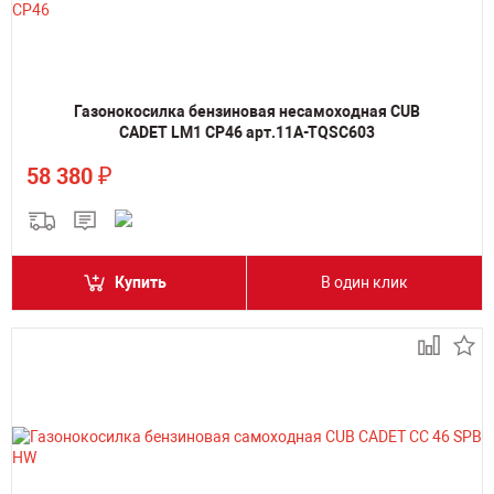
Газонокосилка бензиновая несамоходная CUB
CADET LM1 CP46 арт.11A-TQSC603
₽
58 380
Купить
В один клик