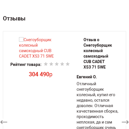
Отзывы
Отзыв о
Снегоуборщик
колесный
самоходный
CUB CADET
Рейтинг товара:
Ре
XS3 71 SWE
304 490
p
Евгений О.
га
Отличный
снегоуборщик
колесный, купил его
недавно, остался
доволен. Отличная
уже
качественная сборка,
проходимость
неплохая, да и сам
снегоуборщик очень