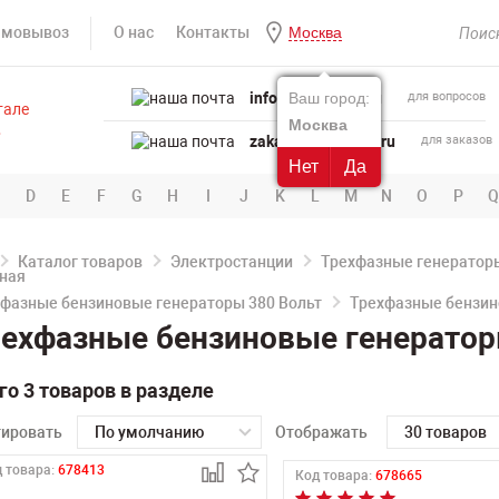
амовывоз
О нас
Контакты
Москва
info@powertool.ru
Ваш город:
для вопросов
Москва
zakaz@powertool.ru
для заказов
Нет
Да
D
E
F
G
H
I
J
K
L
M
N
O
P
Q
Каталог товаров
Электростанции
Трехфазные генераторы
фазные бензиновые генераторы 380 Вольт
Трехфазные бензин
ехфазные бензиновые генератор
го 3 товаров в разделе
тировать
По умолчанию
Отображать
30 товаров
 товара:
678413
Код товара:
678665