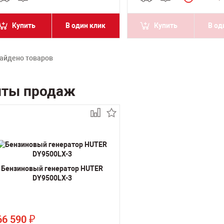
Купить
В один клик
Купить
В од
айдено товаров
иты продаж
Бензиновый генератор HUTER
DY9500LX-3
66 590
₽