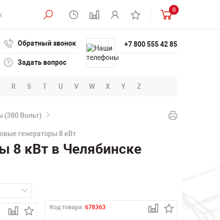
0
Обратный звонок
+7 800 555 42 85
Задать вопрос
R
S
T
U
V
W
X
Y
Z
 (380 Вольт)
овые генераторы 8 кВт
ы 8 кВт в Челябинске
Код товара:
678363