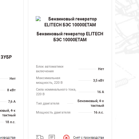
Бензиновый генератор ELITECH
БЭС 10000ЕТАМ
 ЗУБР
Блок автоматики
Нет
включения
Максимальная
Нет
3,5 кВт
мощность, 220 В
Сила номинального тока,
8 кВт
16 А
220 В
Бензиновый, 4-х
7,6 А
Тип двигателя
тактный
овый, 4-х
Мощность двигателя
16 л.с.
тактный
18 л.с.