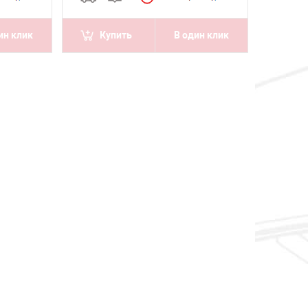
ин клик
Купить
В один клик