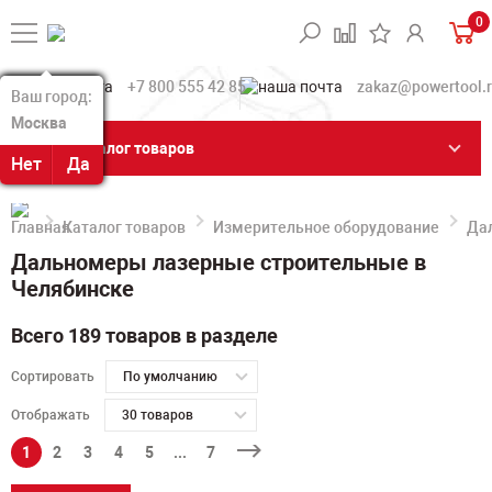
0
+7 800 555 42 85
zakaz@powertool.
Ваш город:
Ваш город:
Москва
Москва
Каталог товаров
Нет
Нет
Да
Да
Каталог товаров
Измерительное оборудование
Да
Дальномеры лазерные строительные в
Челябинске
Всего 189 товаров в разделе
Сортировать
По умолчанию
Отображать
30 товаров
1
2
3
4
5
...
7