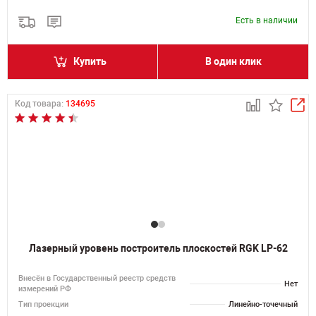
Есть в наличии
Купить
В один клик
Код товара:
134695
Лазерный уровень построитель плоскостей RGK LP-62
Внесён в Государственный реестр средств
Нет
измерений РФ
Тип проекции
Линейно-точечный