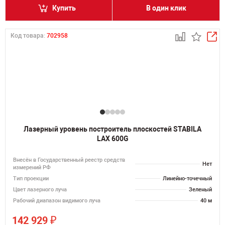
Купить
В один клик
Код товара:
702958
Лазерный уровень построитель плоскостей STABILA
LAX 600G
Внесён в Государственный реестр средств
Нет
измерений РФ
Тип проекции
Линейно-точечный
Цвет лазерного луча
Зеленый
Рабочий диапазон видимого луча
40 м
₽
142 929