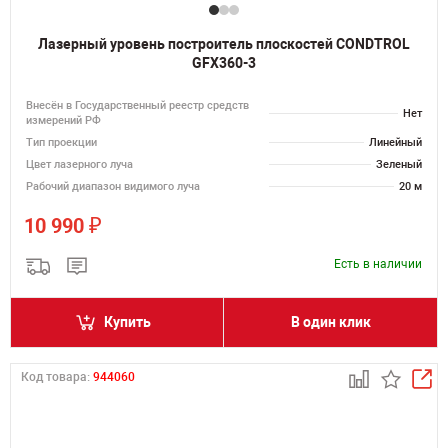
Лазерный уровень построитель плоскостей CONDTROL
GFX360-3
Внесён в Государственный реестр средств
Нет
измерений РФ
Тип проекции
Линейный
Цвет лазерного луча
Зеленый
Рабочий диапазон видимого луча
20 м
₽
10 990
Есть в наличии
Купить
В один клик
Код товара:
944060