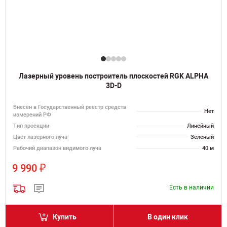
Лазерный уровень построитель плоскостей RGK ALPHA
3D-D
Внесён в Государственный реестр средств
Нет
измерений РФ
Тип проекции
Линейный
Цвет лазерного луча
Зеленый
Рабочий диапазон видимого луча
40 м
₽
9 990
Есть в наличии
Купить
В один клик