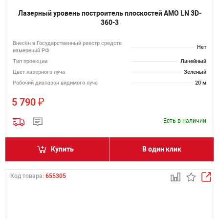
Лазерный уровень построитель плоскостей AMO LN 3D-
360-3
Внесён в Государственный реестр средств
Нет
измерений РФ
Тип проекции
Линейный
Цвет лазерного луча
Зеленый
Рабочий диапазон видимого луча
20 м
₽
5 790
Есть в наличии
Купить
В один клик
Код товара:
655305