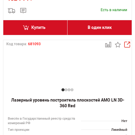
Есть в наличии
Купить
В один клик
Код товара:
681093
Лазерный уровень построитель плоскостей AMO LN 3D-
360 Red
Внесён в Государственный реестр средств
Нет
измерений РФ
Тип проекции
Линейный