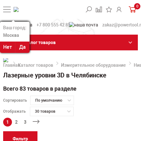
0
+7 800 555 42 85
zakaz@powertool.
Ваш город:
Ваш город:
Москва
Москва
Каталог товаров
Нет
Нет
Да
Да
Каталог товаров
Измерительное оборудование
Ни
Лазерные уровни 3D в Челябинске
Всего 83 товаров в разделе
Сортировать
По умолчанию
Отображать
30 товаров
1
2
3
Фильтр