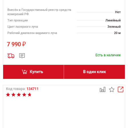
Внесён в Государственный реестр средств
Нет
измерений РФ
Тип проекции
Линейный
Цвет лазерного луча
Зеленый
Рабочий диапазон видимого луча
20 м
₽
7 990
Есть в наличии
Купить
В один клик
Код товара:
134711