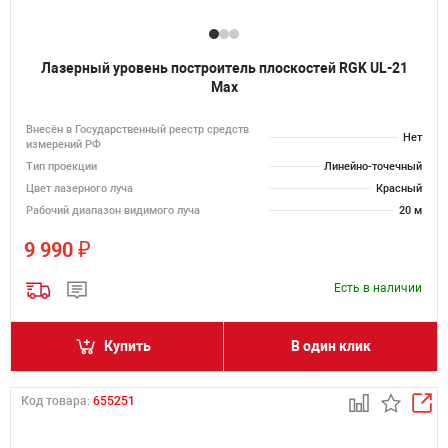
Лазерный уровень построитель плоскостей RGK UL-21
Max
Внесён в Государственный реестр средств
Нет
измерений РФ
Тип проекции
Линейно-точечный
Цвет лазерного луча
Красный
Рабочий диапазон видимого луча
20 м
₽
9 990
Есть в наличии
Купить
В один клик
Код товара:
655251