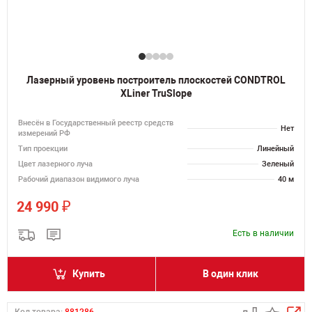
Лазерный уровень построитель плоскостей CONDTROL
XLiner TruSlope
Внесён в Государственный реестр средств
Нет
измерений РФ
Тип проекции
Линейный
Цвет лазерного луча
Зеленый
Рабочий диапазон видимого луча
40 м
₽
24 990
Есть в наличии
Купить
В один клик