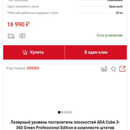
Тип проекции
Линейный
Цвет лазерного луча
Красный
Рабочий диапазон видимого луча
20 м
₽
16 990
Есть в наличии
Купить
В один клик
Код товара:
655263
Лазерный уровень построитель плоскостей ADA Cube 3-
360 Green Professional Edition в комплекте штатив