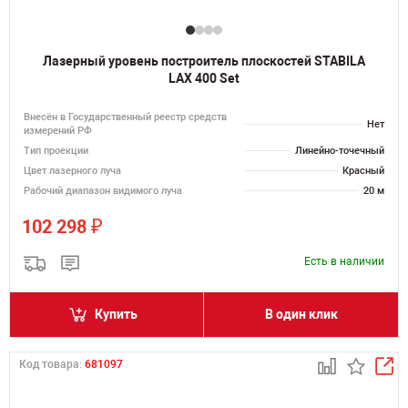
Лазерный уровень построитель плоскостей STABILA
LAX 400 Set
Внесён в Государственный реестр средств
Нет
измерений РФ
Тип проекции
Линейно-точечный
Цвет лазерного луча
Красный
Рабочий диапазон видимого луча
20 м
₽
102 298
Есть в наличии
Купить
В один клик
Код товара:
681097