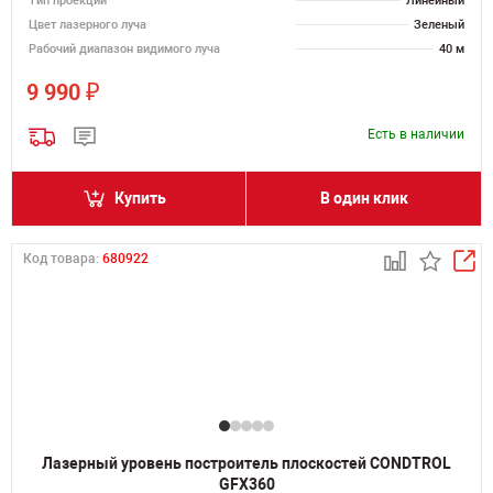
Тип проекции
Линейный
Цвет лазерного луча
Зеленый
Рабочий диапазон видимого луча
40 м
₽
9 990
Есть в наличии
Купить
В один клик
Код товара:
680922
Лазерный уровень построитель плоскостей CONDTROL
GFX360