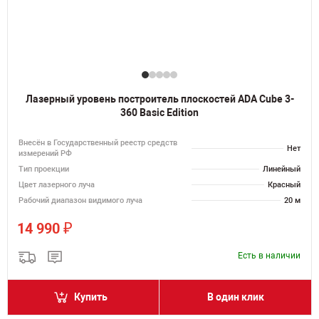
Лазерный уровень построитель плоскостей ADA Cube 3-
360 Basic Edition
Внесён в Государственный реестр средств
Нет
измерений РФ
Тип проекции
Линейный
Цвет лазерного луча
Красный
Рабочий диапазон видимого луча
20 м
₽
14 990
Есть в наличии
Купить
В один клик