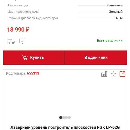
Тип проекции
Линейный
Цвет лазерного луча
Зеленый
Рабочий диапазон видимого луча
40 м
₽
18 990
Есть в наличии
Купить
В один клик
Код товара:
655313
Лазерный уровень построитель плоскостей RGK LP-62G