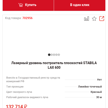
Купить
В один клик
Код товара:
702956
Лазерный уровень построитель плоскостей STABILA
LAX 600
Внесён в Государственный реестр средств
Нет
измерений РФ
Тип проекции
Линейно-точечный
Цвет лазерного луча
Красный
Рабочий диапазон видимого луча
30 м
₽
132 714