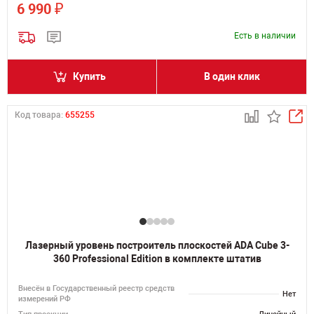
₽
6 990
Есть в наличии
Купить
В один клик
Код товара:
655255
Лазерный уровень построитель плоскостей ADA Cube 3-
360 Professional Edition в комплекте штатив
Внесён в Государственный реестр средств
Нет
измерений РФ