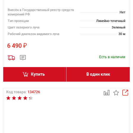
Внесён в Государственный реестр средств
Нет
измерений РФ
Тип проекции
Линейно-точечный
Цвет лазерного луча
Зеленый
Рабочий диапазон видимого луча
30 м
₽
6 490
Есть в наличии
Купить
В один клик
Код товара:
134726