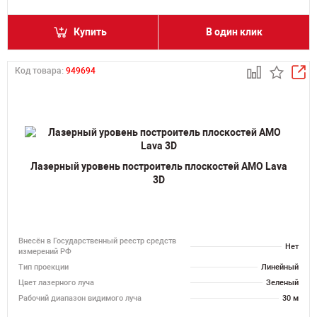
Купить
В один клик
Код товара:
949694
Лазерный уровень построитель плоскостей AMO Lava
3D
Внесён в Государственный реестр средств
Нет
измерений РФ
Тип проекции
Линейный
Цвет лазерного луча
Зеленый
Рабочий диапазон видимого луча
30 м