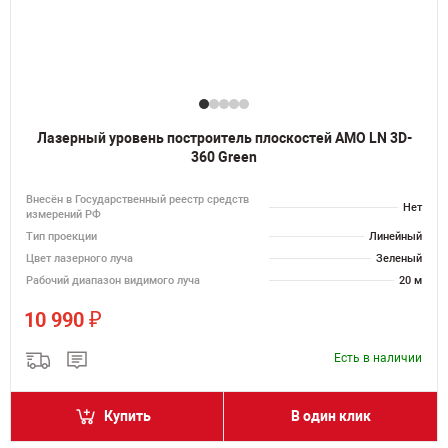
Лазерный уровень построитель плоскостей AMO LN 3D-
360 Green
Внесён в Государственный реестр средств
Нет
измерений РФ
Тип проекции
Линейный
Цвет лазерного луча
Зеленый
Рабочий диапазон видимого луча
20 м
₽
10 990
Есть в наличии
Купить
В один клик