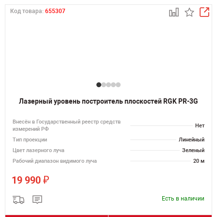
Код товара:
655307
Лазерный уровень построитель плоскостей RGK PR-3G
Внесён в Государственный реестр средств
Нет
измерений РФ
Тип проекции
Линейный
Цвет лазерного луча
Зеленый
Рабочий диапазон видимого луча
20 м
₽
19 990
Есть в наличии