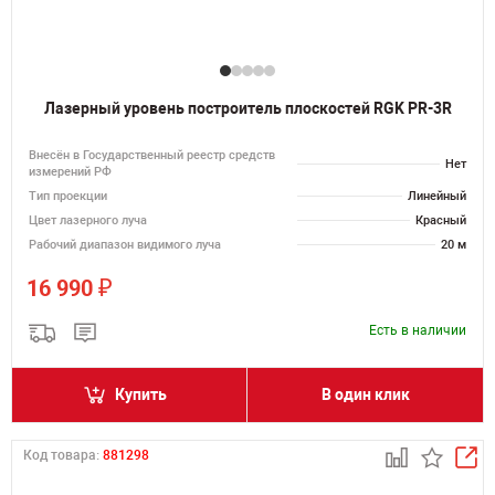
Лазерный уровень построитель плоскостей RGK PR-3R
Внесён в Государственный реестр средств
Нет
измерений РФ
Тип проекции
Линейный
Цвет лазерного луча
Красный
Рабочий диапазон видимого луча
20 м
₽
16 990
Есть в наличии
Купить
В один клик
Код товара:
881298