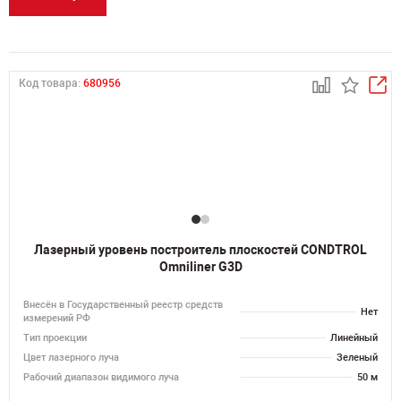
Код товара:
680956
Лазерный уровень построитель плоскостей CONDTROL
Omniliner G3D
Внесён в Государственный реестр средств
Нет
измерений РФ
Тип проекции
Линейный
Цвет лазерного луча
Зеленый
Рабочий диапазон видимого луча
50 м