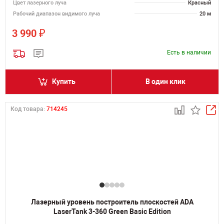
Цвет лазерного луча
Красный
Рабочий диапазон видимого луча
20 м
₽
3 990
Есть в наличии
Купить
В один клик
Код товара:
714245
Лазерный уровень построитель плоскостей ADA
LaserTank 3-360 Green Basic Edition