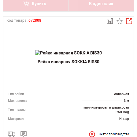
Купить
В один клик
Код товара:
672808
Рейка инварная SOKKIA BIS30
Тип рейки
Инварная
Мах высота
3 м
миллиметровая и штриховая
Тип шкалы
RAB-код
Материал
Инвар