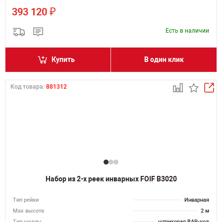
₽
393 120
Есть в наличии
Купить
В один клик
Код товара:
881312
Набор из 2-х реек инварных FOIF B3020
Тип рейки
Инварная
Мах высота
2 м
Тип шкалы
штриховая BAR-код