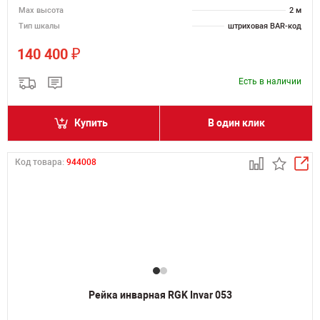
Мах высота
2 м
Тип шкалы
штриховая BAR-код
₽
140 400
Есть в наличии
Купить
В один клик
Код товара:
944008
Рейка инварная RGK Invar 053