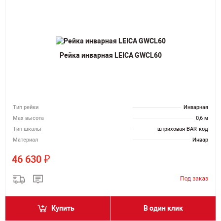
Рейка инварная LEICA GWCL60
Тип рейки
Инварная
Мах высота
0,6 м
Тип шкалы
штриховая BAR-код
Материал
Инвар
₽
46 630
Купить
В один клик