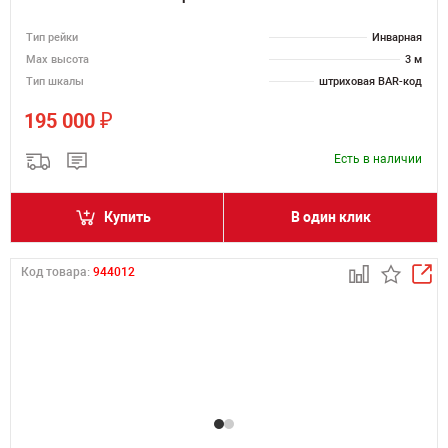
Тип рейки
Инварная
Мах высота
3 м
Тип шкалы
штриховая BAR-код
₽
195 000
Есть в наличии
Купить
В один клик
Код товара:
944012