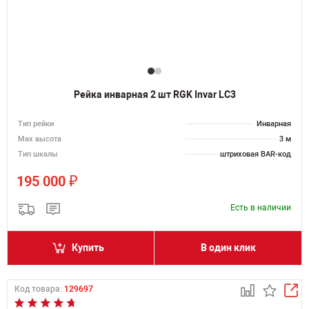
Рейка инварная 2 шт RGK Invar LC3
Тип рейки
Инварная
Мах высота
3 м
Тип шкалы
штриховая BAR-код
₽
195 000
Есть в наличии
Купить
В один клик
Код товара:
129697