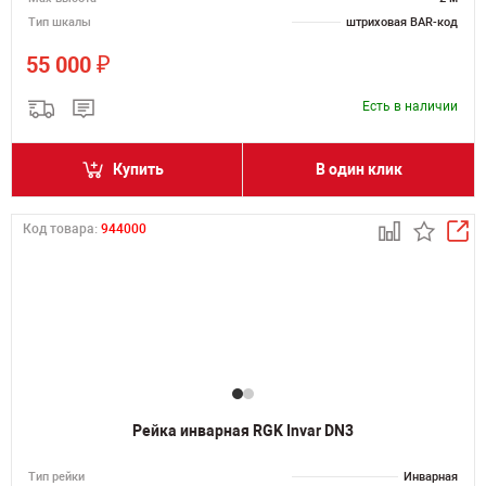
Тип шкалы
штриховая BAR-код
₽
55 000
Есть в наличии
Купить
В один клик
Код товара:
944000
Рейка инварная RGK Invar DN3
Тип рейки
Инварная