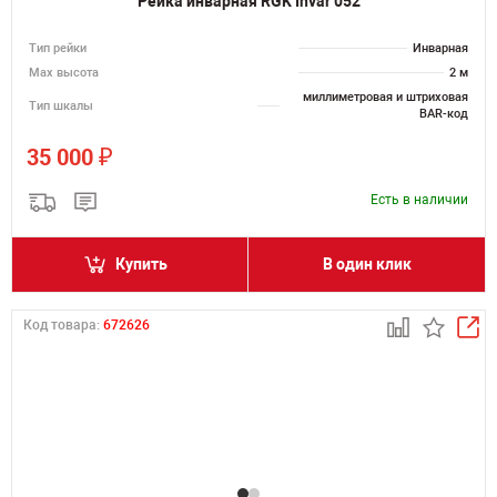
Рейка инварная RGK Invar 052
Тип рейки
Инварная
Мах высота
2 м
миллиметровая и штриховая
Тип шкалы
BAR-код
₽
35 000
Есть в наличии
Купить
В один клик
Код товара:
672626