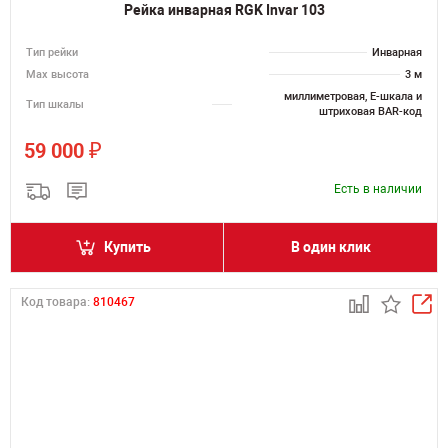
Рейка инварная RGK Invar 103
Тип рейки
Инварная
Мах высота
3 м
миллиметровая, E-шкала и
Тип шкалы
штриховая BAR-код
₽
59 000
Есть в наличии
Купить
В один клик
Код товара:
810467