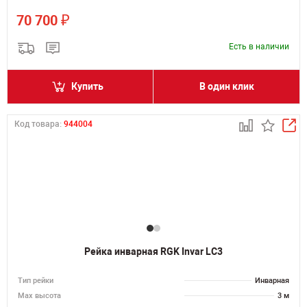
₽
70 700
Есть в наличии
Купить
В один клик
Код товара:
944004
Рейка инварная RGK Invar LC3
Тип рейки
Инварная
Мах высота
3 м