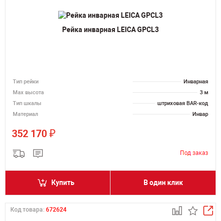
Рейка инварная LEICA GPCL3
Тип рейки
Инварная
Мах высота
3 м
Тип шкалы
штриховая BAR-код
Материал
Инвар
₽
352 170
Купить
В один клик
Код товара:
672624