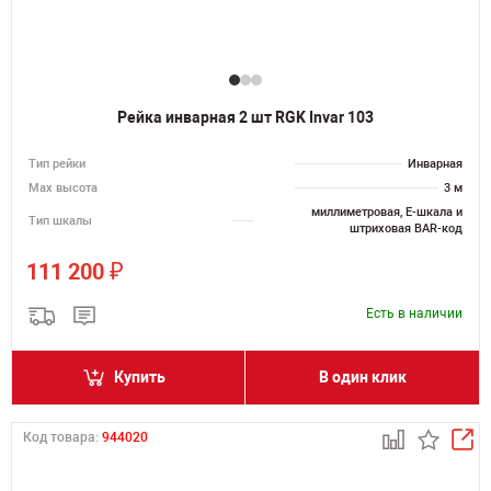
Рейка инварная 2 шт RGK Invar 103
Тип рейки
Инварная
Мах высота
3 м
миллиметровая, E-шкала и
Тип шкалы
штриховая BAR-код
₽
111 200
Есть в наличии
Купить
В один клик
Код товара:
944020