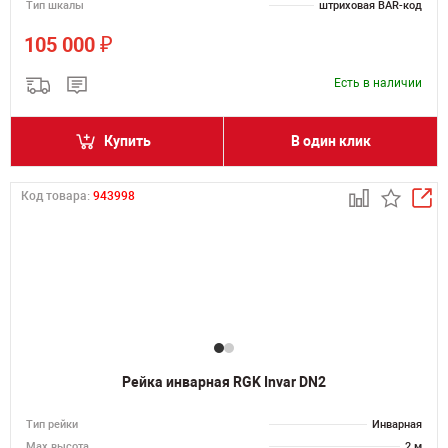
Тип шкалы
штриховая BAR-код
₽
105 000
Есть в наличии
Купить
В один клик
Код товара:
943998
Рейка инварная RGK Invar DN2
Тип рейки
Инварная
Мах высота
2 м