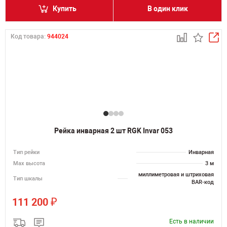
Купить
В один клик
Код товара:
944024
Рейка инварная 2 шт RGK Invar 053
Тип рейки
Инварная
Мах высота
3 м
миллиметровая и штриховая
Тип шкалы
BAR-код
₽
111 200
Есть в наличии