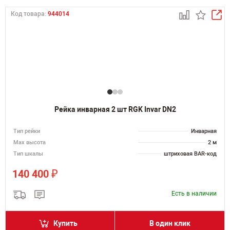
Код товара:
944014
Рейка инварная 2 шт RGK Invar DN2
Тип рейки
Инварная
Мах высота
2 м
Тип шкалы
штриховая BAR-код
₽
140 400
Есть в наличии
Купить
В один клик