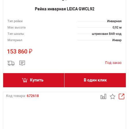
Рейка инварная LEICA GWCL92
Тип рейки
Инварная
Мах высота
0,92 м
Тип шкалы
штриховая BAR-код
Материал
Инвар
₽
153 860
Купить
В один клик
Код товара:
672618