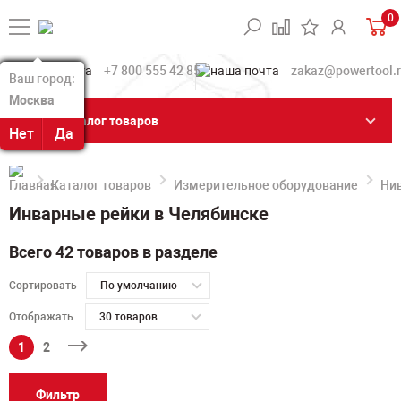
0
+7 800 555 42 85
zakaz@powertool.
Ваш город:
Ваш город:
Москва
Москва
Каталог товаров
Нет
Нет
Да
Да
Каталог товаров
Измерительное оборудование
Ни
Инварные рейки в Челябинске
Всего 42 товаров в разделе
Сортировать
По умолчанию
Отображать
30 товаров
1
2
Фильтр