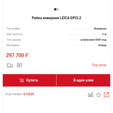
Рейка инварная LEICA GPCL2
Тип рейки
Инварная
Мах высота
2 м
Тип шкалы
штриховая BAR-код
Материал
Инвар
₽
297 700
Купить
В один клик
Код товара:
672620