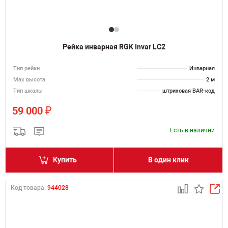
Рейка инварная RGK Invar LC2
Тип рейки
Инварная
Мах высота
2 м
Тип шкалы
штриховая BAR-код
₽
59 000
Есть в наличии
Купить
В один клик
Код товара:
944028