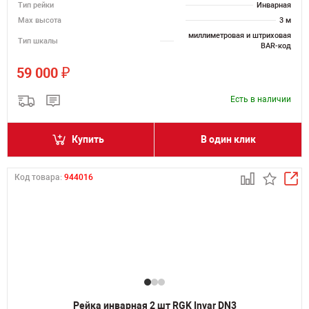
Тип рейки
Инварная
Мах высота
3 м
миллиметровая и штриховая
Тип шкалы
BAR-код
₽
59 000
Есть в наличии
Купить
В один клик
Код товара:
944016
Рейка инварная 2 шт RGK Invar DN3