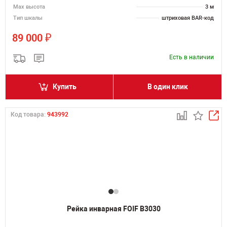
Мах высота
3 м
Тип шкалы
штриховая BAR-код
₽
89 000
Есть в наличии
Купить
В один клик
Код товара:
943992
Рейка инварная FOIF B3030