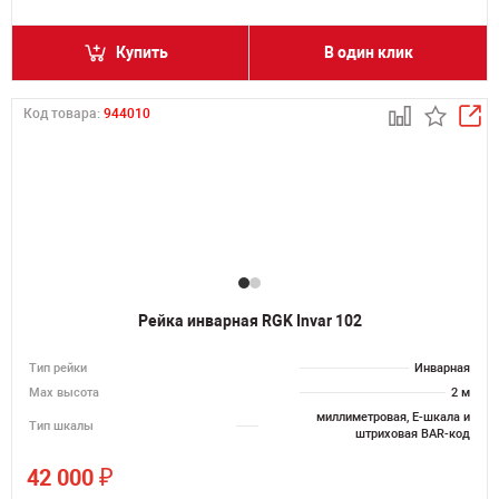
Купить
В один клик
Код товара:
944010
Рейка инварная RGK Invar 102
Тип рейки
Инварная
Мах высота
2 м
миллиметровая, E-шкала и
Тип шкалы
штриховая BAR-код
₽
42 000