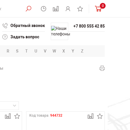
0
Обратный звонок
+7 800 555 42 85
Задать вопрос
R
S
T
U
V
W
X
Y
Z
ты
Код товара:
944732