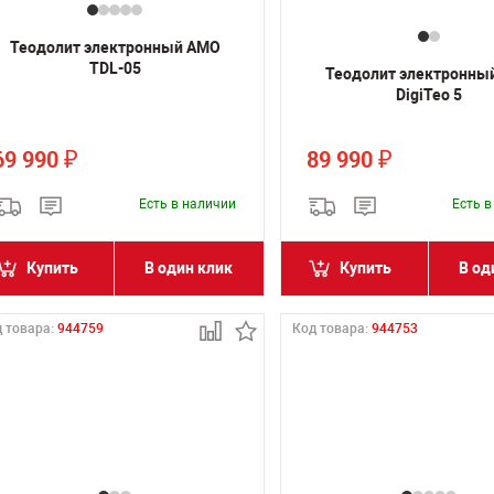
Теодолит электронный AMO
TDL-05
Теодолит электронны
DigiTeo 5
69 990
89 990
₽
₽
Есть в наличии
Есть 
Купить
В один клик
Купить
В од
 товара:
944759
Код товара:
944753