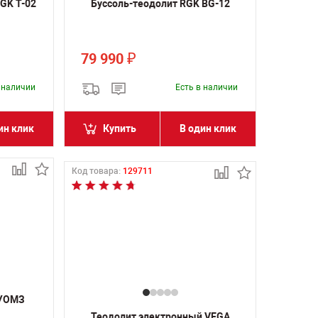
GK T-02
Буссоль-теодолит RGK BG-12
79 990
₽
в наличии
Есть в наличии
ин клик
Купить
В один клик
Код товара:
129711
 УОМЗ
Теодолит электронный VEGA