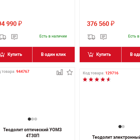
94 990
376 560
₽
₽
Есть в наличии
Есть 
Купить
В один клик
Купить
В од
 товара:
944767
Код товара:
129716
Теодолит оптический УОМЗ
4Т30П
Теодолит электронны