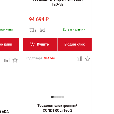
TEO-5B
94 694
₽
в наличии
Есть в наличии
ин клик
Купить
В один клик
Код товара:
944744
Теодолит электронный
CONDTROL iTeo 2
й ADA