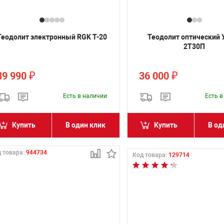
Теодолит электронный RGK T-20
Теодолит оптический
2Т30П
89 990
36 000
₽
₽
Есть в наличии
Есть 
Купить
В один клик
Купить
В од
 товара:
944734
Код товара:
129714