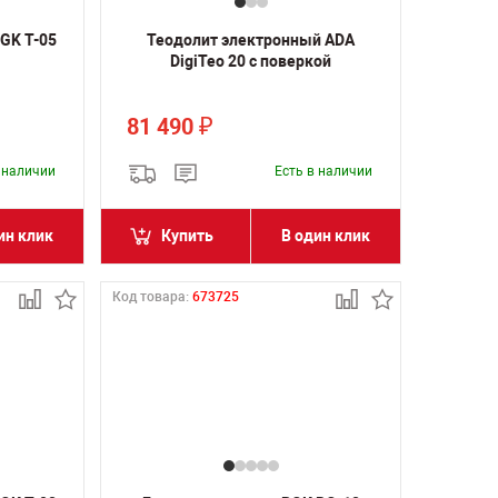
GK T-05
Теодолит электронный ADA
DigiTeo 20 с поверкой
81 490
₽
в наличии
Есть в наличии
ин клик
Купить
В один клик
Код товара:
673725