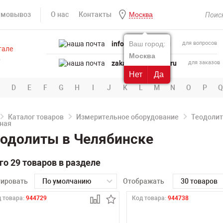
амовывоз
О нас
Контакты
Москва
info@powertool.ru
Ваш город:
для вопросов
Москва
zakaz@powertool.ru
для заказов
Нет
Да
D
E
F
G
H
I
J
K
L
M
N
O
P
Q
Каталог товаров
Измерительное оборудование
Теодоли
одолиты в Челябинске
го 29 товаров в разделе
тировать
По умолчанию
Отображать
30 товаров
 товара:
944729
Код товара:
944738