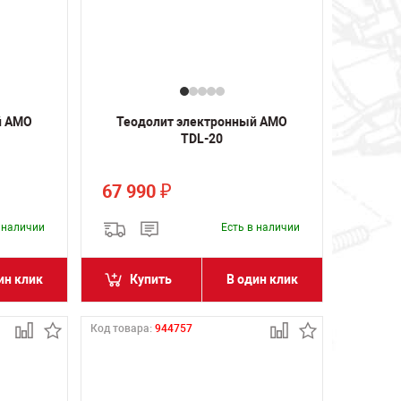
й AMO
Теодолит электронный AMO
TDL-20
67 990
₽
в наличии
Есть в наличии
ин клик
Купить
В один клик
Код товара:
944757