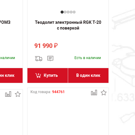
 УОМЗ
Теодолит электронный RGK T-20
с поверкой
91 990
₽
в наличии
Есть в наличии
ин клик
Купить
В один клик
Код товара:
944761