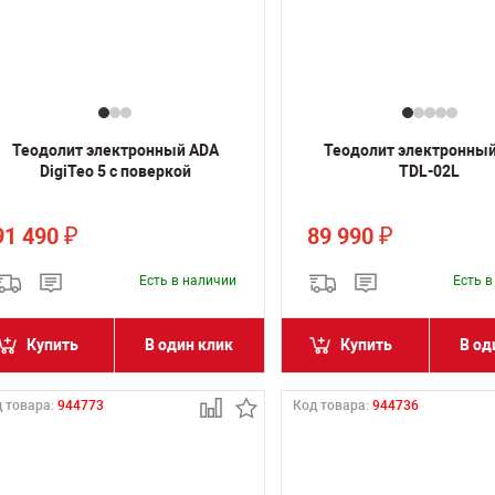
Теодолит электронный ADA
Теодолит электронны
DigiTeo 5 с поверкой
TDL-02L
91 490
89 990
₽
₽
Есть в наличии
Есть 
Купить
В один клик
Купить
В од
 товара:
944773
Код товара:
944736