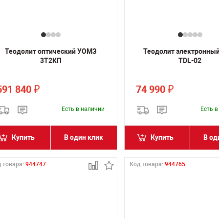
Теодолит оптический УОМЗ
Теодолит электронны
3Т2КП
TDL-02
591 840
74 990
₽
₽
Есть в наличии
Есть 
Купить
В один клик
Купить
В од
 товара:
944747
Код товара:
944765