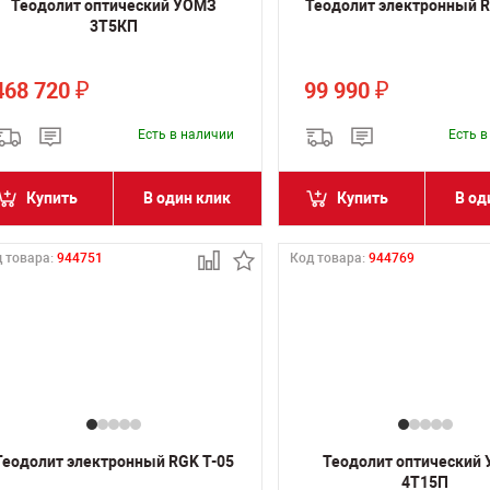
Теодолит оптический УОМЗ
Теодолит электронный R
3Т5КП
468 720
99 990
₽
₽
Есть в наличии
Есть 
Купить
В один клик
Купить
В од
 товара:
944751
Код товара:
944769
Теодолит электронный RGK T-05
Теодолит оптический
4Т15П