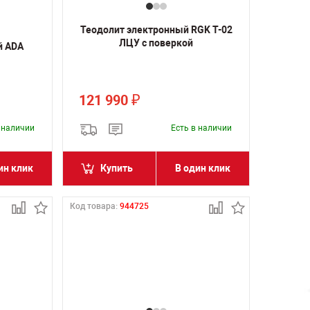
Теодолит электронный RGK T-02
ЛЦУ с поверкой
й ADA
121 990
₽
в наличии
Есть в наличии
ин клик
Купить
В один клик
Код товара:
944725