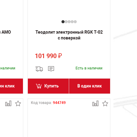
й AMO
Теодолит электронный RGK T-02
с поверкой
101 990
₽
в наличии
Есть в наличии
ин клик
Купить
В один клик
Код товара:
944749