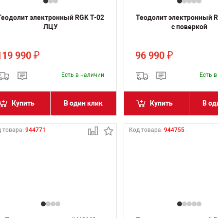
Теодолит электронный RGK T-02
Теодолит электронный R
ЛЦУ
с поверкой
119 990
96 990
₽
₽
Есть в наличии
Есть 
Купить
В один клик
Купить
В од
 товара:
944771
Код товара:
944755