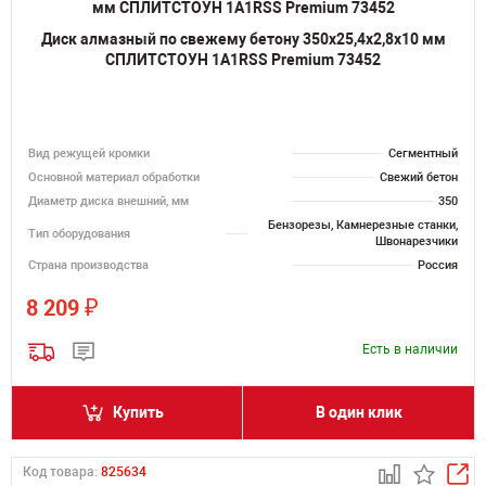
Диск алмазный по свежему бетону 350х25,4х2,8х10 мм
СПЛИТСТОУН 1A1RSS Premium 73452
Вид режущей кромки
Сегментный
Основной материал обработки
Свежий бетон
Диаметр диска внешний, мм
350
Бензорезы, Камнерезные станки,
Тип оборудования
Швонарезчики
Страна производства
Россия
₽
8 209
Есть в наличии
Купить
В один клик
Код товара:
825634