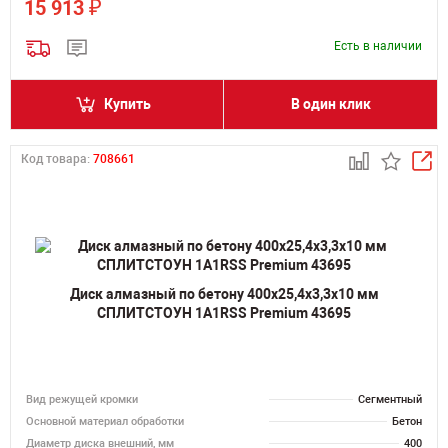
₽
15 913
Есть в наличии
Купить
В один клик
Код товара:
708661
Диск алмазный по бетону 400х25,4х3,3х10 мм
СПЛИТСТОУН 1A1RSS Premium 43695
Вид режущей кромки
Сегментный
Основной материал обработки
Бетон
Диаметр диска внешний, мм
400