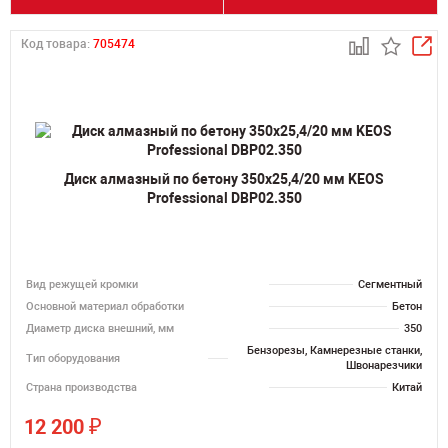
Код товара:
705474
Диск алмазный по бетону 350х25,4/20 мм KEOS
Professional DBP02.350
Вид режущей кромки
Сегментный
Основной материал обработки
Бетон
Диаметр диска внешний, мм
350
Бензорезы, Камнерезные станки,
Тип оборудования
Швонарезчики
Страна производства
Китай
₽
12 200