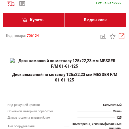
Есть в наличии
Купить
В один клик
Код товара:
706124
Диск алмазный по металлу 125х22,23 мм MESSER F/M
01-61-125
Вид режущей кромки
Сегментный
Основной материал обработки
Сталь
Диаметр диска внешний, мм
125
Плиткорезы, Углошлифивальные
Тип оборудования
машины