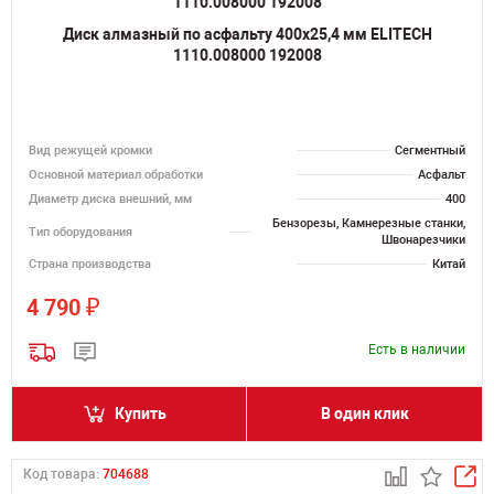
Диск алмазный по асфальту 400х25,4 мм ELITECH
1110.008000 192008
Вид режущей кромки
Сегментный
Основной материал обработки
Асфальт
Диаметр диска внешний, мм
400
Бензорезы, Камнерезные станки,
Тип оборудования
Швонарезчики
Страна производства
Китай
₽
4 790
Есть в наличии
Купить
В один клик
Код товара:
704688