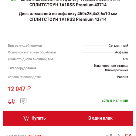
Диск алмазный по асфальту 450х25,4х3,6х10 мм
СПЛИТСТОУН 1A1RSS Premium 43714
Вид режущей кромки
Сегментный
Основной материал обработки
Асфальт
Диаметр диска внешний, мм
450
Камнерезные станки,
Тип оборудования
Швонарезчики
Страна производства
Россия
₽
12 047
Есть в наличии
Купить
В один клик