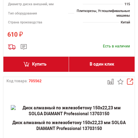
Диаметр диска внешний, мм
115
Плиткорезы, Углошлифивальные
Тип оборудования
машины
Страна производства
Китай
₽
610
Есть в наличии
Купить
В один клик
Код товара:
705562
Диск алмазный по железобетону 150х22,23 мм SOLGA
DIAMANT Professional 13703150