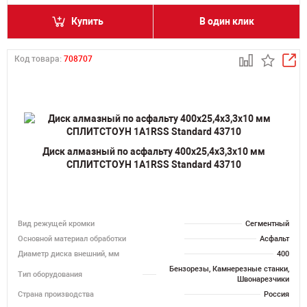
Купить
В один клик
Код товара:
708707
Диск алмазный по асфальту 400х25,4х3,3х10 мм
СПЛИТСТОУН 1A1RSS Standard 43710
Вид режущей кромки
Сегментный
Основной материал обработки
Асфальт
Диаметр диска внешний, мм
400
Бензорезы, Камнерезные станки,
Тип оборудования
Швонарезчики
Страна производства
Россия