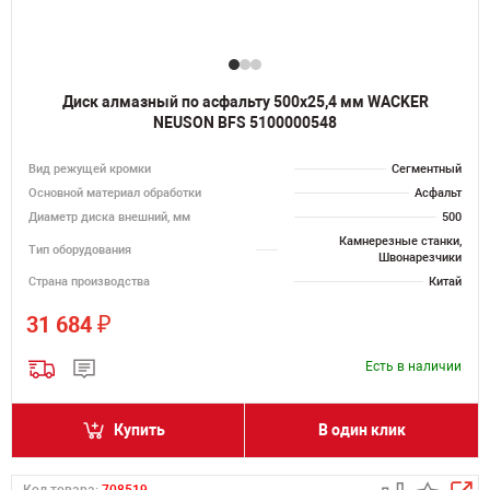
Диск алмазный по асфальту 500х25,4 мм WACKER
NEUSON BFS 5100000548
Вид режущей кромки
Сегментный
Основной материал обработки
Асфальт
Диаметр диска внешний, мм
500
Камнерезные станки,
Тип оборудования
Швонарезчики
Страна производства
Китай
₽
31 684
Есть в наличии
Купить
В один клик