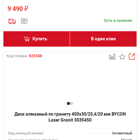
₽
9 490
Есть в наличии
Купить
В один клик
Код товара:
825548
Диск алмазный по граниту 450х30/25,4/20 мм BYCON
Laser Granit 3035450
Вид режущей кромки
Сегментный