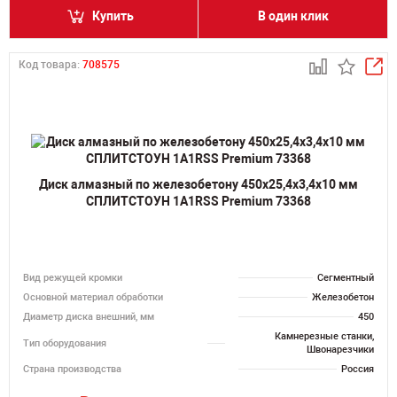
Купить
В один клик
Код товара:
708575
Диск алмазный по железобетону 450х25,4х3,4х10 мм
СПЛИТСТОУН 1A1RSS Premium 73368
Вид режущей кромки
Сегментный
Основной материал обработки
Железобетон
Диаметр диска внешний, мм
450
Камнерезные станки,
Тип оборудования
Швонарезчики
Страна производства
Россия