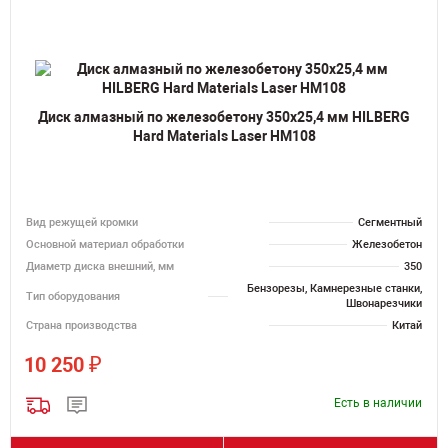
Диск алмазный по железобетону 350х25,4 мм HILBERG
Hard Materials Laser HM108
Вид режущей кромки
Сегментный
Основной материал обработки
Железобетон
Диаметр диска внешний, мм
350
Бензорезы, Камнерезные станки,
Тип оборудования
Швонарезчики
Страна производства
Китай
₽
10 250
Есть в наличии