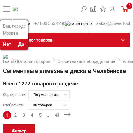
0
+7 800 555 42 85
zakaz@powertool.
Ваш город:
Ваш город:
Москва
Москва
Каталог товаров
Нет
Нет
Да
Да
Каталог товаров
Строительное оборудование
Алма
Сегментные алмазные диски в Челябинске
Всего 1272 товаров в разделе
Сортировать
По умолчанию
Отображать
30 товаров
1
2
3
4
5
...
43
Фильтр