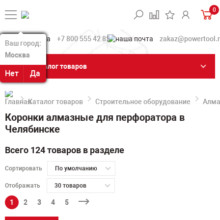
0
+7 800 555 42 85
zakaz@powertool.
Ваш город:
Ваш город:
Москва
Москва
Каталог товаров
Нет
Нет
Да
Да
Каталог товаров
Строительное оборудование
Алма
Коронки алмазные для перфоратора в
Челябинске
Всего 124 товаров в разделе
Сортировать
По умолчанию
Отображать
30 товаров
1
2
3
4
5