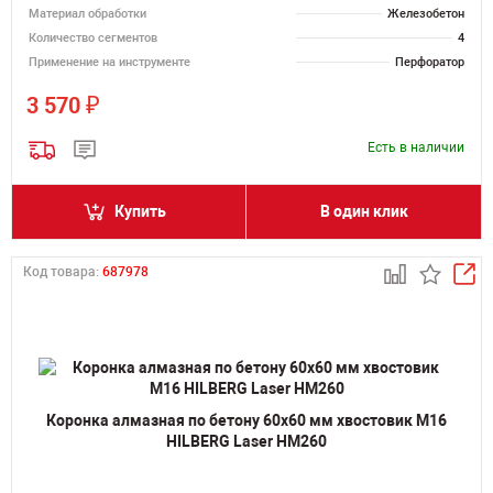
Материал обработки
Железобетон
Количество сегментов
4
Применение на инструменте
Перфоратор
₽
3 570
Есть в наличии
Купить
В один клик
Код товара:
687978
Коронка алмазная по бетону 60х60 мм хвостовик M16
HILBERG Laser HM260