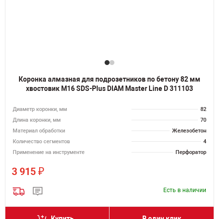
Коронка алмазная для подрозетников по бетону 82 мм
хвостовик M16 SDS-Plus DIAM Master Line D 311103
Диаметр коронки, мм
82
Длина коронки, мм
70
Материал обработки
Железобетон
Количество сегментов
4
Применение на инструменте
Перфоратор
₽
3 915
Есть в наличии
Купить
В один клик