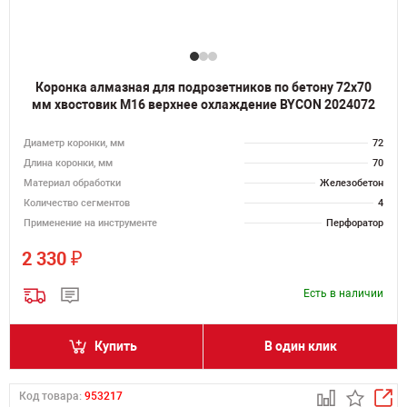
Коронка алмазная для подрозетников по бетону 72х70
мм хвостовик M16 верхнее охлаждение BYCON 2024072
Диаметр коронки, мм
72
Длина коронки, мм
70
Материал обработки
Железобетон
Количество сегментов
4
Применение на инструменте
Перфоратор
₽
2 330
Есть в наличии
Купить
В один клик
Код товара:
953217