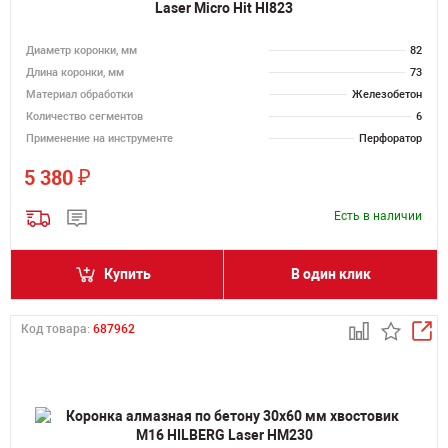
Laser Micro Hit HI823
Диаметр коронки, мм
82
Длина коронки, мм
73
Материал обработки
Железобетон
Количество сегментов
6
Применение на инструменте
Перфоратор
₽
5 380
Есть в наличии
Купить
В один клик
Код товара:
687962