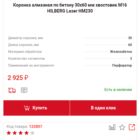
Коронка алмазная по бетону 30х60 мм хвостовик M16
HILBERG Laser HM230
Диаметр коронки, мм
30
Длина коронки, мм
60
Материал обработки
Железобетон
Количество сегментов
3
Применение на инструменте
Перфоратор
₽
2 925
Есть в наличии
Купить
В один клик
Код товара:
122807