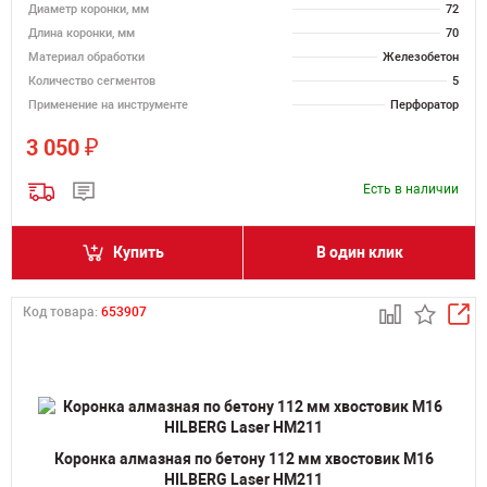
Диаметр коронки, мм
72
Длина коронки, мм
70
Материал обработки
Железобетон
Количество сегментов
5
Применение на инструменте
Перфоратор
₽
3 050
Есть в наличии
Купить
В один клик
Код товара:
653907
Коронка алмазная по бетону 112 мм хвостовик M16
HILBERG Laser HM211