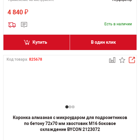
₽
4 840
Есть в наличии
Купить
В один клик
Код товара:
825678
Коронка алмазная с микроударом для подрозетников
по бетону 72х70 мм хвостовик M16 боковое
охлаждение BYCON 2123072