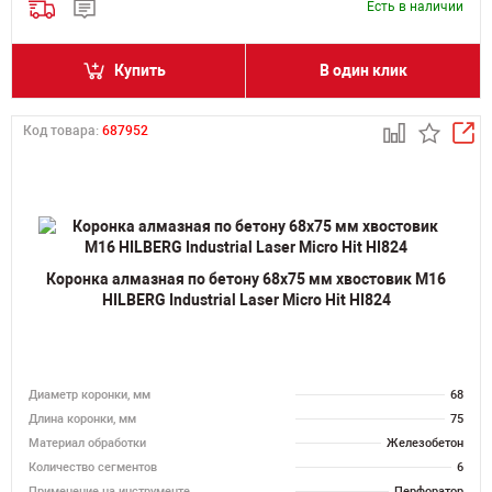
Есть в наличии
Купить
В один клик
Код товара:
687952
Коронка алмазная по бетону 68х75 мм хвостовик M16
HILBERG Industrial Laser Micro Hit HI824
Диаметр коронки, мм
68
Длина коронки, мм
75
Материал обработки
Железобетон
Количество сегментов
6
Применение на инструменте
Перфоратор