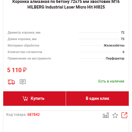
Коронка алмазная по бетону 72х75 мм хвостовик M16
HILBERG Industrial Laser Micro Hit HI825
Диаметр коронки, мм
72
Длина коронки, мм
75
Материал обработки
Железобетон
Количество сегментов
6
Применение на инструменте
Перфоратор
₽
5 110
Есть в наличии
Купить
В один клик
Код товара:
687842