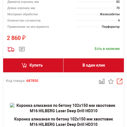
Диаметр коронки, мм
82
Длина коронки, мм
70
Материал обработки
Железобетон
Количество сегментов
4
Применение на инструменте
Перфоратор
₽
2 860
Есть в наличии
Купить
В один клик
Код товара:
687850
Коронка алмазная по бетону 102х150 мм хвостовик
M16 HILBERG Laser Deep Drill HD310