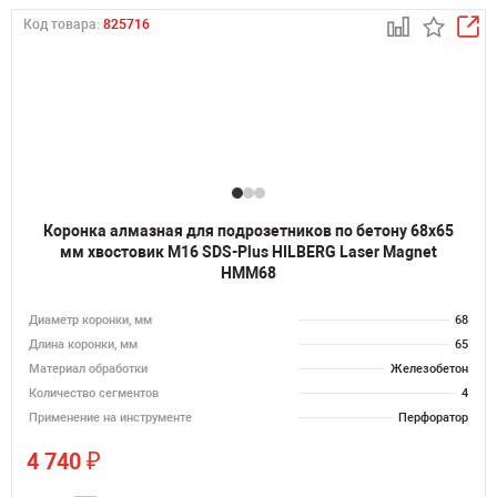
Код товара:
825716
Коронка алмазная для подрозетников по бетону 68х65
мм хвостовик M16 SDS-Plus HILBERG Laser Magnet
HMM68
Диаметр коронки, мм
68
Длина коронки, мм
65
Материал обработки
Железобетон
Количество сегментов
4
Применение на инструменте
Перфоратор
₽
4 740