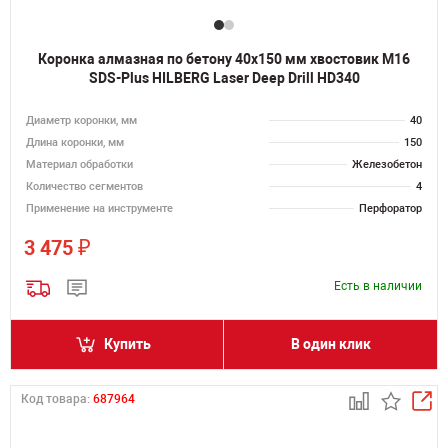
Коронка алмазная по бетону 40х150 мм хвостовик M16
SDS-Plus HILBERG Laser Deep Drill HD340
Диаметр коронки, мм
40
Длина коронки, мм
150
Материал обработки
Железобетон
Количество сегментов
4
Применение на инструменте
Перфоратор
₽
3 475
Есть в наличии
Купить
В один клик
Код товара:
687964