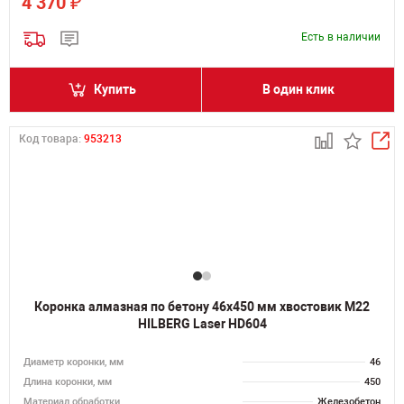
₽
4 370
Есть в наличии
Купить
В один клик
Код товара:
953213
Коронка алмазная по бетону 46х450 мм хвостовик M22
HILBERG Laser HD604
Диаметр коронки, мм
46
Длина коронки, мм
450
Материал обработки
Железобетон