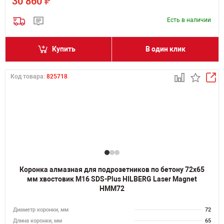
₽
30 860
Есть в наличии
Купить
В один клик
Код товара:
825718
Коронка алмазная для подрозетников по бетону 72х65
мм хвостовик M16 SDS-Plus HILBERG Laser Magnet
HMM72
Диаметр коронки, мм
72
Длина коронки, мм
65