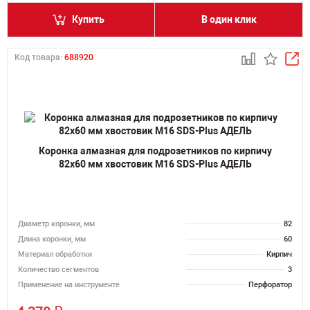
Купить
В один клик
Код товара:
688920
Коронка алмазная для подрозетников по кирпичу
82х60 мм хвостовик M16 SDS-Plus АДЕЛЬ
Диаметр коронки, мм
82
Длина коронки, мм
60
Материал обработки
Кирпич
Количество сегментов
3
Применение на инструменте
Перфоратор