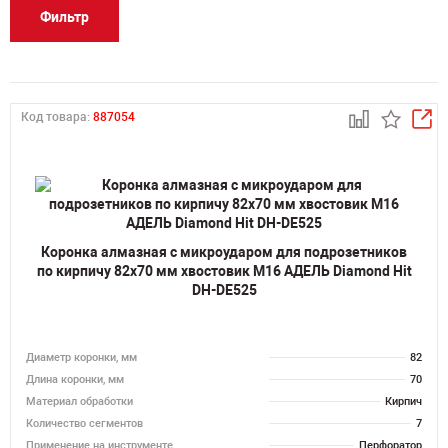
Фильтр
Код товара:
887054
Коронка алмазная с микроударом для подрозетников
по кирпичу 82х70 мм хвостовик M16 АДЕЛЬ Diamond Hit
DH-DE525
Диаметр коронки, мм
82
Длина коронки, мм
70
Материал обработки
Кирпич
Количество сегментов
7
Применение на инструменте
Перфоратор