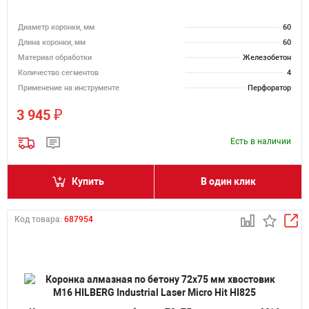
Диаметр коронки, мм
60
Длина коронки, мм
60
Материал обработки
Железобетон
Количество сегментов
4
Применение на инструменте
Перфоратор
₽
3 945
Есть в наличии
Купить
В один клик
Код товара:
687954