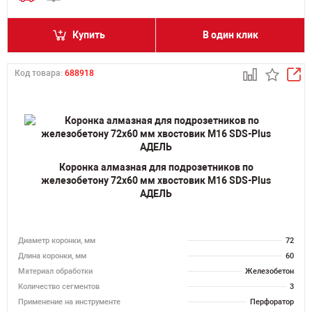
Купить
В один клик
Код товара:
688918
Коронка алмазная для подрозетников по
железобетону 72х60 мм хвостовик M16 SDS-Plus
АДЕЛЬ
Диаметр коронки, мм
72
Длина коронки, мм
60
Материал обработки
Железобетон
Количество сегментов
3
Применение на инструменте
Перфоратор