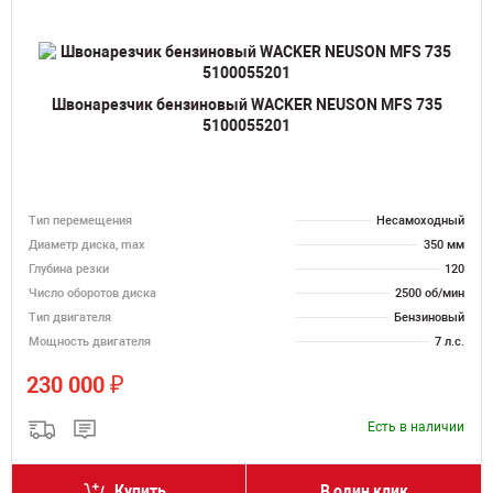
Швонарезчик бензиновый WACKER NEUSON MFS 735
5100055201
Тип перемещения
Несамоходный
Диаметр диска, max
350 мм
Глубина резки
120
Число оборотов диска
2500 об/мин
Тип двигателя
Бензиновый
Мощность двигателя
7 л.с.
₽
230 000
Есть в наличии
Купить
В один клик