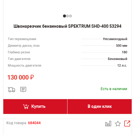
Швонарезчик бензиновый SPEKTRUM SHD-400 53294
Тип перемещения
Несамоходный
Диаметр диска, max
500 мм
Глубина резки
180
Тип двигателя
Бензиновый
Мощность двигателя
12 л.с.
₽
130 000
Есть в наличии
Купить
В один клик
Код товара:
684044