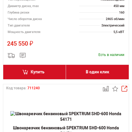
Диаметр диска, max
450 мм
Глубина резки
160
Число оборотов диска
2465 об/мин
Тип двигателя
Электрический
Мощность двигателя
5,5 кВТ
₽
245 550
Есть в наличии
Купить
В один клик
Код товара:
711240
Швонарезчик бензиновый SPEKTRUM SHD-600 Honda