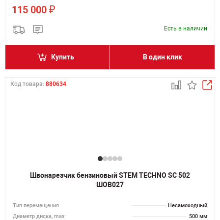
₽
115 000
Есть в наличии
Купить
В один клик
Код товара:
880634
Швонарезчик бензиновый STEM TECHNO SC 502
ШОВ027
Тип перемещения
Несамоходный
Диаметр диска, max
500 мм