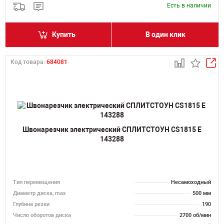
Есть в наличии
Купить
В один клик
Код товара:
684081
Швонарезчик электрический СПЛИТСТОУН CS1815 E
143288
Тип перемещения
Несамоходный
Диаметр диска, max
500 мм
Глубина резки
190
Число оборотов диска
2700 об/мин