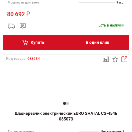
Мощность двигателя
9 л.с.
₽
80 692
Есть в наличии
Купить
В один клик
Код товара:
683934
Швонарезчик электрический EURO SHATAL CS-454E
085073
Тип перемещения
Несамоходный