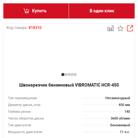
Купить
В один клик
Код товара:
818310
Швонарезчик бензиновый VIBROMATIC HCR-450
Тип перемещения
Несамоходный
Диаметр диска, max
450 мм
Глубина резки
140
Число оборотов диска
3600 об/мин
Тип двигателя
Бензиновый
Мощность двигателя
11 л.с.