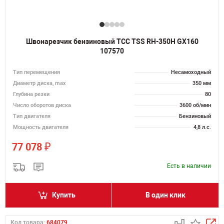
Швонарезчик бензиновый ТСС TSS RH-350H GX160
107570
Тип перемещения
Несамоходный
Диаметр диска, max
350 мм
Глубина резки
80
Число оборотов диска
3600 об/мин
Тип двигателя
Бензиновый
Мощность двигателя
4,8 л.с.
₽
77 078
Есть в наличии
Купить
В один клик
Код товара:
684079