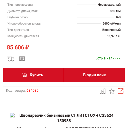
Тип перемещения
Несамоходный
Диаметр диска, max
450 мм
Глубина резки
160
Число оборотов диска
3600 об/мин
Тип двигателя
Бензиновый
Мощность двигателя
11,97 л.с.
₽
85 606
Есть в наличии
Купить
В один клик
Код товара:
684085