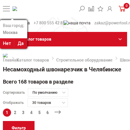
0
+7 800 555 42 85
zakaz@powertool.
Ваш город:
Ваш город:
Москва
Москва
Каталог товаров
Нет
Нет
Да
Да
Каталог товаров
Строительное оборудование
Швон
Несамоходный швонарезчик в Челябинске
Всего 168 товаров в разделе
Сортировать
По умолчанию
Отображать
30 товаров
1
2
3
4
5
6
Фильтр