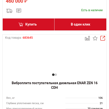
₽
460 000
Есть в наличии
Купить
В один клик
Код товара:
683645
Виброплита поступательная дизельная ENAR ZEN 16
CDH
Вес, кг
106
Глубина уплотнения песка, см
21
Max преодолеваемый уклон
20 градусов