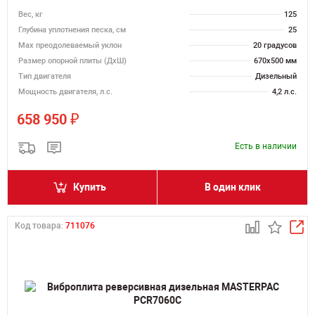
Вес, кг
125
Глубина уплотнения песка, см
25
Max преодолеваемый уклон
20 градусов
Размер опорной плиты (ДхШ)
670х500 мм
Тип двигателя
Дизельный
Мощность двигателя, л.с.
4,2 л.с.
₽
658 950
Есть в наличии
Купить
В один клик
Код товара:
711076