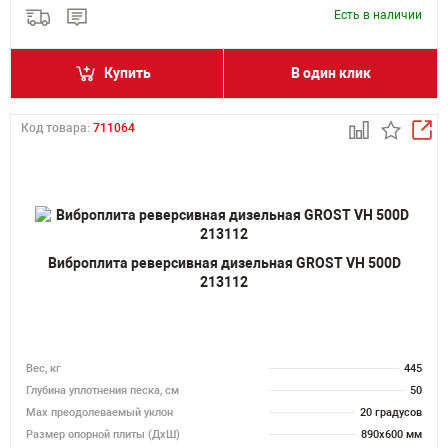
Есть в наличии
Купить
В один клик
Код товара:
711064
Виброплита реверсивная дизельная GROST VH 500D
213112
Вес, кг
445
Глубина уплотнения песка, см
50
Max преодолеваемый уклон
20 градусов
Размер опорной плиты (ДхШ)
890х600 мм