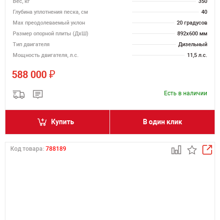
Вес, кг
350
Глубина уплотнения песка, см
40
Max преодолеваемый уклон
20 градусов
Размер опорной плиты (ДхШ)
892х600 мм
Тип двигателя
Дизельный
Мощность двигателя, л.с.
11,5 л.с.
₽
588 000
Есть в наличии
Купить
В один клик
Код товара:
788189