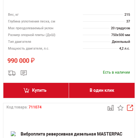
Вес, кг
215
Глубина уплотнения песка, см
37
Max преодолеваемый уклон
20 градусов
Размер опорной плиты (ДхШ)
750х500 мм
Тип двигателя
Дизельный
Мощность двигателя, л.с.
4,2 л.с.
₽
990 000
Есть в наличии
Купить
В один клик
Код товара:
711074