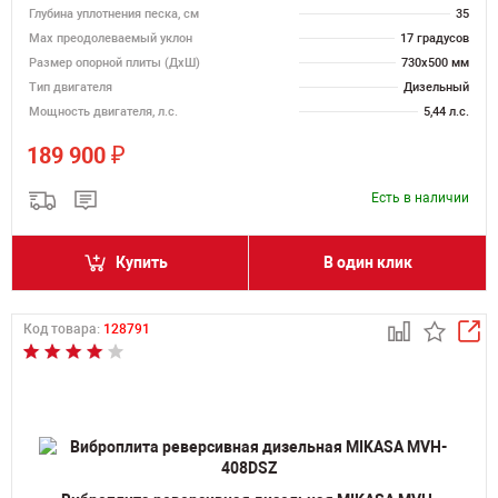
Глубина уплотнения песка, см
35
Max преодолеваемый уклон
17 градусов
Размер опорной плиты (ДхШ)
730х500 мм
Тип двигателя
Дизельный
Мощность двигателя, л.с.
5,44 л.с.
₽
189 900
Есть в наличии
Купить
В один клик
Код товара:
128791