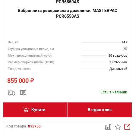
Виброплита реверсивная дизельная MASTERPAC
PCR6550AS
Вес, кг
417
Глубина уплотнения песка, см
50
Max преодолеваемый уклон
20 градусов
Размер опорной плиты (ДхШ)
900х655 мм
Тип двигателя
Дизельный
₽
855 000
Есть в наличии
Купить
В один клик
Код товара:
813755