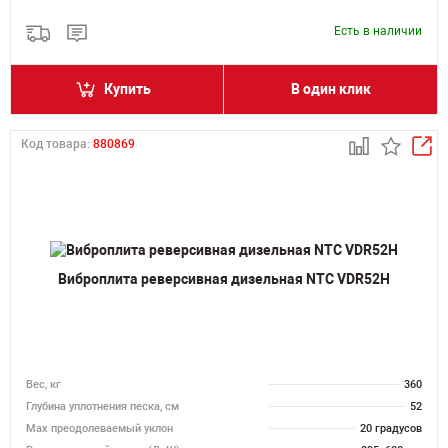
Есть в наличии
Купить
В один клик
Код товара:
880869
Виброплита реверсивная дизельная NTC VDR52H
Вес, кг
360
Глубина уплотнения песка, см
52
Max преодолеваемый уклон
20 градусов