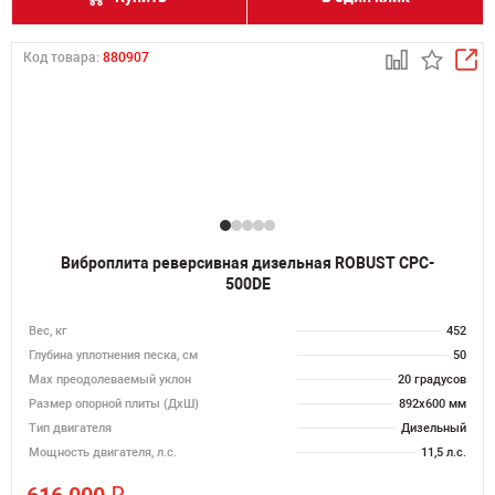
Код товара:
880907
Виброплита реверсивная дизельная ROBUST CPC-
500DE
Вес, кг
452
Глубина уплотнения песка, см
50
Max преодолеваемый уклон
20 градусов
Размер опорной плиты (ДхШ)
892х600 мм
Тип двигателя
Дизельный
Мощность двигателя, л.с.
11,5 л.с.