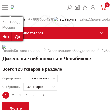
0
+7 800 555 42 85
zakaz@powertool.
Ваш город:
Ваш город:
Москва
Москва
Каталог товаров
Нет
Нет
Да
Да
Каталог товаров
Строительное оборудование
Вибр
Дизельные виброплиты в Челябинске
Всего 123 товаров в разделе
Сортировать
По умолчанию
Отображать
30 товаров
1
2
3
4
5
Фильтр