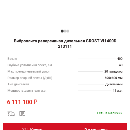
Виброплита реверсивная дизельная GROST VH 400D
213111
Вес, кг
400
Глубина уплотнения песка, см
40
Max преодолеваемый уклон
20 градусов
Размер опорной плиты (ДхШ)
890х600 мм
Тип двигателя
Дизельный
Мощность двигателя, л.с.
11 л.с.
₽
6 111 100
Есть в наличии