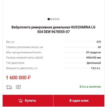
Виброплита реверсивная дизельная HUSQVARNA LG
504 DEW 9678555-07
Вес, кг
470
Глубина уплотнения песка, см
60
Max преодолеваемый уклон
20 градусов
Размер опорной плиты (ДхШ)
900х550 мм
Тип двигателя
Дизельный
Мощность двигателя, л.с.
14,3 л.с.
₽
1 600 000
Есть в наличии
Купить
В один клик