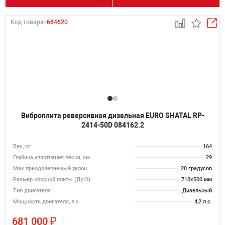
Код товара:
684620
Виброплита реверсивная дизельная EURO SHATAL RP-
2414-50D 084162.2
Вес, кг
164
Глубина уплотнения песка, см
29
Max преодолеваемый уклон
20 градусов
Размер опорной плиты (ДхШ)
710х500 мм
Тип двигателя
Дизельный
Мощность двигателя, л.с.
4,2 л.с.
₽
681 000