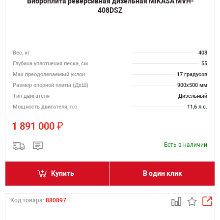
Виброплита реверсивная дизельная MIKASA MVH-
408DSZ
Вес, кг
408
Глубина уплотнения песка, см
55
Max преодолеваемый уклон
17 градусов
Размер опорной плиты (ДхШ)
900х500 мм
Тип двигателя
Дизельный
Мощность двигателя, л.с.
11,6 л.с.
₽
1 891 000
Есть в наличии
Купить
В один клик
Код товара:
880897