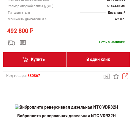
Размер опорной плиты (ДхШ)
514х430 мм
Тип двигателя
Дизельный
Мощность двигателя, л.с.
4,2 л.с.
₽
492 800
Есть в наличии
Купить
В один клик
Код товара:
880867
Виброплита реверсивная дизельная NTC VDR32H