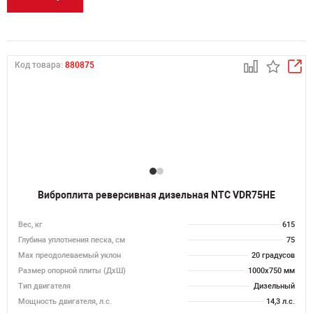
Код товара:
880875
Виброплита реверсивная дизельная NTC VDR75HE
Вес, кг
615
Глубина уплотнения песка, см
75
Max преодолеваемый уклон
20 градусов
Размер опорной плиты (ДхШ)
1000х750 мм
Тип двигателя
Дизельный
Мощность двигателя, л.с.
14,3 л.с.