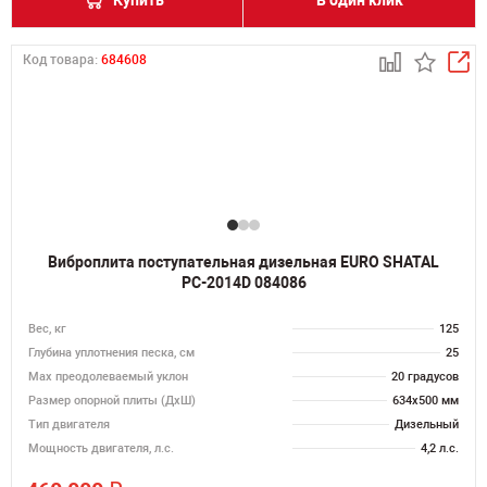
Купить
В один клик
Код товара:
684608
Виброплита поступательная дизельная EURO SHATAL
РС-2014D 084086
Вес, кг
125
Глубина уплотнения песка, см
25
Max преодолеваемый уклон
20 градусов
Размер опорной плиты (ДхШ)
634х500 мм
Тип двигателя
Дизельный
Мощность двигателя, л.с.
4,2 л.с.