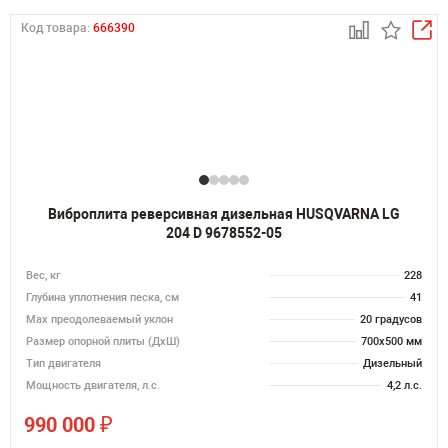
Код товара:
666390
Виброплита реверсивная дизельная HUSQVARNA LG
204 D 9678552-05
Вес, кг
228
Глубина уплотнения песка, см
41
Max преодолеваемый уклон
20 градусов
Размер опорной плиты (ДхШ)
700х500 мм
Тип двигателя
Дизельный
Мощность двигателя, л.с.
4,2 л.с.
₽
990 000