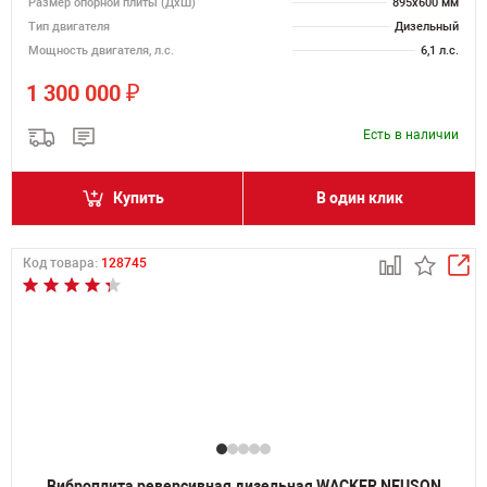
Размер опорной плиты (ДхШ)
895х600 мм
Тип двигателя
Дизельный
Мощность двигателя, л.с.
6,1 л.с.
₽
1 300 000
Есть в наличии
Купить
В один клик
Код товара:
128745
Виброплита реверсивная дизельная WACKER NEUSON