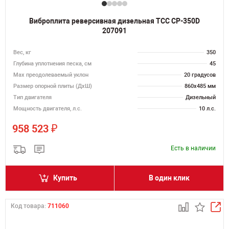
Виброплита реверсивная дизельная ТСС CP-350D
207091
Вес, кг
350
Глубина уплотнения песка, см
45
Max преодолеваемый уклон
20 градусов
Размер опорной плиты (ДхШ)
860х485 мм
Тип двигателя
Дизельный
Мощность двигателя, л.с.
10 л.с.
₽
958 523
Есть в наличии
Купить
В один клик
Код товара:
711060