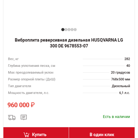
Виброплита реверсивная дизельная HUSQVARNA LG
300 DE 9678553-07
Вес, кг
282
Глубина уплотнения песка, см
40
Max преодолеваемый уклон
20 градусов
Размер опорной плиты (ДхШ)
768х500 мм
Тип двигателя
Дизельный
Мощность двигателя, л.с.
6,1 л.с.
₽
960 000
Есть в наличии
Купить
В один клик