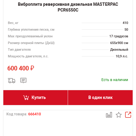
Виброплита реверсивная дизельная MASTERPAC
PCR6550C
Вес, кг
410
Глубина уплотнения песка, см
50
Max преодолеваемый уклон
17 градусов
Размер опорной плиты (ДхШ)
655х900 см
Тип двигателя
Дизельный
Мощность двигателя, л.с.
10,9 л.с.
₽
600 400
Есть в наличии
Купить
В один клик
Код товара:
666410