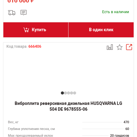
₽
616 000
Есть в наличии
Купить
В один клик
Код товара:
666406
Виброплита реверсивная дизельная HUSQVARNA LG
504 DE 9678555-06
Вес, кг
470
Глубина уплотнения песка, см
60
Max преодолеваемый уклон
20 градусов