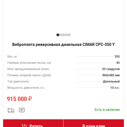
Виброплита реверсивная дизельная CIMAR CPC-350 Y
Вес, кг
350
Глубина уплотнения песка, см
45
Max преодолеваемый уклон
20 градусов
Размер опорной плиты (ДхШ)
860х485 мм
Тип двигателя
Дизельный
Мощность двигателя, л.с.
10 л.с.
₽
915 000
Есть в наличии
Купить
В один клик