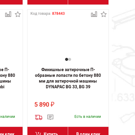
Код товара:
878443
е П-
Финишные затирочные П-
ону 880
образные лопасти по бетону 880
ашины
мм для затирочной машины
bi
DYNAPAC BG 33, BG 39
5 890
₽
в наличии
Есть в наличии
ин клик
Купить
В один клик