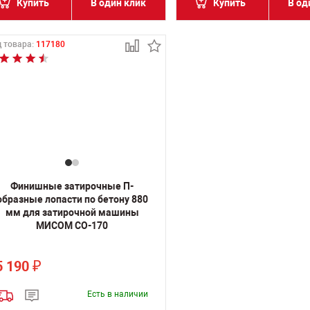
Купить
В один клик
Купить
В од
 товара:
117180
Финишные затирочные П-
образные лопасти по бетону 880
мм для затирочной машины
МИСОМ СО-170
5 190
₽
Есть в наличии