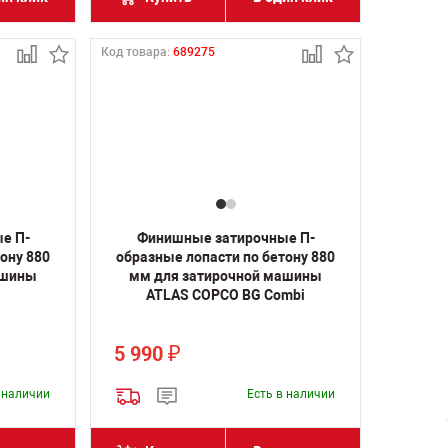
Код товара:
689275
е П-
Финишные затирочные П-
ону 880
образные лопасти по бетону 880
ашины
мм для затирочной машины
ATLAS COPCO BG Combi
5 990
₽
в наличии
Есть в наличии