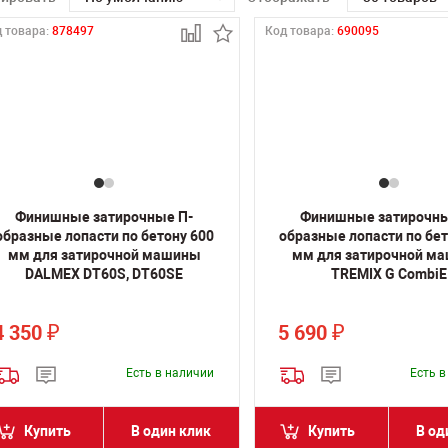
 товара:
878497
Код товара:
690095
Финишные затирочные П-
Финишные затирочны
образные лопасти по бетону 600
образные лопасти по бет
мм для затирочной машины
мм для затирочной м
DALMEX DT60S, DT60SE
TREMIX G CombiE
4 350
5 690
₽
₽
Есть в наличии
Есть 
Купить
В один клик
Купить
В од