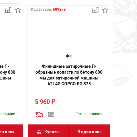
Код товара:
689279
е П-
Финишные затирочные П-
ону 880
образные лопасти по бетону 880
ашины
мм для затирочной машины
ATLAS COPCO BG 375
5 960
₽
в наличии
Есть в наличии
ин клик
Купить
В один клик