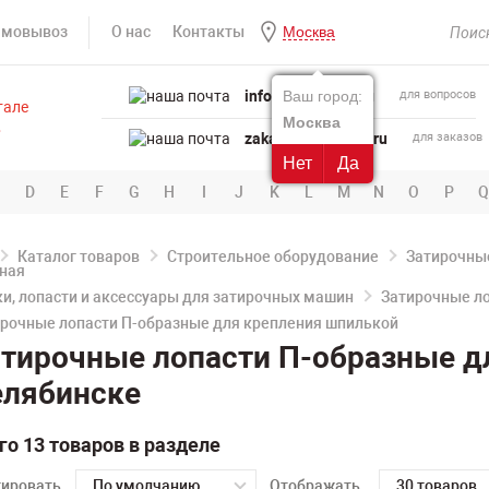
амовывоз
О нас
Контакты
Москва
info@powertool.ru
Ваш город:
для вопросов
Москва
zakaz@powertool.ru
для заказов
Нет
Да
D
E
F
G
H
I
J
K
L
M
N
O
P
Q
Каталог товаров
Строительное оборудование
Затирочны
и, лопасти и аксессуары для затирочных машин
Затирочные л
рочные лопасти П-образные для крепления шпилькой
тирочные лопасти П-образные д
елябинске
го 13 товаров в разделе
тировать
По умолчанию
Отображать
30 товаров