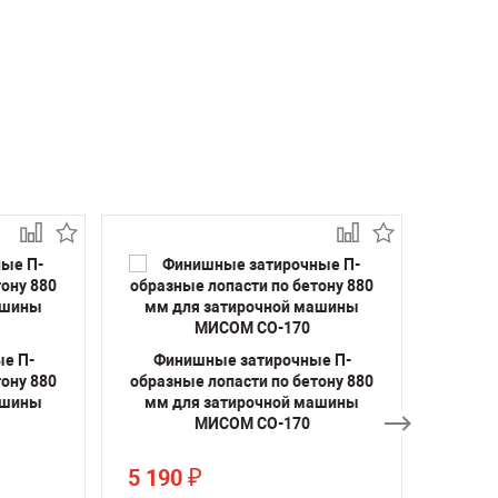
е П-
Финишные затирочные П-
Фин
ону 880
образные лопасти по бетону 880
образн
ашины
мм для затирочной машины
мм д
МИСОМ СО-170
5 190
5 69
₽