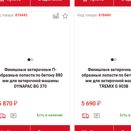
 товара:
878445
Код товара:
878449
Финишные затирочные П-
Финишные затирочны
образные лопасти по бетону 880
образные лопасти по бет
мм для затирочной машины
мм для затирочной м
DYNAPAC BG 370
TREMIX G 903B
5 870
5 690
₽
₽
Есть в наличии
Есть 