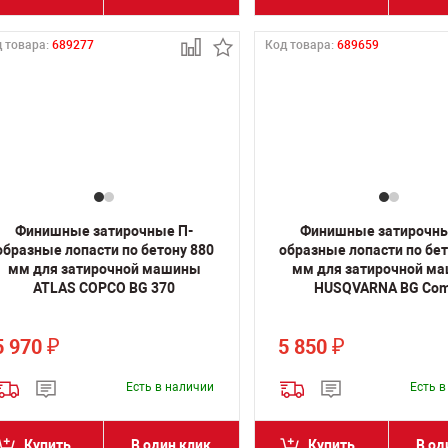
 товара:
689277
Код товара:
689659
Финишные затирочные П-
Финишные затирочны
образные лопасти по бетону 880
образные лопасти по бет
мм для затирочной машины
мм для затирочной м
ATLAS COPCO BG 370
HUSQVARNA BG Com
5 970
5 850
₽
₽
Есть в наличии
Есть 
Купить
В один клик
Купить
В од