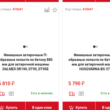
 товара:
878441
Код товара:
878447
Финишные затирочные П-
Финишные затирочны
образные лопасти по бетону 880
образные лопасти по бет
мм для затирочной машины
мм для затирочной м
DALMEX DR190, DT95, DT95E
HUSQVARNA BG 37
5 810
5 790
₽
₽
Есть в наличии
Есть 
Купить
В один клик
Купить
В од