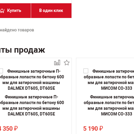
Купить
В один клик
 найдено товаров
иты продаж
Финишные затирочные П-
Финишные затирочны
образные лопасти по бетону 600
образные лопасти по бет
мм для затирочной машины
мм для затирочной м
DALMEX DT60S, DT60SE
МИСОМ СО-333
4 350
5 190
₽
₽