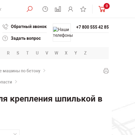
0
Обратный звонок
+7 800 555 42 85
Задать вопрос
R
S
T
U
V
W
X
Y
Z
е машины по бетону
опасти
ля крепления шпилькой в