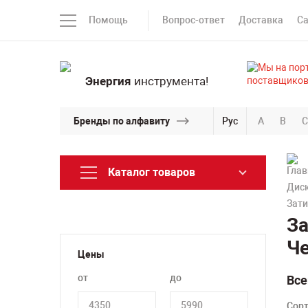
Помощь
Вопрос-ответ
Доставка
С
Энергия
инструмента!
Бренды по алфавиту
Рус
A
B
C
Каталог товаров
Диск
Зати
За
Ч
Цены
от
до
Все
Сор