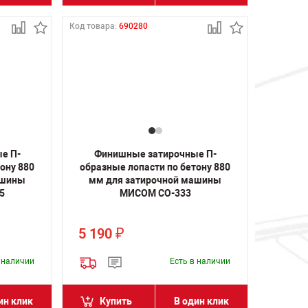
Код товара:
690280
е П-
Финишные затирочные П-
ону 880
образные лопасти по бетону 880
ашины
мм для затирочной машины
5
МИСОМ СО-333
5 190
₽
в наличии
Есть в наличии
ин клик
Купить
В один клик