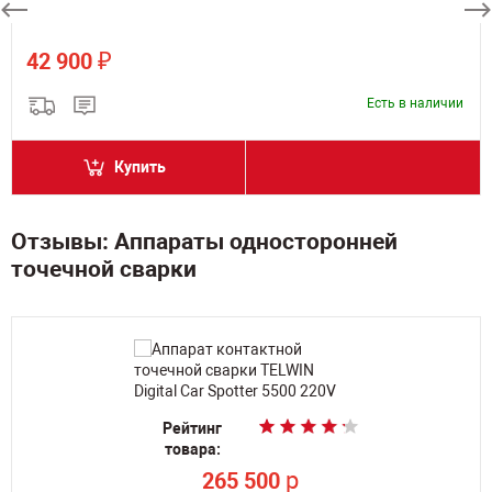
₽
42 900
Есть в наличии
Купить
Отзывы: Аппараты односторонней
точечной сварки
Рейтинг
Рейтинг
Рейтинг
Рейтинг
товара:
товара:
товара:
товара:
p
p
p
p
265 500
265 500
257 600
257 600