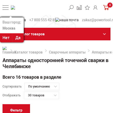
0
+7 800 555 42 85
zakaz@powertool.
Ваш город:
Ваш город:
Москва
Москва
Каталог товаров
Нет
Нет
Да
Да
Каталог товаров
Сварочные аппараты
Аппараты ко
Аппараты односторонней точечной сварки в
Челябинске
Всего 16 товаров в разделе
Сортировать
По умолчанию
Отображать
30 товаров
Фильтр