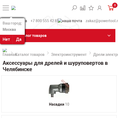
0
+7 800 555 42 85
zakaz@powertool.
Ваш город:
Ваш город:
Москва
Москва
Каталог товаров
Нет
Нет
Да
Да
Каталог товаров
Электроинструмент
Дрели электр
Аксессуары для дрелей и шуруповертов в
Челябинске
Насадки
10