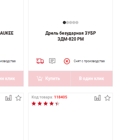
WAUKEE
Дрель безударная ЗУБР
ЗДМ-820 РМ
ин клик
Купить
В один клик
Код товара:
118405