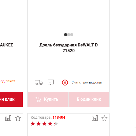
WAUKEE
Дрель безударная DeWALT D
21520
ин клик
Купить
В один клик
Код товара:
118404