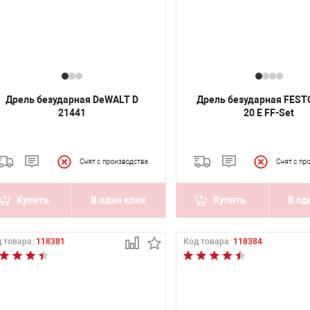
Дрель безударная DeWALT D
Дрель безударная FEST
21441
20 E FF-Set
Купить
В один клик
Купить
В од
 товара:
118381
Код товара:
118384