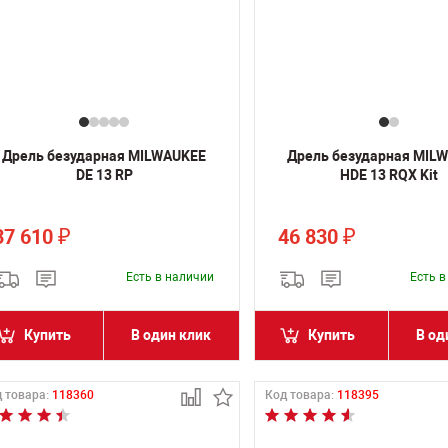
Дрель безударная MILWAUKEE
Дрель безударная MIL
DE 13 RP
HDE 13 RQX Kit
37 610
46 830
₽
₽
Есть в наличии
Есть 
Купить
В один клик
Купить
В од
 товара:
118360
Код товара:
118395