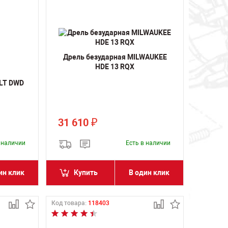
Дрель безударная MILWAUKEE
HDE 13 RQX
ALT DWD
31 610
₽
в наличии
Есть в наличии
ин клик
Купить
В один клик
Код товара:
118403