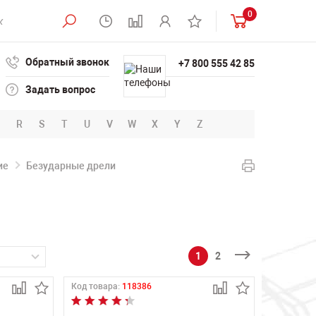
0
Обратный звонок
+7 800 555 42 85
Задать вопрос
R
S
T
U
V
W
X
Y
Z
ие
Безударные дрели
1
2
Код товара:
118386