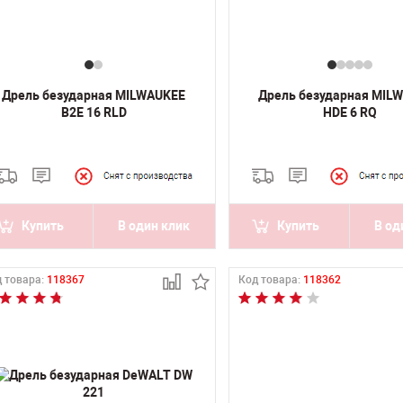
Дрель безударная MILWAUKEE
Дрель безударная MIL
B2E 16 RLD
HDE 6 RQ
Купить
В один клик
Купить
В од
 товара:
118367
Код товара:
118362