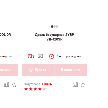
OOL DR
Дрель безударная ЗУБР
ЗД-420ЭР
ин клик
Купить
В один клик
Код товара:
118406