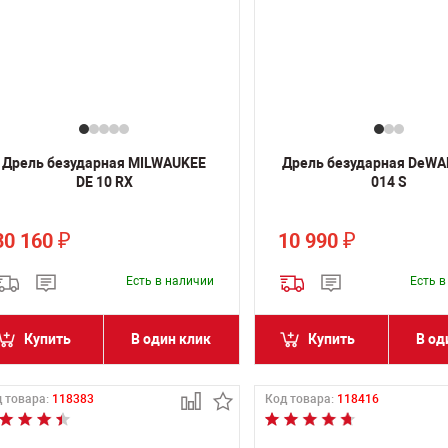
Дрель безударная MILWAUKEE
Дрель безударная DeW
DE 10 RX
014 S
30 160
10 990
₽
₽
Есть в наличии
Есть 
Купить
В один клик
Купить
В од
 товара:
118383
Код товара:
118416