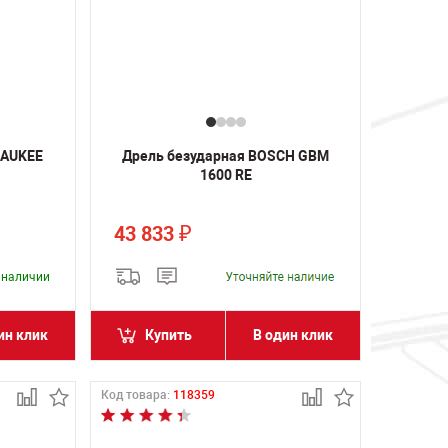
WAUKEE
Дрель безударная BOSCH GBM
1600 RE
43 833
₽
в наличии
ин клик
Купить
В один клик
Код товара:
118359