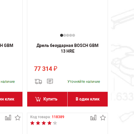
CH GBM
Дрель безударная BOSCH GBM
13 HRE
77 314
₽
ин клик
Купить
В один клик
Код товара:
118389