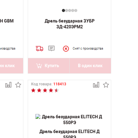
CH GBM
Дрель безударная ЗУБР
ЗД-420ЭРМ2
ин клик
Купить
В один клик
Код товара:
118413
Дрель безударная ELITECH Д
550РЭ