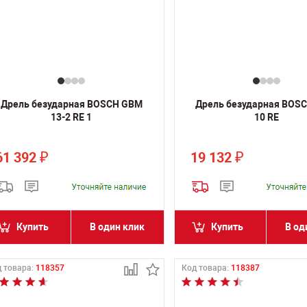
Дрель безударная BOSCH GBM
Дрель безударная BOS
13-2 RE 1
10 RE
61 392
19 132
₽
₽
Купить
В один клик
Купить
В од
 товара:
118357
Код товара:
118387