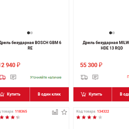
Дрель безударная BOSCH GBM 6
Дрель безударная MIL
RE
HDE 13 RQD
12 940
55 300
₽
₽
Купить
В один клик
Купить
В од
 товара:
118365
Код товара:
134322