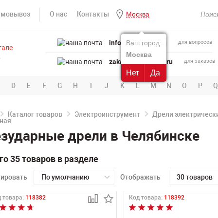
амовывоз
О нас
Контакты
Москва
info@powertool.ru
Ваш город:
для вопросов
Москва
zakaz@powertool.ru
для заказов
Нет
Да
D
E
F
G
H
I
J
K
L
M
N
O
P
Q
Каталог товаров
Электроинструмент
Дрели электрическ
зударные дрели в Челябинске
го 35 товаров в разделе
тировать
По умолчанию
Отображать
30 товаров
 товара:
118382
Код товара:
118392