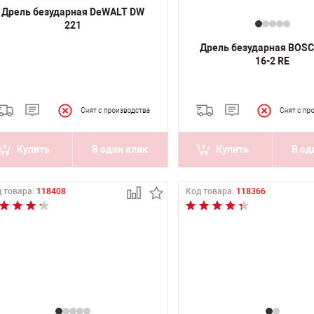
Дрель безударная DeWALT DW
221
Дрель безударная BOS
16-2 RE
Купить
В один клик
Купить
В од
 товара:
118408
Код товара:
118366