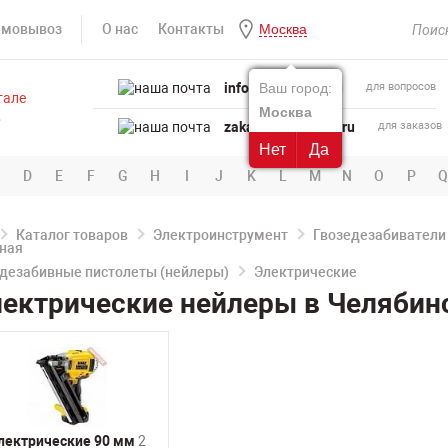
амовывоз
О нас
Контакты
Москва
info@powertool.ru
Ваш город:
для вопросов
Москва
zakaz@powertool.ru
для заказов
Нет
Да
D
E
F
G
H
I
J
K
L
M
N
O
P
Q
Каталог товаров
Электроинструмент
Гвозедезабиватели
дезабивные пистолеты (нейлеры)
Электрические
ектрические нейлеры в Челябин
лектрические 90 мм
2