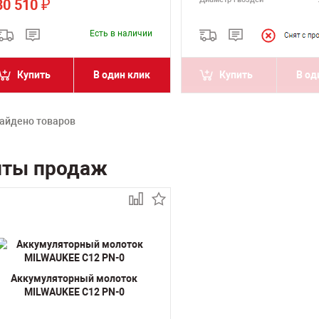
30 510
₽
Есть в наличии
Купить
В один клик
Купить
В од
айдено товаров
иты продаж
Аккумуляторный молоток
MILWAUKEE C12 PN-0