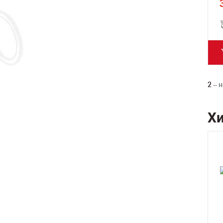
2
– н
Х