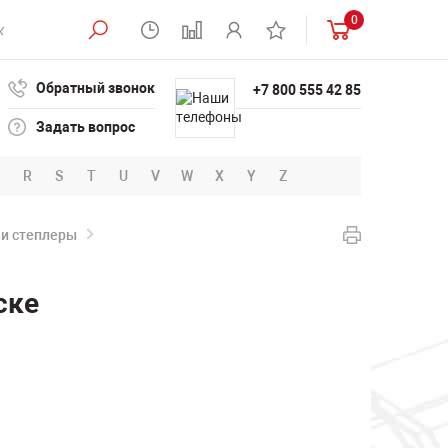
0
Обратный звонок
+7 800 555 42 85
Задать вопрос
R
S
T
U
V
W
X
Y
Z
 и степлеры
ске