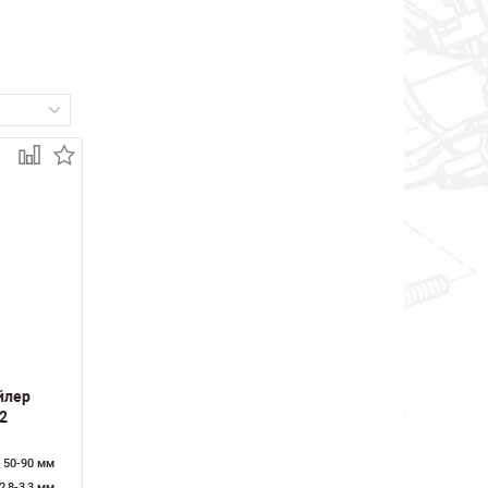
йлер
2
50-90 мм
2,8-3,3 мм