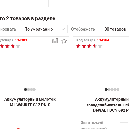
го 2 товаров в разделе
тировать
По умолчанию
Отображать
30 товаров
 товара:
134383
Код товара:
134384
Аккумуляторный молоток
Аккумуляторный
MILWAUKEE C12 PN-0
гвоздезабиватель не
DeWALT DCN 692 P
Длина гвоздей
Диаметр гвоздей