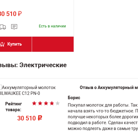
30 510
₽
Есть в наличии
Купить
зывы: Электрические
Отзыв о Аккумуляторный м
Борис
Рейтинг
Рейтинг
Рейтинг
Покупал молоток для работы. Так
Рейтинг
Рейтинг
Рейтинг
Рейтинг
Рейтинг
Рейтинг
Рейтинг
товара:
товара:
товара:
начала взять что-то бюджетное. П
товара:
товара:
товара:
товара:
товара:
товара:
товара:
получше некоторых более дорогих 
30 510
30 510
30 510
p
p
p
подводил в работе. Сделан качест
По запросу
По запросу
По запросу
По запросу
По запросу
По запросу
По запросу
можно подлезть даже в самые тр