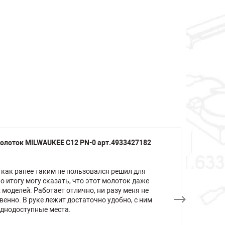
олоток MILWAUKEE C12 PN-0 арт.4933427182
 как ранее таким не пользовался решил для
о итогу могу сказать, что этот молоток даже
моделей. Работает отлично, ни разу меня не
венно. В руке лежит достаточно удобно, с ним
уднодоступные места.