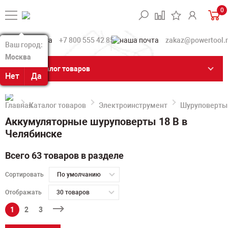
0
+7 800 555 42 85
zakaz@powertool.
Ваш город:
Ваш город:
Москва
Москва
Каталог товаров
Нет
Нет
Да
Да
Каталог товаров
Электроинструмент
Шуруповерты
Аккумуляторные шуруповерты 18 В в
Челябинске
Всего 63 товаров в разделе
Сортировать
По умолчанию
Отображать
30 товаров
1
2
3