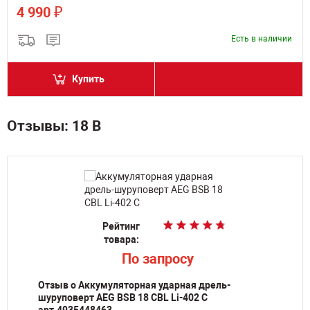
₽
4 990
Есть в наличии
Купить
Отзывы: 18 В
Рейтинг
Рейтинг
Рейтинг
Рейтинг
Рейтинг
Рейтинг
товара:
товара:
товара:
товара:
товара:
товара:
По запросу
По запросу
По запросу
По запросу
p
p
22 990
22 990
Отзыв о Аккумуляторная ударная дрель-
шуруповерт AEG BSB 18 CBL Li-402 C