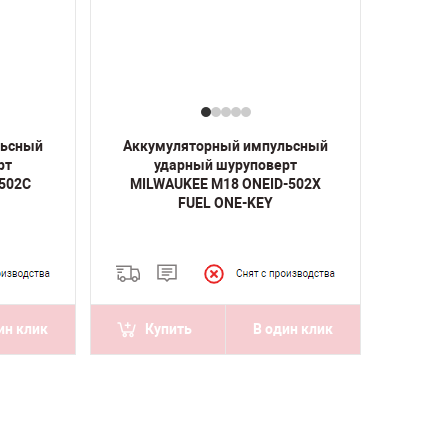
льсный
Аккумуляторный импульсный
рт
ударный шуруповерт
502C
MILWAUKEE M18 ONEID-502X
FUEL ONE-KEY
ин клик
Купить
В один клик