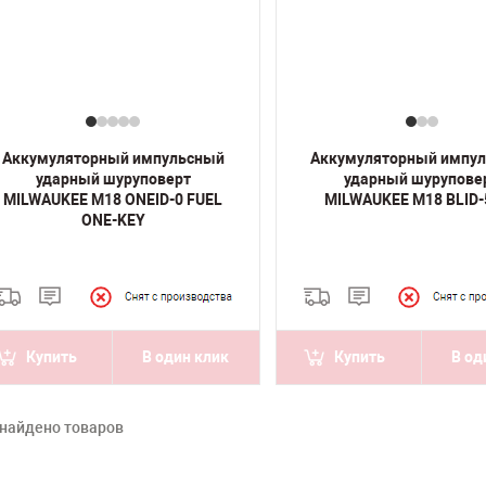
Аккумуляторный импульсный
Аккумуляторный импу
ударный шуруповерт
ударный шурупове
MILWAUKEE M18 ONEID-0 FUEL
MILWAUKEE M18 BLID-
ONE-KEY
Купить
В один клик
Купить
В од
 найдено товаров