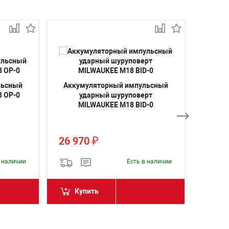
льсный
Аккумуляторный импульсный
Ак
8 OP-0
ударный шуруповерт
и
MILWAUKEE M18 BID-0
шуру
26 970
26 9
₽
в наличии
Есть в наличии
Купить
Ку