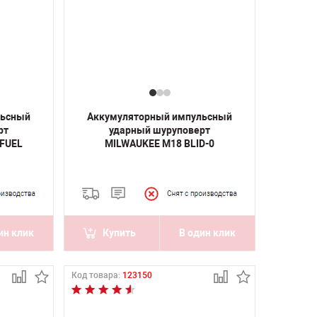
льсный
Аккумуляторный импульсный
рт
ударный шуруповерт
 FUEL
MILWAUKEE M18 BLID-0
ин клик
Купить
В один клик
Код товара:
123150