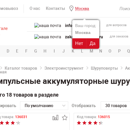
амовывоз
О нас
Контакты
Москва
info@powertool.ru
Ваш город:
для вопросов
Москва
zakaz@powertool.ru
для заказов
Нет
Да
D
E
F
G
H
I
J
K
L
M
N
O
P
Q
Каталог товаров
Электроинструмент
Шуруповерты
Ак
мпульсные аккумуляторные шуру
го 18 товаров в разделе
тировать
По умолчанию
Отображать
30 товаров
 товара:
136031
Код товара:
136015