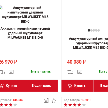
Аккумуляторный импульсный
ударный шуруповерт
MILWAUKEE M18 BID-0
Аккумуляторный импу
ударный шурупове
MILWAUKEE M12 BID-
26 970
40 080
₽
₽
Есть в наличии
Есть 
Купить
В один клик
Купить
В од
 товара:
136034
Код товара:
136018