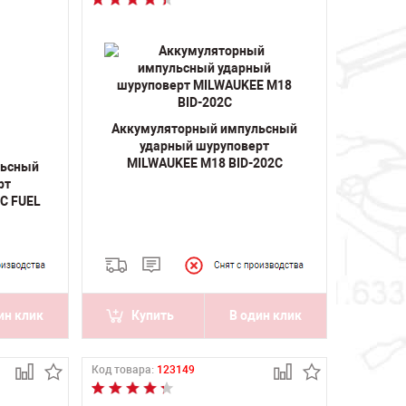
Аккумуляторный импульсный
ударный шуруповерт
MILWAUKEE M18 BID-202C
льсный
рт
C FUEL
ин клик
Купить
В один клик
Код товара:
123149