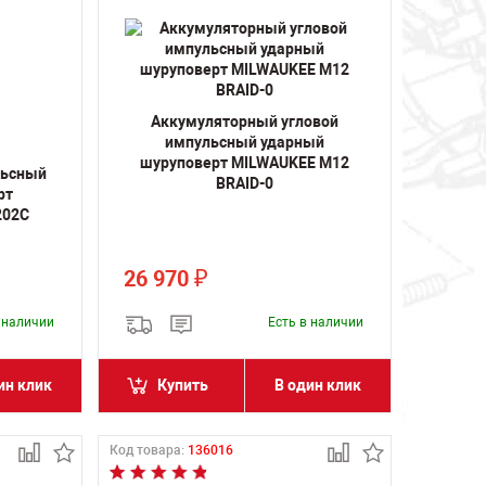
Аккумуляторный угловой
импульсный ударный
шуруповерт MILWAUKEE M12
льсный
BRAID-0
рт
202C
26 970
₽
в наличии
Есть в наличии
ин клик
Купить
В один клик
Код товара:
136016