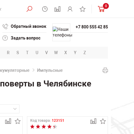
0
Обратный звонок
+7 800 555 42 85
Задать вопрос
R
S
T
U
V
W
X
Y
Z
кумуляторные
Импульсные
поверты в Челябинске
Код товара:
123151