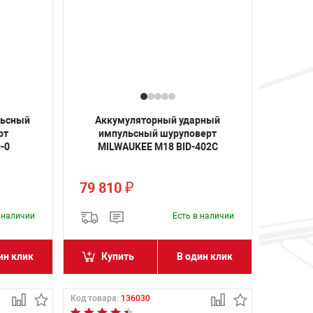
льсный
Аккумуляторный ударный
рт
импульсный шуруповерт
-0
MILWAUKEE M18 BID-402C
79 810
₽
в наличии
Есть в наличии
ин клик
Купить
В один клик
Код товара:
136030