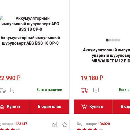
Аккумуляторный импульсный
шуруповерт AEG BSS 18 OP-0
Аккумуляторный импу
ударный шурупове
MILWAUKEE M12 BID
22 990
19 180
₽
₽
Есть в наличии
Есть 
Купить
В один клик
Купить
В од
 товара:
123147
Код товара:
136020