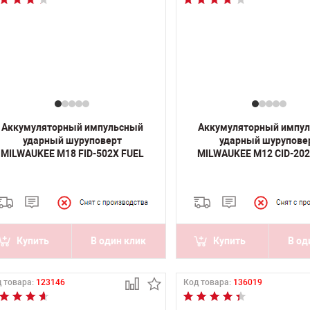
Аккумуляторный импульсный
Аккумуляторный импу
ударный шуруповерт
ударный шурупове
MILWAUKEE M18 FID-502X FUEL
MILWAUKEE M12 CID-202
Купить
В один клик
Купить
В од
 товара:
123146
Код товара:
136019