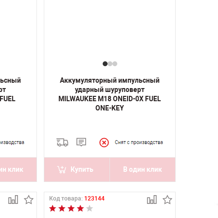
льсный
Аккумуляторный импульсный
рт
ударный шуруповерт
 FUEL
MILWAUKEE M18 ONEID-0X FUEL
ONE-KEY
ин клик
Купить
В один клик
Код товара:
123144