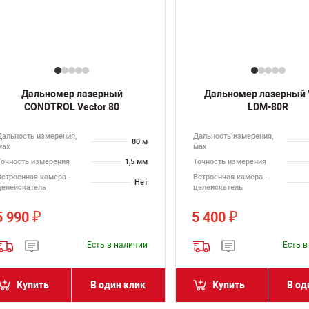
Дальномер лазерный
Дальномер лазерный
CONDTROL Vector 80
LDM-80R
Дальность измерения,
Дальность измерения,
80 м
мах
мах
Точность измерения
1,5 мм
Точность измерения
Встроенная камера -
Встроенная камера -
Нет
целеискатель
целеискатель
5 990
5 400
₽
₽
Есть в наличии
Есть 
Купить
В один клик
Купить
В од