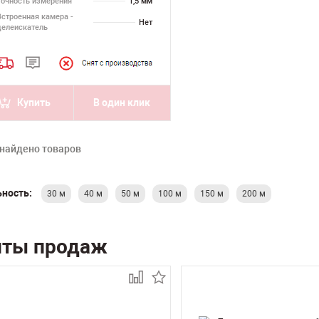
Точность измерения
1,5 мм
Встроенная камера -
Нет
целеискатель
Купить
В один клик
 найдено товаров
ность:
30 м
40 м
50 м
100 м
150 м
200 м
иты продаж