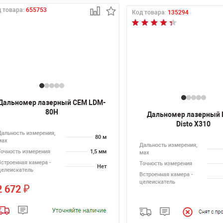
 товара:
655753
Код товара:
135294
Дальномер лазерный CEM LDM-
80H
Дальномер лазерный 
Disto X310
Дальность измерения,
80 м
мах
Дальность измерения,
Точность измерения
1,5 мм
мах
Встроенная камера -
Точность измерения
Нет
целеискатель
Встроенная камера -
целеискатель
2 672
₽