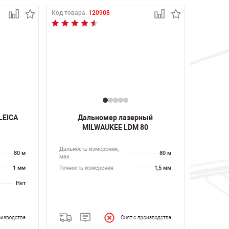
Код товара:
120908
LEICA
Дальномер лазерный
MILWAUKEE LDM 80
Дальность измерения,
80 м
80 м
мах
1 мм
Точность измерения
1,5 мм
Нет