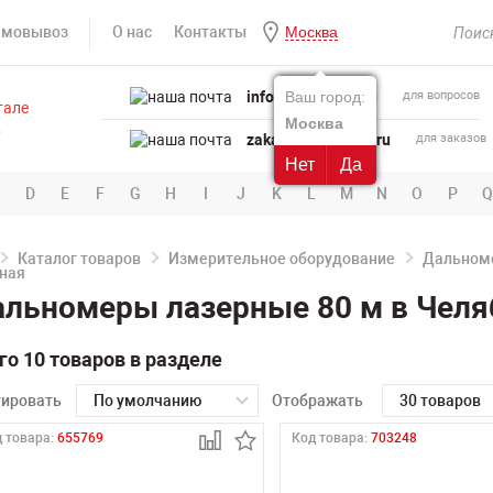
амовывоз
О нас
Контакты
Москва
info@powertool.ru
Ваш город:
для вопросов
Москва
zakaz@powertool.ru
для заказов
Нет
Да
D
E
F
G
H
I
J
K
L
M
N
O
P
Q
Каталог товаров
Измерительное оборудование
Дальном
льномеры лазерные 80 м в Челя
го 10 товаров в разделе
тировать
По умолчанию
Отображать
30 товаров
 товара:
655769
Код товара:
703248