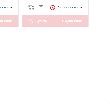
ин клик
Купить
В один клик