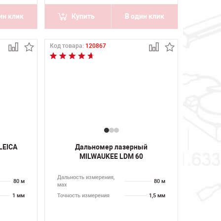
ин клик
Купить
В один клик
Код товара:
120867
LEICA
Дальномер лазерный
MILWAUKEE LDM 60
Дальность измерения,
80 м
80 м
мах
1 мм
Точность измерения
1,5 мм