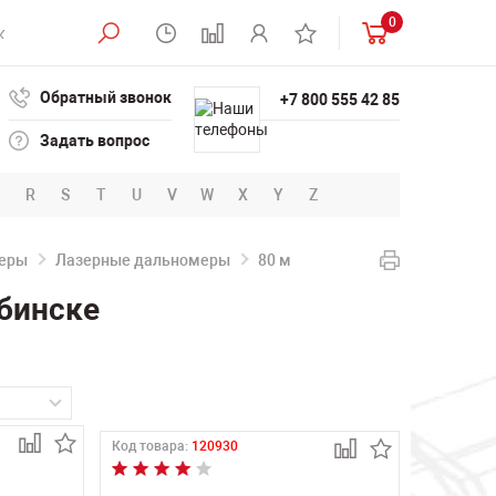
0
Обратный звонок
+7 800 555 42 85
Задать вопрос
R
S
T
U
V
W
X
Y
Z
еры
Лазерные дальномеры
80 м
бинске
Код товара:
120930