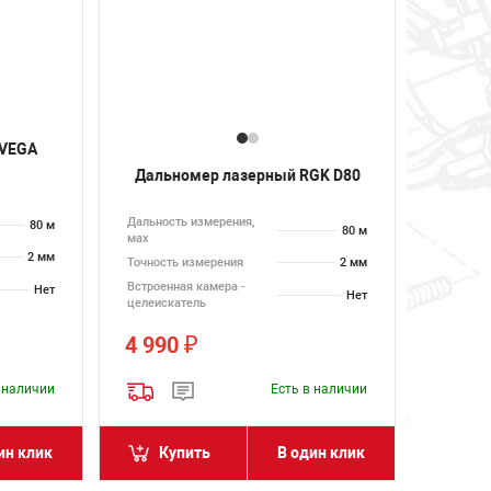
 VEGA
Дальномер лазерный RGK D80
Дальность измерения,
80 м
80 м
мах
2 мм
Точность измерения
2 мм
Встроенная камера -
Нет
Нет
целеискатель
4 990
₽
в наличии
Есть в наличии
ин клик
Купить
В один клик