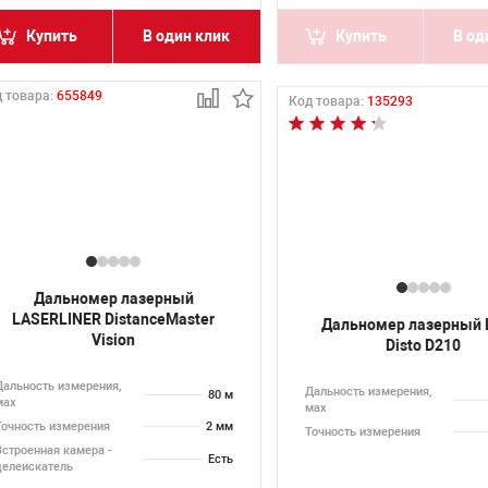
Купить
В один клик
Купить
В од
 товара:
655849
Код товара:
135293
Дальномер лазерный
LASERLINER DistanceMaster
Дальномер лазерный 
Vision
Disto D210
Дальность измерения,
Дальность измерения,
80 м
мах
мах
Точность измерения
2 мм
Точность измерения
Встроенная камера -
Есть
целеискатель