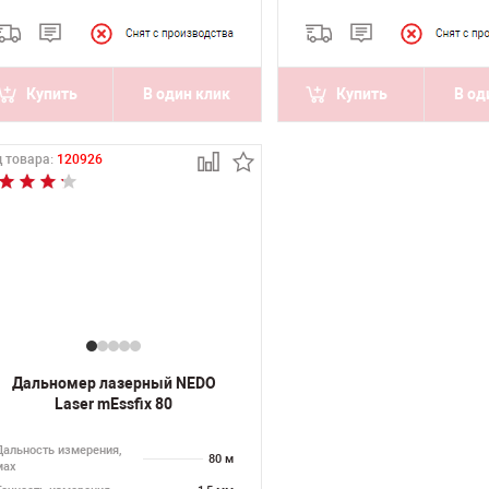
Купить
В один клик
Купить
В од
 товара:
120926
Дальномер лазерный NEDO
Laser mEssfix 80
Дальность измерения,
80 м
мах