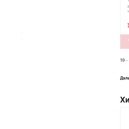
10
–
Даль
Х