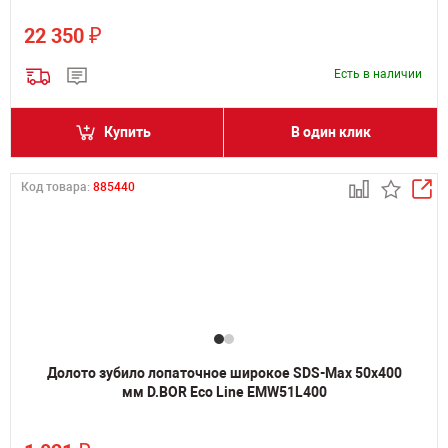
₽
22 350
Есть в наличии
Купить
В один клик
Код товара:
885440
Долото зубило лопаточное широкое SDS-Max 50х400
мм D.BOR Eco Line EMW51L400