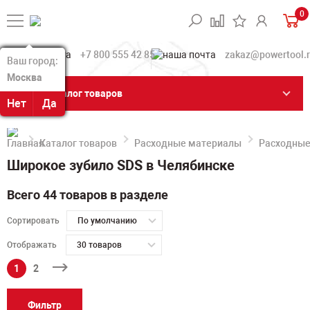
0
+7 800 555 42 85
zakaz@powertool.
Ваш город:
Ваш город:
Москва
Москва
Каталог товаров
Нет
Нет
Да
Да
Каталог товаров
Расходные материалы
Расходные
Широкое зубило SDS в Челябинске
Всего 44 товаров в разделе
Сортировать
По умолчанию
Отображать
30 товаров
1
2
Фильтр