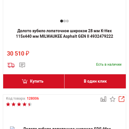
Долото зубило лопаточное широкое 28 мм K-Hex
115х440 мм MILWAUKEE Asphalt GEN II 4932479222
₽
30 510
Есть в наличии
Купить
В один клик
Код товара:
128006