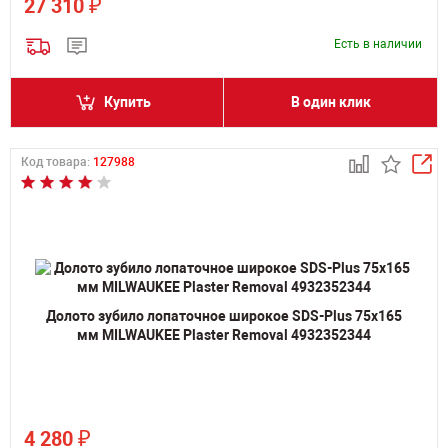
₽
27 310
Есть в наличии
Купить
В один клик
Код товара:
127988
Долото зубило лопаточное широкое SDS-Plus 75х165
мм MILWAUKEE Plaster Removal 4932352344
₽
4 280