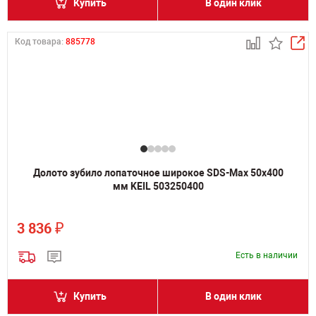
Купить
В один клик
Код товара:
885778
Долото зубило лопаточное широкое SDS-Max 50х400
мм KEIL 503250400
₽
3 836
Есть в наличии
Купить
В один клик