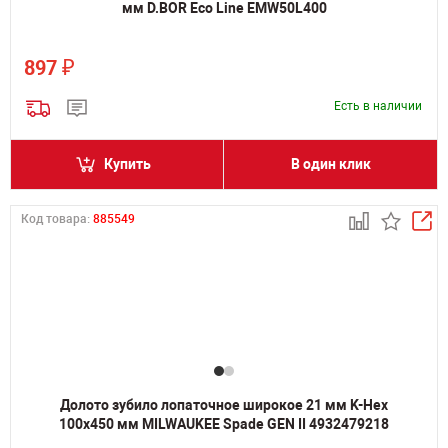
мм D.BOR Eco Line EMW50L400
₽
897
Есть в наличии
Купить
В один клик
Код товара:
885549
Долото зубило лопаточное широкое 21 мм K-Hex
100х450 мм MILWAUKEE Spade GEN II 4932479218