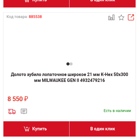
Код товара:
885538
Долото зубило лопаточное широкое 21 мм K-Hex 50х300
мм MILWAUKEE GEN II 4932479216
₽
8 550
Есть в наличии
Купить
В один клик