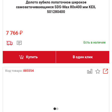
Долото зубило лопаточное широкое
самозатачивающееся SDS-Max 80х400 мм KEIL
501280400
₽
7 766
Есть в наличии
Купить
В один клик
Код товара:
885554