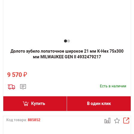
Долото зубило лопаточное широкое 21 мм K-Hex 75х300
мм MILWAUKEE GEN II 4932479217
₽
9 570
Есть в наличии
Купить
В один клик
Код товара:
885852