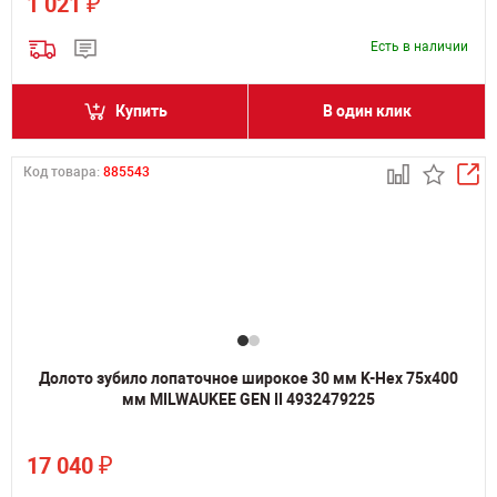
₽
1 021
Есть в наличии
Купить
В один клик
Код товара:
885543
Долото зубило лопаточное широкое 30 мм K-Hex 75х400
мм MILWAUKEE GEN II 4932479225
₽
17 040