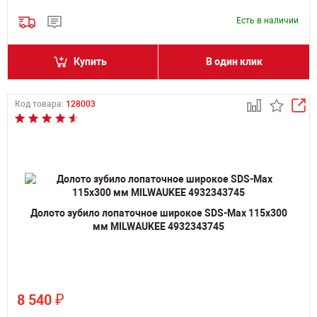
Есть в наличии
Купить
В один клик
Код товара:
128003
Долото зубило лопаточное широкое SDS-Max 115х300
мм MILWAUKEE 4932343745
₽
8 540