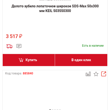
Долото зубило лопаточное широкое SDS-Max 50х300
мм KEIL 503550300
₽
3 517
Есть в наличии
Купить
В один клик
Код товара:
885840