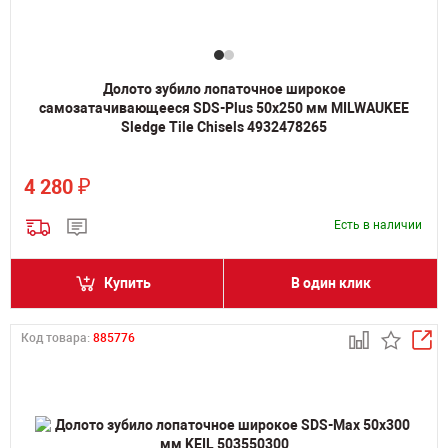
Долото зубило лопаточное широкое
самозатачивающееся SDS-Plus 50х250 мм MILWAUKEE
Sledge Tile Chisels 4932478265
₽
4 280
Есть в наличии
Купить
В один клик
Код товара:
885776