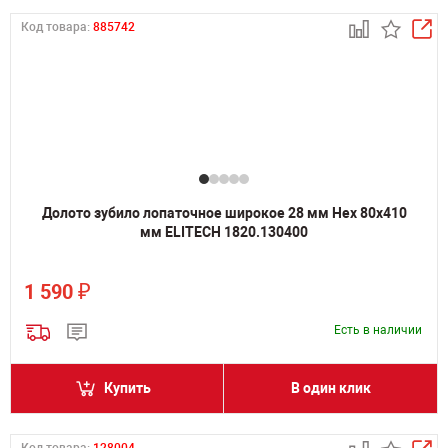
Код товара:
885742
Долото зубило лопаточное широкое 28 мм Hex 80х410
мм ELITECH 1820.130400
₽
1 590
Есть в наличии
Купить
В один клик