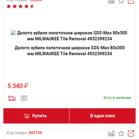
Код товара:
128004
Долото зубило лопаточное широкое SDS-Max 80х300
мм MILWAUKEE Tile Removal 4932399234
₽
5 340
Есть в наличии
Купить
В один клик
Код товара:
885738