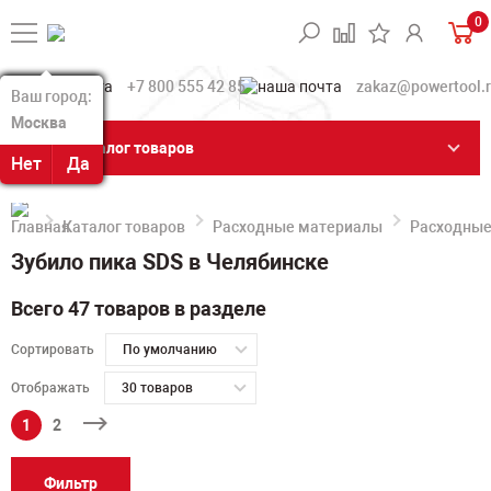
0
+7 800 555 42 85
zakaz@powertool.
Ваш город:
Ваш город:
Москва
Москва
Каталог товаров
Нет
Нет
Да
Да
Каталог товаров
Расходные материалы
Расходные
Зубило пика SDS в Челябинске
Всего 47 товаров в разделе
Сортировать
По умолчанию
Отображать
30 товаров
1
2
Фильтр