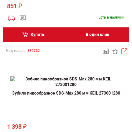
₽
851
Есть в наличии
Купить
В один клик
Код товара:
885752
Зубило пикообразное SDS-Max 280 мм KEIL 273001280
₽
1 398