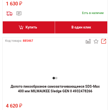
₽
1 630
Есть в наличии
Купить
В один клик
Код товара:
885467
Долото пикообразное самозатачивающееся SDS-Max
400 мм MILWAUKEE Sledge GEN II 4932478266
₽
4 620