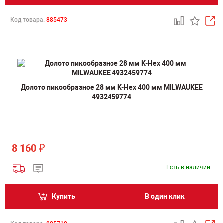
Код товара:
885473
Долото пикообразное 28 мм K-Hex 400 мм MILWAUKEE
4932459774
₽
8 160
Есть в наличии
Купить
В один клик