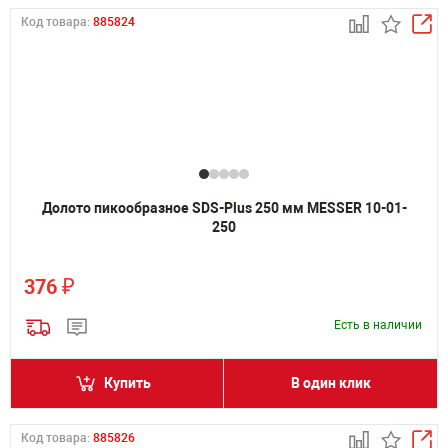
Код товара:
885824
Долото пикообразное SDS-Plus 250 мм MESSER 10-01-
250
₽
376
Есть в наличии
Купить
В один клик
Код товара:
885826