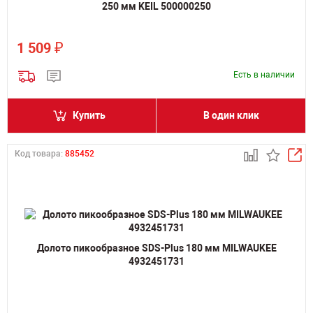
250 мм KEIL 500000250
₽
1 509
Есть в наличии
Купить
В один клик
Код товара:
885452
Долото пикообразное SDS-Plus 180 мм MILWAUKEE
4932451731