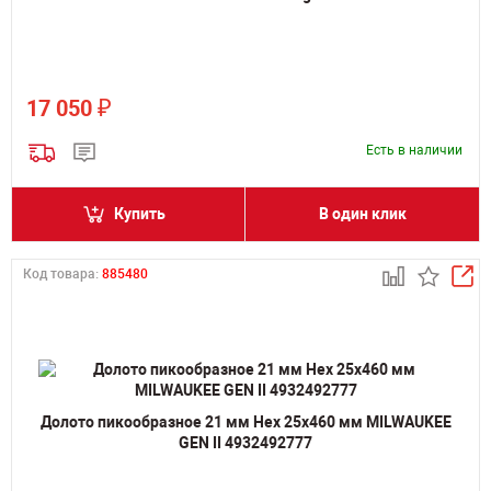
₽
17 050
Есть в наличии
Купить
В один клик
Код товара:
885480
Долото пикообразное 21 мм Hex 25х460 мм MILWAUKEE
GEN II 4932492777