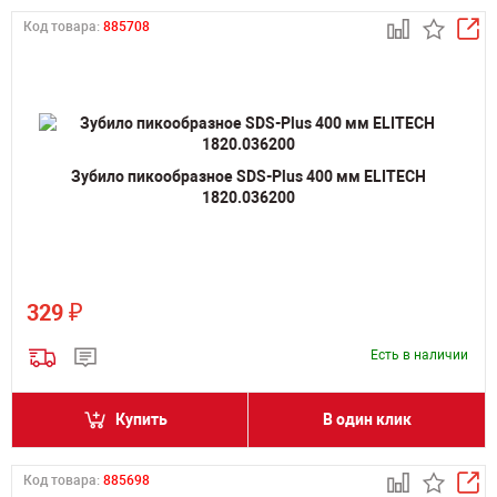
Код товара:
885708
Зубило пикообразное SDS-Plus 400 мм ELITECH
1820.036200
₽
329
Есть в наличии
Купить
В один клик
Код товара:
885698