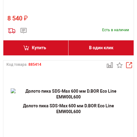
₽
8 540
Есть в наличии
Купить
В один клик
Код товара:
885414
Долото пика SDS-Max 600 мм D.BOR Eco Line
EMW00L600