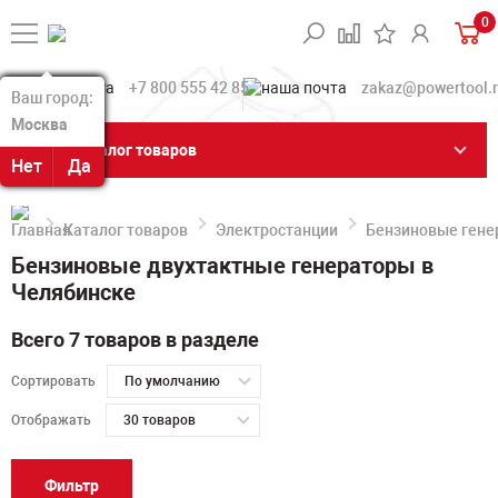
0
+7 800 555 42 85
zakaz@powertool.
Ваш город:
Ваш город:
Москва
Москва
Каталог товаров
Нет
Нет
Да
Да
Каталог товаров
Электростанции
Бензиновые гене
Бензиновые двухтактные генераторы в
Челябинске
Всего 7 товаров в разделе
Сортировать
По умолчанию
Отображать
30 товаров
Фильтр