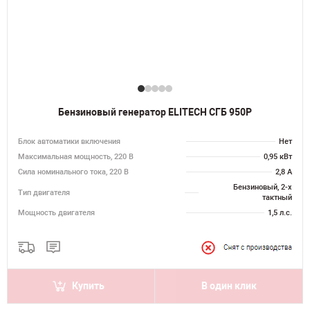
Бензиновый генератор ELITECH СГБ 950Р
Блок автоматики включения
Нет
Максимальная мощность, 220 В
0,95 кВт
Сила номинального тока, 220 В
2,8 А
Бензиновый, 2-х
Тип двигателя
тактный
Мощность двигателя
1,5 л.с.
Купить
В один клик