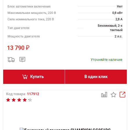
Блок автоматики включения
Нет
Максимальная мощность, 220 В
0,8 кВт
Сила номинального тока, 220 В
2,8 А
Бензиновый, 2-х
Тип двигателя
тактный
Мощность двигателя
2 л.с.
₽
13 790
Купить
В один клик
Код товара:
117912