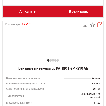
Купить
В один клик
Код товара:
825101
Бензиновый генератор PATRIOT GP 7210 AE
Блок автоматики включения
Опция
Максимальная мощность, 220 В
6,5 кВт
Сила номинального тока, 220 В
26,1 А
Бензиновый, 4-х
Тип двигателя
тактный
Мощность двигателя
15 л.с.