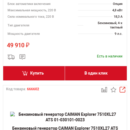
Блок автоматики включения
Опция
Максимальная мощность, 220 В
4,8 кВт
Сила номинального тока, 220 В
18,3 А
Бензиновый, 4-х
Тип двигателя
тактный
Мощность двигателя
9 л.с.
₽
49 910
Есть в наличии
Купить
В один клик
Код товара:
666602
Бензиновый генератор CAIMAN Explorer 7510XL27 ATS