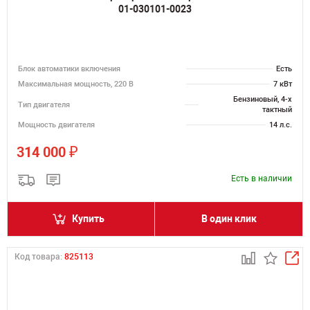
01-030101-0023
Блок автоматики включения
Есть
Максимальная мощность, 220 В
7 кВт
Бензиновый, 4-х
Тип двигателя
тактный
Мощность двигателя
14 л.с.
₽
314 000
Есть в наличии
Купить
В один клик
Код товара:
825113