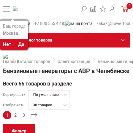
0
+7 800 555 42 85
zakaz@powertool.
Ваш город:
Ваш город:
Москва
Москва
Каталог товаров
Нет
Нет
Да
Да
Каталог товаров
Электростанции
Бензиновые гене
Бензиновые генераторы с АВР в Челябинске
Всего 66 товаров в разделе
Сортировать
По умолчанию
Отображать
30 товаров
1
2
3
Фильтр