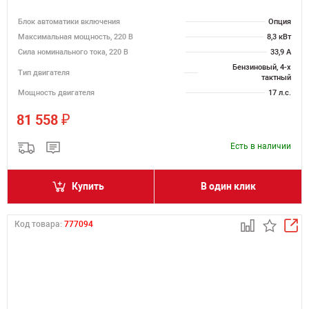
Блок автоматики включения
Опция
Максимальная мощность, 220 В
8,3 кВт
Сила номинального тока, 220 В
33,9 А
Бензиновый, 4-х
Тип двигателя
тактный
Мощность двигателя
17 л.с.
₽
81 558
Есть в наличии
Купить
В один клик
Код товара:
777094