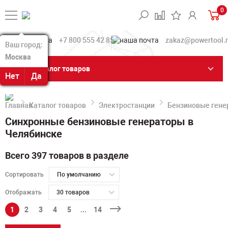
0
+7 800 555 42 85
zakaz@powertool.
Ваш город:
Ваш город:
Москва
Москва
Каталог товаров
Нет
Нет
Да
Да
Каталог товаров
Электростанции
Бензиновые гене
Синхронные бензиновые генераторы в
Челябинске
Всего 397 товаров в разделе
Сортировать
По умолчанию
Отображать
30 товаров
1
2
3
4
5
...
14