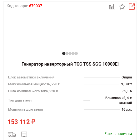
Код товара:
679037
Генератор инверторный ТСС TSS SGG 10000Ei
Блок автоматики включения
Опция
Максимальная мощность, 220 В
9,5 кВт
Сила номинального тока, 220 В
39,1 А
Бензиновый, 4-х
Тип двигателя
тактный
Мощность двигателя
16 л.с.
₽
153 112
Есть в наличии