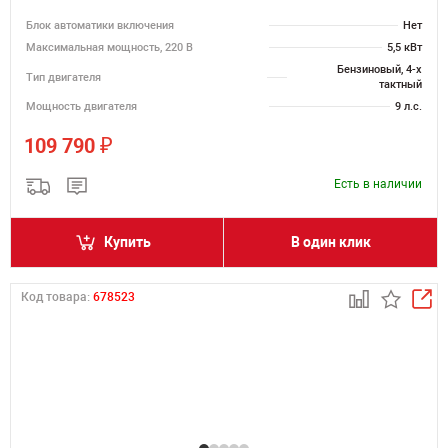
Блок автоматики включения
Нет
Максимальная мощность, 220 В
5,5 кВт
Бензиновый, 4-х
Тип двигателя
тактный
Мощность двигателя
9 л.с.
₽
109 790
Есть в наличии
Купить
В один клик
Код товара:
678523