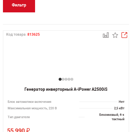
Фильтр
Код товара:
813625
Генератор инверторный A-iPower A2500iS
Блок автоматики включения
Нет
Максимальная мощность, 220 В
2,5 кВт
Бензиновый, 4-х
Тип двигателя
тактный
₽
55 990