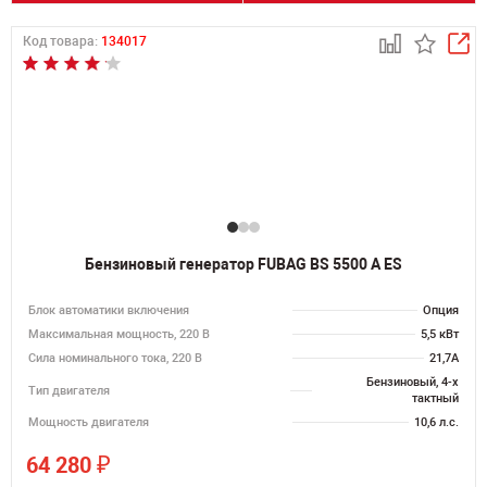
Код товара:
134017
Бензиновый генератор FUBAG BS 5500 A ES
Блок автоматики включения
Опция
Максимальная мощность, 220 В
5,5 кВт
Сила номинального тока, 220 В
21,7А
Бензиновый, 4-х
Тип двигателя
тактный
Мощность двигателя
10,6 л.с.
₽
64 280