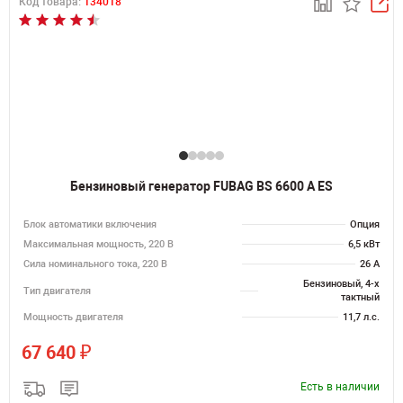
Код товара:
134018
Бензиновый генератор FUBAG BS 6600 A ES
Блок автоматики включения
Опция
Максимальная мощность, 220 В
6,5 кВт
Сила номинального тока, 220 В
26 А
Бензиновый, 4-х
Тип двигателя
тактный
Мощность двигателя
11,7 л.с.
₽
67 640
Есть в наличии