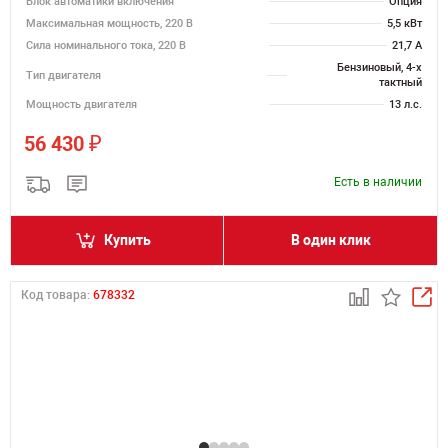
Блок автоматики включения
Опция
Максимальная мощность, 220 В
5,5 кВт
Сила номинального тока, 220 В
21,7 А
Бензиновый, 4-х
Тип двигателя
тактный
Мощность двигателя
13 л.с.
₽
56 430
Есть в наличии
Купить
В один клик
Код товара:
678332